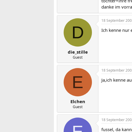
tochter+ihre f
danke im vorr
18 September 200
D
Ich kenne nur e
die_stille
Guest
18 September 200
E
Ja,ich kenne a
Elchen
Guest
18 September 200
E
fussel, da kann