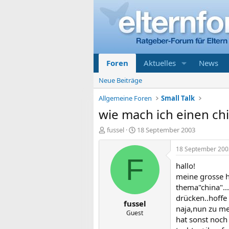
Foren
Aktuelles
News
Neue Beiträge
Allgemeine Foren
Small Talk
wie mach ich einen ch
E
E
fussel
18 September 2003
r
r
s
s
18 September 200
t
t
F
hallo!
e
e
l
l
meine grosse h
l
l
thema"china"..
e
t
drücken..hoffe
fussel
r
a
naja,nun zu me
m
Guest
hat sonst noch