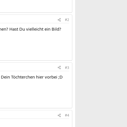
.
#2
hen? Hast Du vielleicht ein Bild?
#3
 Dein Töchterchen hier vorbei ;D
#4