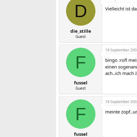
D
Vielleicht ist d
die_stille
Guest
18 September 200
F
bingo :rofl me
einen sogenan
ach..ich mach 
fussel
Guest
18 September 200
F
meinte zopf..u
fussel