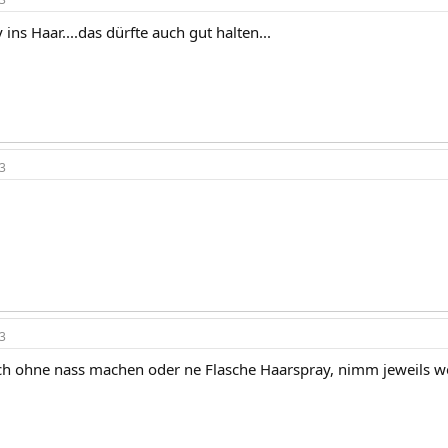
ins Haar....das dürfte auch gut halten...
3
3
ch ohne nass machen oder ne Flasche Haarspray, nimm jeweils w