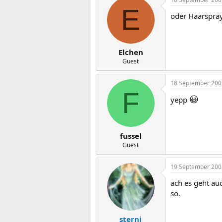
E
oder Haarspray 
Elchen
Guest
18 September 200
F
😀
yepp
fussel
Guest
19 September 200
ach es geht au
so.
sterni