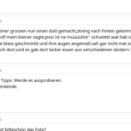
3
einer grossen nun einen dutt gemacht,streng nach hinten gekem
ofl mein kleiner sagte:jessi ist ne müüüühle" :schuettel wat hab ic
ie blass geschminkt und ihre augen angemalt.sah gar nicht mal s
ch dort.und es gab dort lecker essen aus verschiedenen ländern :]
3
 Tipps. Werde es ausprobieren.
endende.
3
st bitteschön das Foto?