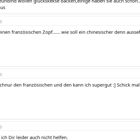
reundind wollen glückskekse backen,einige haben sie auch schon.
aus
3
inen französischen Zopf...... wie soll ein chinesischer denn ausse
3
uchnur den französischen und den kann ich supergut :] Schick mal
3
 ich Dir leider auch nicht helfen.