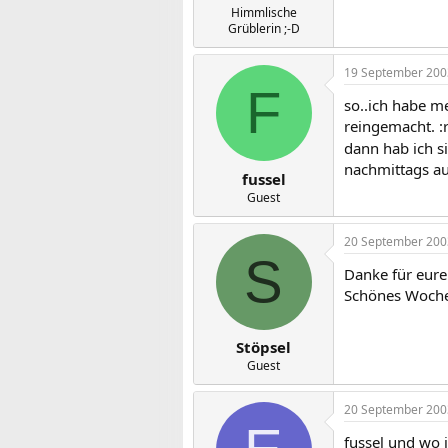
Himmlische
Grüblerin ;-D
19 September 200
F
so..ich habe m
reingemacht. :r
dann hab ich s
nachmittags au
fussel
Guest
20 September 200
S
Danke für eure
Schönes Woch
Stöpsel
Guest
20 September 200
fussel und wo i