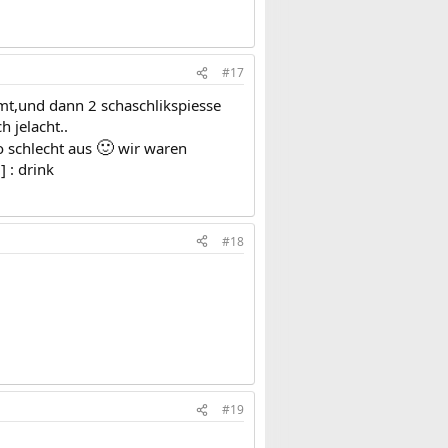
#17
mt,und dann 2 schaschlikspiesse
h jelacht..
🙂
o schlecht aus
wir waren
 : drink
#18
#19