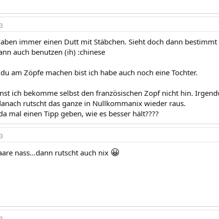
3
haben immer einen Dutt mit Stäbchen. Sieht doch dann bestimmt 
ann auch benutzen (ih) :chinese
du am Zöpfe machen bist ich habe auch noch eine Tochter.
nst ich bekomme selbst den französischen Zopf nicht hin. Irgen
anach rutscht das ganze in Nullkommanix wieder raus.
da mal einen Tipp geben, wie es besser hält????
3
😀
aare nass...dann rutscht auch nix
3