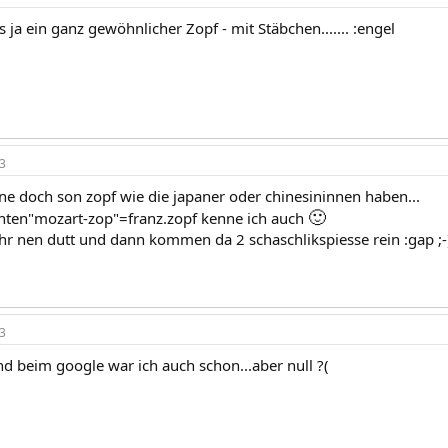
as ja ein ganz gewöhnlicher Zopf - mit Stäbchen....... :engel
3
ine doch son zopf wie die japaner oder chinesininnen haben...
🙂
nten"mozart-zop"=franz.zopf kenne ich auch
ihr nen dutt und dann kommen da 2 schaschlikspiesse rein :gap ;-
3
nd beim google war ich auch schon...aber null ?(