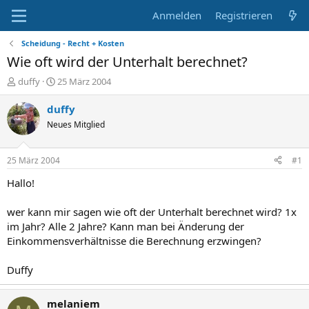
Anmelden
Registrieren
Scheidung - Recht + Kosten
Wie oft wird der Unterhalt berechnet?
E
E
duffy
25 März 2004
r
r
s
s
duffy
t
t
Neues Mitglied
e
e
l
l
l
l
25 März 2004
#1
e
t
r
a
Hallo!
m
wer kann mir sagen wie oft der Unterhalt berechnet wird? 1x
im Jahr? Alle 2 Jahre? Kann man bei Änderung der
Einkommensverhältnisse die Berechnung erzwingen?
Duffy
melaniem