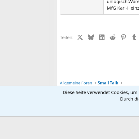
unlogisch.Wäre
MfG Karl-Hein
X (Twitter)
Bluesky
LinkedIn
Reddit
Pinter
Teilen:
Allgemeine Foren
Small Talk
Diese Seite verwendet Cookies, um I
Durch di