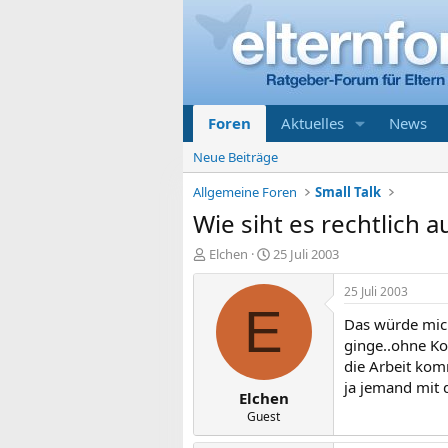
Foren
Aktuelles
News
Neue Beiträge
Allgemeine Foren
Small Talk
Wie siht es rechtlich 
E
E
Elchen
25 Juli 2003
r
r
s
s
25 Juli 2003
t
t
E
Das würde mich
e
e
l
l
ginge..ohne Ko
l
l
die Arbeit komm
e
t
ja jemand mit d
Elchen
r
a
m
Guest