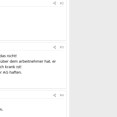
#2
#3
das nicht!
genüber dem arbeitnehmer hat. er
h krank ist!
r AG haften.
#4
n.