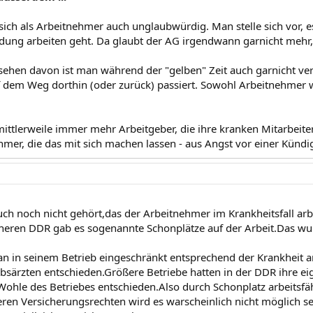
 sich als Arbeitnehmer auch unglaubwürdig. Man stelle sich vor,
dung arbeiten geht. Da glaubt der AG irgendwann garnicht mehr, 
ehen davon ist man während der "gelben" Zeit auch garnicht ver
f dem Weg dorthin (oder zurück) passiert. Sowohl Arbeitnehmer 
 mittlerweile immer mehr Arbeitgeber, die ihre kranken Mitarbeite
mer, die das mit sich machen lassen - aus Angst vor einer Kündi
uch noch nicht gehört,das der Arbeitnehmer im Krankheitsfall arb
üheren DDR gab es sogenannte Schonplätze auf der Arbeit.Das wu
an in seinem Betrieb eingeschränkt entsprechend der Krankheit
ebsärzten entschieden.Größere Betriebe hatten in der DDR ihre e
Wohle des Betriebes entschieden.Also durch Schonplatz arbeitsfä
ren Versicherungsrechten wird es warscheinlich nicht möglich se