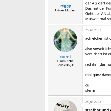
der AG darf de
Peggy
Das mit der Fü
Aktives Mitglied
Geht der AN ab
Muswst mal sa
25 Juli 2003
ach elchen ist 
also soweit ic
versichert ist e
sterni
Himmlische
red ihm das nu
Grüblerin ;-D
mal ganz davon
cü
sterni
25 Juli 2003
strafbar und 