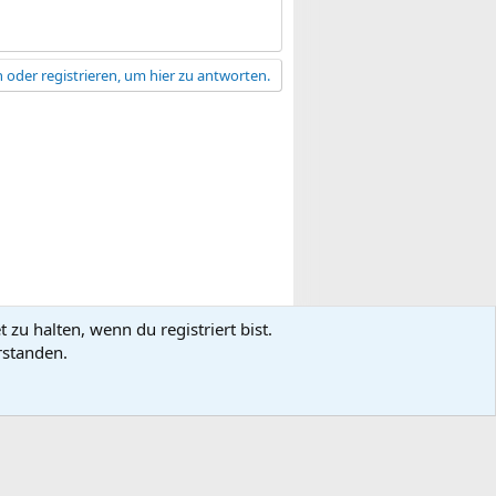
 oder registrieren, um hier zu antworten.
zu halten, wenn du registriert bist.
gsbedingungen
Datenschutz
Hilfe
R
rstanden.
S
S