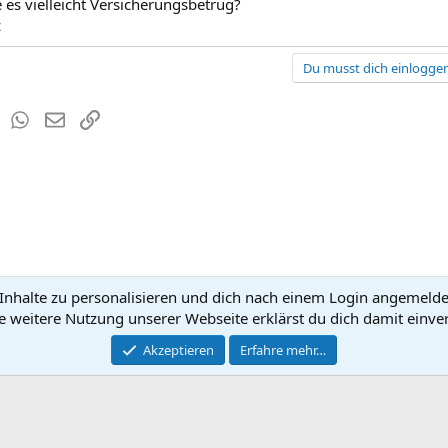
 es vielleicht Versicherungsbetrug?
z
Du musst dich einloggen
est
Tumblr
WhatsApp
E-Mail
Link
nhalte zu personalisieren und dich nach einem Login angemeldet 
Kontakt
Nutzun
e weitere Nutzung unserer Webseite erklärst du dich damit einve
®
Community platform by XenForo
Akzeptieren
Erfahre mehr…
© 2010-2026 XenForo Ltd.