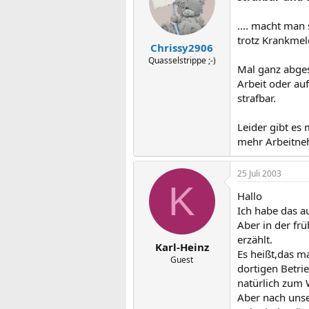
.... macht man
trotz Krankmel
Chrissy2906
Quasselstrippe ;-)
Mal ganz abges
Arbeit oder au
strafbar.
Leider gibt es
mehr Arbeitneh
25 Juli 2003
K
Hallo
Ich habe das a
Aber in der fr
erzählt.
Karl-Heinz
Es heißt,das m
Guest
dortigen Betri
natürlich zum 
Aber nach unse