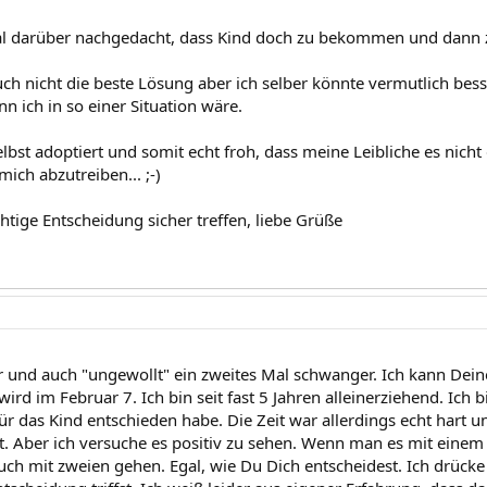
l darüber nachgedacht, dass Kind doch zu bekommen und dann z
auch nicht die beste Lösung aber ich selber könnte vermutlich be
n ich in so einer Situation wäre.
lbst adoptiert und somit echt froh, dass meine Leibliche es nicht g
ch abzutreiben... ;-)
chtige Entscheidung sicher treffen, liebe Grüße
er und auch "ungewollt" ein zweites Mal schwanger. Ich kann Dein
ird im Februar 7. Ich bin seit fast 5 Jahren alleinerziehend. Ich b
für das Kind entschieden habe. Die Zeit war allerdings echt hart
t. Aber ich versuche es positiv zu sehen. Wenn man es mit einem 
uch mit zweien gehen. Egal, wie Du Dich entscheidest. Ich drücke