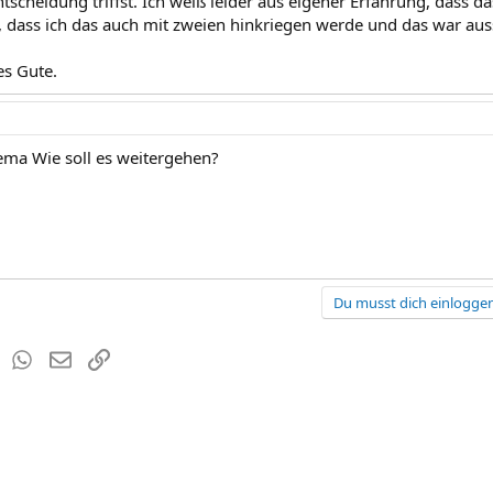
ntscheidung triffst. Ich weiß leider aus eigener Erfahrung, dass da
, dass ich das auch mit zweien hinkriegen werde und das war au
es Gute.
hema Wie soll es weitergehen?
Du musst dich einloggen
est
Tumblr
WhatsApp
E-Mail
Link