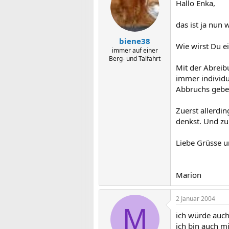
Hallo Enka,
das ist ja nun w
biene38
Wie wirst Du ei
immer auf einer
Berg- und Talfahrt
Mit der Abreib
immer individu
Abbruchs geben
Zuerst allerdin
denkst. Und zu 
Liebe Grüsse u
Marion
2 Januar 2004
M
ich würde auch 
ich bin auch m