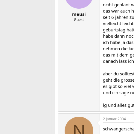
nciht geplant w
das war auch h
meusi
seit 6 jahren 
Guest
vielleicht lei
geburtstag hätt
habe dann noch
ich habe ja da
nehmen die kid
das mit dem ge
danach lass ic
aber du sollte
geht die grosse
es gibt so vie
und ich sage n
lg und alles gu
2 Januar 2004
N
schwangerschaf