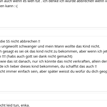
un auch wenn es weh tut . ich denke ich würde abbrechen wenn 
ten kann :-(
die SS nicht abbrechen !!
 ungewollt schwanger und mein Mann wollte das Kind nicht.
h gesagt es sei ok das kind nicht zu bekommen, aber wenn ich je
!!!! (habs auch gott sei dank nicht gemacht)
 wie das ist danach, nur ich könnte das nicht verkraften, allein der
e ich lieber dieses kind bekommen, du schaffst das auch !!
ht immer einfach sein, aber später weisst du wofür du dich geopf
ht leid tun, enka.