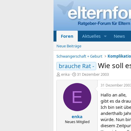
Foren
Aktuelles
News
Neue Beiträge
Schwangerschaft + Geburt
Wie soll 
brauche Rat -
E
E
enka
31 Dezember 2003
r
r
s
s
31 Dezember 200
t
t
E
Hallo an alle,
e
e
l
l
gibt es da dra
l
l
Ich bin seit üb
e
t
anderthalb Jah
enka
r
a
würde. Nun bin
m
Neues Mitglied
diesem Zeitpun