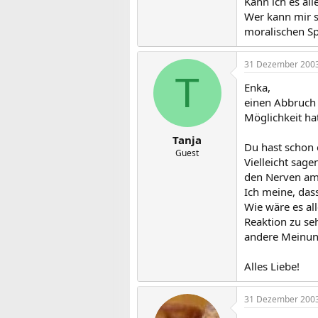
Kann ich es all
Wer kann mir s
moralischen Sp
31 Dezember 200
T
Enka,
einen Abbruch 
Möglichkeit ha
Tanja
Du hast schon 
Guest
Vielleicht sage
den Nerven am 
Ich meine, das
Wie wäre es all
Reaktion zu seh
andere Meinung
Alles Liebe!
31 Dezember 200