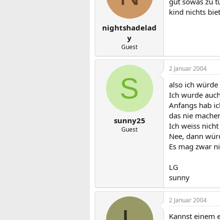
gut sowas zu t
kind nichts bie
nightshadelad
y
Guest
2 Januar 2004
S
also ich würde 
Ich wurde auch
Anfangs hab ic
das nie machen 
sunny25
Ich weiss nicht
Guest
Nee, dann würd
Es mag zwar nic
LG
sunny
2 Januar 2004
L
Kannst einem ec