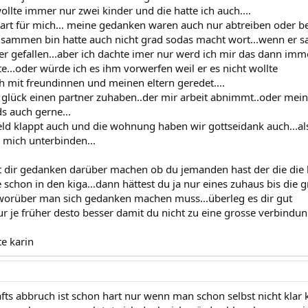
ollte immer nur zwei kinder und die hatte ich auch....
art für mich... meine gedanken waren auch nur abtreiben oder be
zusammen bin hatte auch nicht grad sodas macht wort...wenn er sag
chter gefallen...aber ich dachte imer nur werd ich mir das dann i
e...oder würde ich es ihm vorwerfen weil er es nicht wollte
 mit freundinnen und meinen eltern geredet....
s glück einen partner zuhaben..der mir arbeit abnimmt..oder mein
s auch gerne...
ld klappt auch und die wohnung haben wir gottseidank auch...also
h mich unterbinden...
st dir gedanken darüber machen ob du jemanden hast der die die
 schon in den kiga...dann hättest du ja nur eines zuhaus bis die g
l worüber man sich gedanken machen muss...überleg es dir gut
ur je früher desto besser damit du nicht zu eine grosse verbindun
te karin
ts abbruch ist schon hart nur wenn man schon selbst nicht klar 