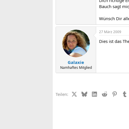
Dich richtige E
Bauch sagt mir
Wünsch Dir all
27 März 2009
Dies ist das T
Galaxie
Namhaftes Mitglied
X (Twitter)
Bluesky
LinkedIn
Reddit
Pinter
Teilen: