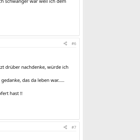
ich schwanger wär weil ich dem
#6
tzt drüber nachdenke, würde ich
 gedanke, das da leben war.....
ert hast !!
#7