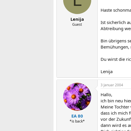
Haste schonma
Lenija
Ist sicherlich 
Guest
Abtreibung wen
Bin übrigens se
Bemühungen, mi
Du wirst die ri
Lenija
3 Januar 2004
Hallo,
ich bin neu hi
Meine Tochter w
dass ich mich 
EA 80
vor der Zukunf
*is back*
dann wird es a