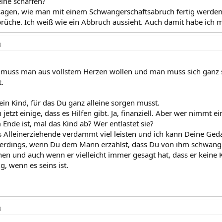
eine schaffen?
agen, wie man mit einem Schwangerschaftsabruch fertig werden
rüche. Ich weiß wie ein Abbruch aussieht. Auch damit habe ich 
3
muss man aus vollstem Herzen wollen und man muss sich ganz s
t.
ein Kind, für das Du ganz alleine sorgen musst.
n jetzt einige, dass es Hilfen gibt. Ja, finanziell. Aber wer nimmt e
Ende ist, mal das Kind ab? Wer entlastet sie?
s Alleinerziehende verdammt viel leisten und ich kann Deine Ged
erdings, wenn Du dem Mann erzählst, dass Du von ihm schwanger bi
en und auch wenn er vielleicht immer gesagt hat, dass er keine K
, wenn es seins ist.
3