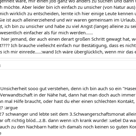
genheit wäre, mir einen Job ganz wo anders zu suchen und dann 
h möchte. Aber leider bin ich einfach zu unsicher (von Natur au
 mich wirklich zu entscheiden, lernte ich hier einige Leute kenne
Sie ist auch alleinerziehend und wir waren gemeinsam im Urlaub.
t, ich bin zu unsicher und habe zu viel Angst (lange) alleine zu 
wesentlich einfacher als für mich werden......
 es hier jemand, der auch einen derart großen Schritt gewagt hat,
??? Ich brauche vielleicht einfach nur Bestätigung, dass es nicht 
als ich mir einrede.....:wand Ich wäre überglücklich, wenn mir das 
3
 Unsicherheit sooo gut verstehen, denn ich bin auch so ein "Hase
erwandtschaft in der Nähe hat, dann hat man doch auch immer 
n mal Hilfe braucht, oder hast du eher einen schlechten Kontakt,
? :argue
27 schwanger und lebte seit dem 3.Schwangerschaftsmonat alleine 
ar oft richtig blöd...z.B. dann wenn ich krank wurde! :uebel Da w
 auch zu den Nachbarn hatte ich damals noch keinen so guten Kont
e