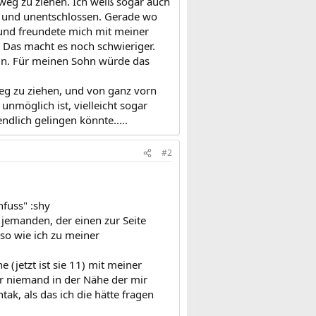
weg zu ziehen. Ich weiß sogar auch
s) und unentschlossen. Gerade wo
n und freundete mich mit meiner
 Das macht es noch schwieriger.
sein. Für meinen Sohn würde das
 weg zu ziehen, und von ganz vorn
unmöglich ist, vielleicht sogar
endlich gelingen könnte.....
#2
nfuss" :shy
jemanden, der einen zur Seite
 so wie ich zu meiner
(jetzt ist sie 11) mit meiner
ar niemand in der Nähe der mir
ak, als das ich die hätte fragen