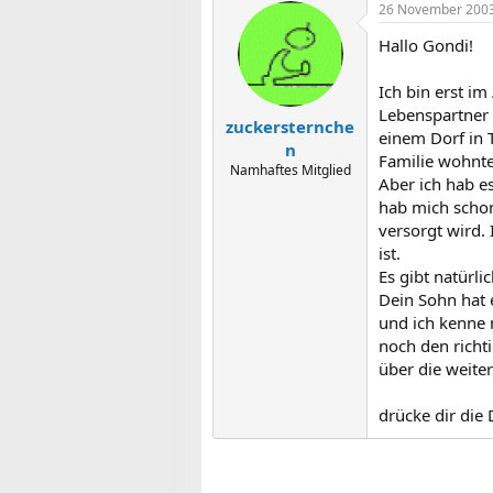
26 November 200
Hallo Gondi!
Ich bin erst i
Lebenspartner 
zuckersternche
einem Dorf in 
n
Familie wohnte
Namhaftes Mitglied
Aber ich hab e
hab mich schon
versorgt wird.
ist.
Es gibt natürli
Dein Sohn hat 
und ich kenne 
noch den richt
über die weite
drücke dir die 