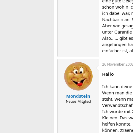
eine gute Gele
schon wohin ic
ich dabei war,
Nachbarin an. 
Aber wie gesag
unter Garantie 
Also...... gibt
angefangen hat?
einfacher ist, 
26 November 200
Hallo
Ich kann deine
Wenn man die V
Mondstein
steht, wenn ma
Neues Mitglied
Verwandtschaft
Ich wurde mit 
Kleinen. Das w
helfen konnte,
können. :traen