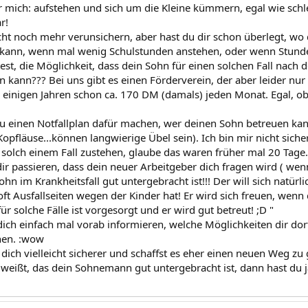
ür mich: aufstehen und sich um die Kleine kümmern, egal wie schl
r!
nicht noch mehr verunsichern, aber hast du dir schon überlegt, wo
nn, wenn mal wenig Schulstunden anstehen, oder wenn Stunden 
t, die Möglichkeit, dass dein Sohn für einen solchen Fall nach d
n kann??? Bei uns gibt es einen Förderverein, der aber leider n
r einigen Jahren schon ca. 170 DM (damals) jeden Monat. Egal, o
du einen Notfallplan dafür machen, wer deinen Sohn betreuen ka
pfläuse...können langwierige Übel sein). Ich bin mir nicht sicher 
 solch einem Fall zustehen, glaube das waren früher mal 20 Tage.
r passieren, dass dein neuer Arbeitgeber dich fragen wird ( wenn
Sohn im Krankheitsfall gut untergebracht ist!!! Der will sich natür
ft Ausfallseiten wegen der Kinder hat! Er wird sich freuen, wenn
ür solche Fälle ist vorgesorgt und er wird gut betreut! ;D "
 dich einfach mal vorab informieren, welche Möglichkeiten dir do
hen. :wow
dich vielleicht sicherer und schaffst es eher einen neuen Weg zu 
eißt, das dein Sohnemann gut untergebracht ist, dann hast du ja