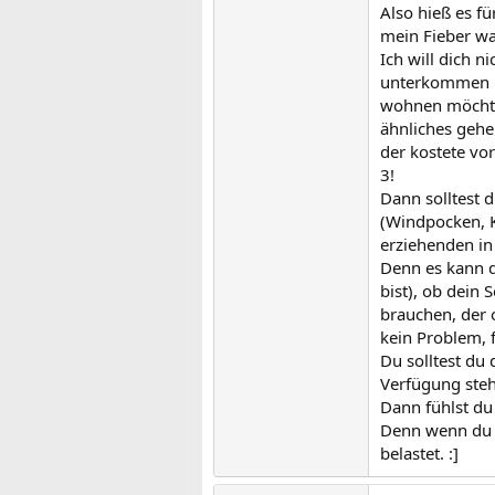
Also hieß es f
mein Fieber wa
Ich will dich 
unterkommen ka
wohnen möchtes
ähnliches gehe
der kostete vo
3!
Dann solltest 
(Windpocken, Ko
erziehenden in
Denn es kann di
bist), ob dein 
brauchen, der o
kein Problem, f
Du solltest du
Verfügung ste
Dann fühlst du 
Denn wenn du w
belastet. :]