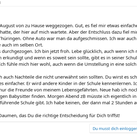
3
m August von zu Hause weggezogen. Gut, es fiel mir etwas einfache
hatte, der hier auf mich wartete. Aber der Entschluss dazu fiel m
Thüringen. Ohne Auto war man da aufgeschmissen. Ich war auch 
 auch im selben Ort.
s durchgezogen. Ich bin jetzt froh. Lebe glücklich, auch wenn ich
 erkundigt und wenn es soweit sein sollte, gibt es in seiner Schu
 Ich fühle mich hier wohl, auch wenn die Umstellung in eine solc
ch auch Nachteile die nicht unerwähnt sein sollten. Du wirst es 
es einfacher. Er wird andere Kinder in der Schule kennenlernen. 
nur die Freunde von meinem Lebensgefährten. Neue hab ich noc
igen Babysitter finden. Morgen Abend zB müsste ich eigentlich in 
rführende Schule gibt. Ich habe keinen, der dann mal 2 Stunden 
Daumen, das Du die richtige Entscheidung für Dich triffst!
Du musst dich einloggen