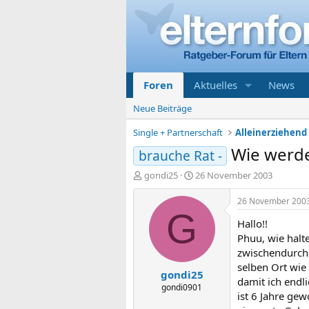
Foren
Aktuelles
News
Neue Beiträge
Single + Partnerschaft
Wie werde
brauche Rat -
E
E
gondi25
26 November 2003
r
r
s
s
26 November 200
t
t
G
Hallo!!
e
e
l
l
Phuu, wie halte
l
l
zwischendurch 
e
t
selben Ort wie
gondi25
r
a
damit ich endl
m
gondi0901
ist 6 Jahre ge