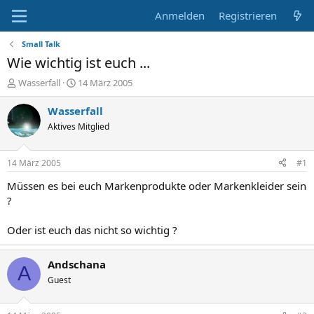
Anmelden
Registrieren
Small Talk
Wie wichtig ist euch ...
E
E
Wasserfall
14 März 2005
r
r
s
s
Wasserfall
t
t
Aktives Mitglied
e
e
l
l
l
l
14 März 2005
#1
e
t
r
a
Müssen es bei euch Markenprodukte oder Markenkleider sein
m
?
Oder ist euch das nicht so wichtig ?
Andschana
A
Guest