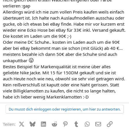
verlieren :gap
Allerdings würd ich nie zum vollen Preis kaufen weils einfach
überteuert ist. Ich halte nach Auslaufmodellen ausschau oder
gucke, ob ich etwas bei eBay finde. Habe mir vor kurzem erst
wieder eine Ecko Hose bei eBay für 33€ inkl. Versand gekauft.
Die kostet im Laden um die 90€ ;-)
Oder meine DC Schuhe.. kosten im Laden auch um die 90€
aber bei eBay bekommt man sie schon (mit Glück) ab 40 €...
meistens bezahle ich dann 50€ aber die Schuhe sind auch
😛
unkaputtbar
Bestes Beispiel für Markenqualität ist meine über alles
geliebte Nike Jacke. Mit 15 für 150DM gekauft und sie ist
auch Heute noch wie neu, obwohl sie sehr viel getragen wird.
Kein reißverschluß ist kaputt oder eine Naht gerissen. Statt
viele Billigklamotten zu kaufen, die nicht so lange halten,
habe ich lieber wenig Markenklamotten :-D
Du musst dich einloggen oder registrieren, um hier zu antworten.
X (Twitter)
Bluesky
LinkedIn
Reddit
Pinterest
Tumblr
WhatsApp
E-Mail
Link
Teilen: