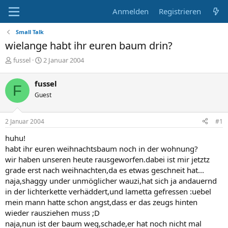
Anmelden
Registrieren
Small Talk
wielange habt ihr euren baum drin?
E
E
fussel
2 Januar 2004
r
r
s
s
fussel
F
t
t
Guest
e
e
l
l
l
l
2 Januar 2004
#1
e
t
r
a
huhu!
m
habt ihr euren weihnachtsbaum noch in der wohnung?
wir haben unseren heute rausgeworfen.dabei ist mir jetztz
grade erst nach weihnachten,da es etwas geschneit hat...
naja,shaggy under unmöglicher wauzi,hat sich ja andauernd
in der lichterkette verhäddert,und lametta gefressen :uebel
mein mann hatte schon angst,dass er das zeugs hinten
wieder rausziehen muss ;D
naja,nun ist der baum weg,schade,er hat noch nicht mal