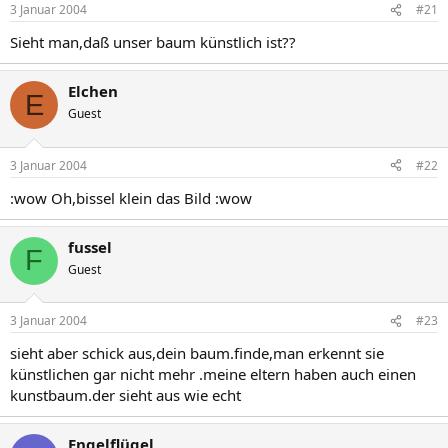
3 Januar 2004
#21
Sieht man,daß unser baum künstlich ist??
Elchen
E
Guest
3 Januar 2004
#22
:wow Oh,bissel klein das Bild :wow
fussel
F
Guest
3 Januar 2004
#23
sieht aber schick aus,dein baum.finde,man erkennt sie
künstlichen gar nicht mehr .meine eltern haben auch einen
kunstbaum.der sieht aus wie echt
Engelflügel