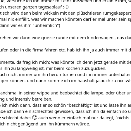
ue, versuche ich ihn immer mit einzubeziehen und erzähle ihm, w
h unseren ganzen tagesablauf :-D
tisch wird dann beim wickeln mit den plüschtieren rumgekaspert
al nix einfällt, was wir machen könnten darf er mal unter sein sp
dann wir es ihm "unheimlich")
rehen wir dann eine grosse runde mit dem kinderwagen , das da
fen oder in die firma fahren etc. hab ich ihn ja auch immer mit d
omente, da frag ich mich: was könnte ich denn jetzt gerade mit
es ihn zu langweilig ist, mir beim kochen zuzugucken.
uch nicht immer um ihn herumturnen und ihn immer unterhalten. e
tigen können. und dann komme ich im haushalt ja auch zu nix :w
manchmal in seiner wippe und beobachtet die lampe. oder über un
ng und intensiv betreiben.
e ich mich dann, dass er so schön "beschäftigt" ist und lasse ihn
be ich dann ein schlechtes gewissen, dass ich ihn da einfach so u
🙁
 schlecht dabei
auch wenn er einfach mal nur daliegt, "nichts 
mich nicht genügend um ihn kümmern würde.