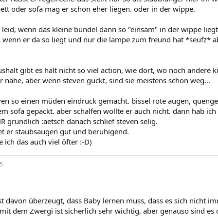
ett oder sofa mag er schon eher liegen. oder in der wippe.
 leid, wenn das kleine bündel dann so "einsam" in der wippe liegt
 wenn er da so liegt und nur die lampe zum freund hat *seufz* abe
halt gibt es halt nicht so viel action, wie dort, wo noch andere 
er nähe, aber wenn steven guckt, sind sie meistens schon weg...
ven so einen müden eindruck gemacht. bissel rote augen, quengeli
em sofa gepackt. aber schalfen wollte er auch nicht. dann hab ic
 gründlich :aetsch danach schlief steven selig.
et er staubsaugen gut und beruhigend.
ich das auch viel öfter :-D)
5
est davon überzeugt, dass Baby lernen muss, dass es sich nicht im
mit dem Zwergi ist sicherlich sehr wichtig, aber genauso sind e