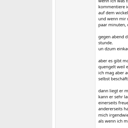
wenn ich was t
kommentiere ic
auf dem wickel
und wenn mir m
paar minuten, 
gegen abend d
stunde.
un dzum einkau
aber es gibt m
quengelt weil 
ich mag aber a
selbst beschäf
dann liegt er 
kann er sehr la
einerseits freu
andererseits ha
mich irgendwie
als wenn ich 