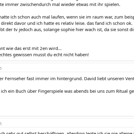
e immer zwischendurch mal wieder etwas mit ihr spielen.
hatte ich schon auch mal laufen, wenn sie im raum war, zum beispi
 direkt davor und ich hatte es relativ leise. das fand ich schon ok.
bt der tv jedoch aus, solange sophie hier wach ist, da sie sonst d
t wie das erst mit 2en wird...
lechtes gewissen musst du echt nicht haben!
5
er Fernseher fast immer im hintergrund. David liebt unseren Vent
ich ein Buch über Fingerspiele was abends bei uns zum Ritual ge
5
ch sehr gut selbst beschäftigen, allerding legte ich sie nie allein