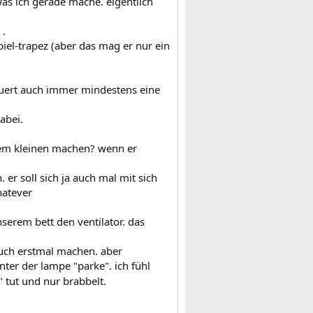
as ich gerade mache. eigentlich
 .
iel-trapez (aber das mag er nur ein
uert auch immer mindestens eine
abei.
 dem kleinen machen? wenn er
r soll sich ja auch mal mit sich
hatever
serem bett den ventilator. das
 auch erstmal machen. aber
nter der lampe "parke". ich fühl
" tut und nur brabbelt.