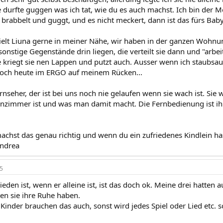
ie durfte guggen was ich tat, wie du es auch machst. Ich bin der
, brabbelt und guggt, und es nicht meckert, dann ist das fürs Baby
pielt Liuna gerne in meiner Nähe, wir haben in der ganzen Wohn
onstige Gegenstände drin liegen, die verteilt sie dann und "arbeit
 kriegt sie nen Lappen und putzt auch. Ausser wenn ich staubsaug
 noch heute im ERGO auf meinem Rücken...
eher, der ist bei uns noch nie gelaufen wenn sie wach ist. Sie w
zimmer ist und was man damit macht. Die Fernbedienung ist ihr
achst das genau richtig und wenn du ein zufriedenes Kindlein has
Andrea
5
ieden ist, wenn er alleine ist, ist das doch ok. Meine drei hatte
ten sie ihre Ruhe haben.
 Kinder brauchen das auch, sonst wird jedes Spiel oder Lied etc. s