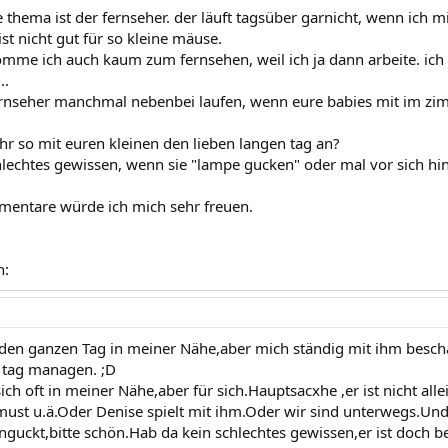
thema ist der fernseher. der läuft tagsüber garnicht, wenn ich mit
ist nicht gut für so kleine mäuse.
mme ich auch kaum zum fernsehen, weil ich ja dann arbeite. ich 
..
ernseher manchmal nebenbei laufen, wenn eure babies mit im zi
ihr so mit euren kleinen den lieben langen tag an?
chlechtes gewissen, wenn sie "lampe gucken" oder mal vor sich hi
mentare würde ich mich sehr freuen.
n:
t den ganzen Tag in meiner Nähe,aber mich ständig mit ihm bescha
n tag managen. ;D
sich oft in meiner Nähe,aber für sich.Hauptsacxhe ,er ist nicht al
must u.ä.Oder Denise spielt mit ihm.Oder wir sind unterwegs.Un
nguckt,bitte schön.Hab da kein schlechtes gewissen,er ist doch be