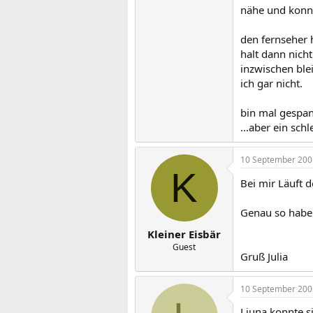
nähe und konnt
den fernseher 
halt dann nicht
inzwischen blei
ich gar nicht.
bin mal gespann
...aber ein sch
10 September 200
K
Bei mir Läuft d
Genau so habe 
Kleiner Eisbär
Guest
Gruß Julia
10 September 200
Liuna konnte si