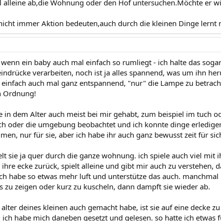
 alleine ab,die Wohnung oder den Hof untersuchen.Möchte er wi
nicht immer Aktion bedeuten,auch durch die kleinen Dinge lernt m
k, wenn ein baby auch mal einfach so rumliegt - ich halte das sog
indrücke verarbeiten, noch ist ja alles spannend, was um ihn her
 einfach auch mal ganz entspannend, "nur" die Lampe zu betrachte
in Ordnung!
 in dem Alter auch meist bei mir gehabt, zum beispiel im tuch ode
ch oder die umgebung beobachtet und ich konnte dinge erledige
en, nur für sie, aber ich habe ihr auch ganz bewusst zeit für sich
lt sie ja quer durch die ganze wohnung. ich spiele auch viel mit i
 ihre ecke zurück, spielt alleine und gibt mir auch zu verstehen, d
 ich habe so etwas mehr luft und unterstütze das auch. manchma
 zu zeigen oder kurz zu kuscheln, dann dampft sie wieder ab.
 alter deines kleinen auch gemacht habe, ist sie auf eine decke z
 ich habe mich daneben gesetzt und gelesen. so hatte ich etwas f