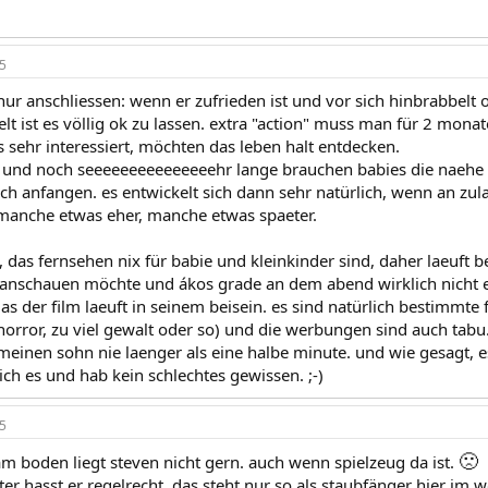
5
nur anschliessen: wenn er zufrieden ist und vor sich hinbrabbelt
lt ist es völlig ok zu lassen. extra "action" muss man für 2 mona
es sehr interessiert, möchten das leben halt entdecken.
und noch seeeeeeeeeeeeeeehr lange brauchen babies die naehe d
sich anfangen. es entwickelt sich dann sehr natürlich, wenn an zula
manche etwas eher, manche etwas spaeter.
 das fernsehen nix für babie und kleinkinder sind, daher laeuft b
 anschauen möchte und ákos grade an dem abend wirklich nicht
as der film laeuft in seinem beisein. es sind natürlich bestimmte 
orror, zu viel gewalt oder so) und die werbungen sind auch tabu. 
s meinen sohn nie laenger als eine halbe minute. und wie gesagt, 
ch es und hab kein schlechtes gewissen. ;-)
5
🙁
am boden liegt steven nicht gern. auch wenn spielzeug da ist.
ter hasst er regelrecht. das steht nur so als staubfänger hier im