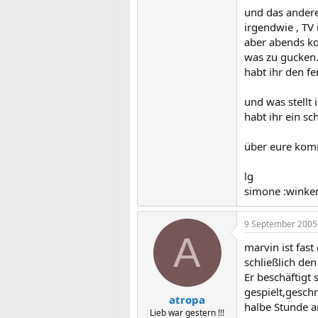
und das andere 
irgendwie , TV 
aber abends ko
was zu gucken.
habt ihr den f
und was stellt 
habt ihr ein s
über eure kom
lg
simone :winke
9 September 2005
A
marvin ist fas
schließlich de
Er beschäftigt 
gespielt,gesch
atropa
halbe Stunde a
Lieb war gestern !!!