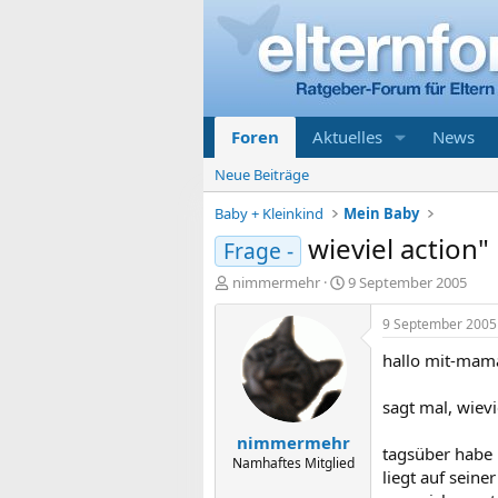
Foren
Aktuelles
News
Neue Beiträge
Baby + Kleinkind
Mein Baby
wieviel action
Frage -
E
E
nimmermehr
9 September 2005
r
r
s
s
9 September 2005
t
t
hallo mit-mam
e
e
l
l
l
l
sagt mal, wievi
e
t
nimmermehr
r
a
tagsüber habe i
m
Namhaftes Mitglied
liegt auf seine