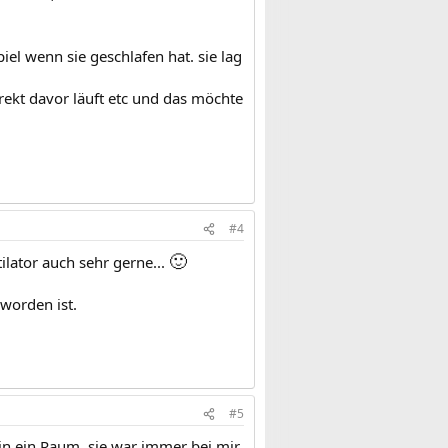
el wenn sie geschlafen hat. sie lag
irekt davor läuft etc und das möchte
#4
🙂
ilator auch sehr gerne...
worden ist.
#5
e in ein Raum, sie war immer bei mir