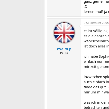
ganz gerne mal
;D
lernen muß ja 
9 September 2005
es ist völlig o
es die ganzen e
wahrscheinlich
ist doch alles 
eva.m.p
Pause
ich habe Sophie
einfach nur mi
mir zeit genomm
inzwischen spie
auch einfach in
finde das gut,
mir um mir was
was ich in dem
betrachten und