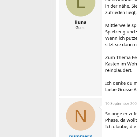
L
in der nähe. S
zufrieden liegt
liuna
Mittlerweile s
Guest
Spielzeug und s
Wenn ich putze
sitzt sie dann
Zum Thema Ferns
Kasten im Wohn
reinplaudert.
Ich denke du m
Liebe Grüsse 
10 September 200
N
Solange er zufr
Phase, da woll
Ich glaube, die
nummer3