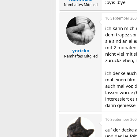
:bye: :bye:
Namhaftes Mitglied
10 September 200
ich kann mich 
dem trapez spie
sie sind an all
mit 2 monaten 
yoricko
nicht viel mit 
Namhaftes Mitglied
zurückziehen, 
ich denke auch,
mal einen film
auch mal vor, d
lassen würde (h
interessiert e
dann geniesse i
10 September 200
auf der decke 
und das laufgit