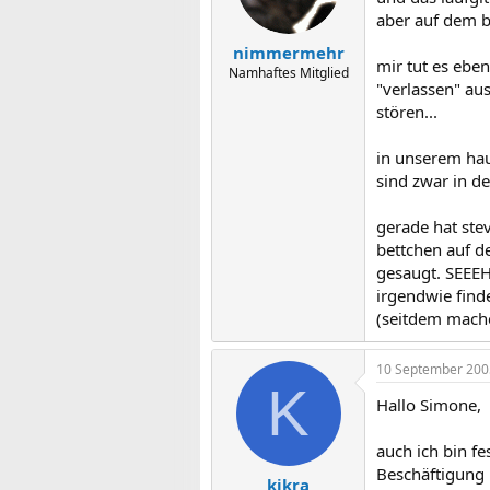
aber auf dem b
nimmermehr
mir tut es eben
Namhaftes Mitglied
"verlassen" aus
stören...
in unserem haus
sind zwar in d
gerade hat ste
bettchen auf d
gesaugt. SEEEHR
irgendwie find
(seitdem mache 
10 September 200
K
Hallo Simone,
auch ich bin f
Beschäftigung 
kikra