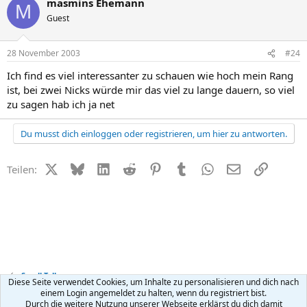
masmins Ehemann
M
Guest
28 November 2003
#24
Ich find es viel interessanter zu schauen wie hoch mein Rang
ist, bei zwei Nicks würde mir das viel zu lange dauern, so viel
zu sagen hab ich ja net
Du musst dich einloggen oder registrieren, um hier zu antworten.
X (Twitter)
Bluesky
LinkedIn
Reddit
Pinterest
Tumblr
WhatsApp
E-Mail
Link
Teilen:
Small Talk
Diese Seite verwendet Cookies, um Inhalte zu personalisieren und dich nach
einem Login angemeldet zu halten, wenn du registriert bist.
Durch die weitere Nutzung unserer Webseite erklärst du dich damit
Kontakt
Nutzungsbedingungen
Datenschutz
Hilfe
R