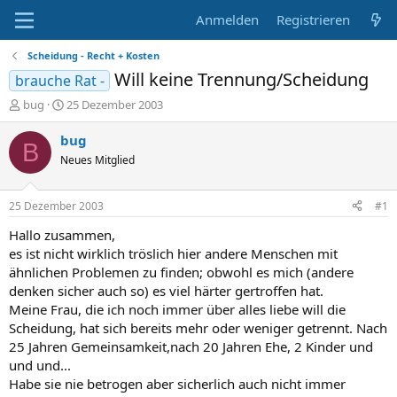
Anmelden
Registrieren
Scheidung - Recht + Kosten
Will keine Trennung/Scheidung
brauche Rat -
E
E
bug
25 Dezember 2003
r
r
s
s
bug
B
t
t
Neues Mitglied
e
e
l
l
l
l
25 Dezember 2003
#1
e
t
r
a
Hallo zusammen,
m
es ist nicht wirklich tröslich hier andere Menschen mit
ähnlichen Problemen zu finden; obwohl es mich (andere
denken sicher auch so) es viel härter gertroffen hat.
Meine Frau, die ich noch immer über alles liebe will die
Scheidung, hat sich bereits mehr oder weniger getrennt. Nach
25 Jahren Gemeinsamkeit,nach 20 Jahren Ehe, 2 Kinder und
und und...
Habe sie nie betrogen aber sicherlich auch nicht immer