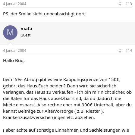
4 Januar 2004
#13
PS. der Smilie steht unbeabsichtigt dort
mafa
M
Guest
4 Januar 2004
#14
Hallo Bug,
beim 5%- Abzug gibt es eine Kappungsgrenze von 150€,
gehört das Haus Euch beiden? Dann wird sie sicherlich
verlangen, das Haus zu verkaufen - ich bin mir nicht sicher, ob
die Raten für das Haus absetzbar sind, da du dadurch die
Miete einsparst. Also rechne eher mit 900€ Unterhalt, aber du
kannst Beiträge zur Altervorsorge ( z,B. Riester ),
Krankenzusatzversicherungen etc. abziehen.
( aber achte auf sonstige Einnahmen und Sachleistungen wie