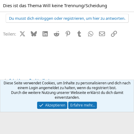
Dies ist das Thema Will keine Trennung/Scheidung
Du musst dich einloggen oder registrieren, um hier zu antworten.
X (Twitter)
Bluesky
LinkedIn
Reddit
Pinterest
Tumblr
WhatsApp
E-Mail
Link
Teilen:
Scheidung - Recht + Kosten
Diese Seite verwendet Cookies, um Inhalte zu personalisieren und dich nach
einem Login angemeldet zu halten, wenn du registriert bist.
Durch die weitere Nutzung unserer Webseite erklärst du dich damit
Kontakt
Nutzungsbedingungen
Datenschutz
Hilfe
R
einverstanden.
S
S
®
Community platform by XenForo
© 2010-2026 XenForo Ltd.
Akzeptieren
Erfahre mehr…