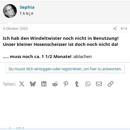
Sephia
T A N J A
4 Oktober 2003
#19
Ich hab den Windeltwister noch nicht in Benutzung!
Unser kleiner Hosenscheisser ist doch noch nicht da!
..... muss noch ca. 1 1/2 Monate!
:ablachen
Du musst dich einloggen oder registrieren, um hier zu antworten.
X (Twitter)
Bluesky
LinkedIn
Reddit
Pinterest
Tumblr
WhatsApp
E-Mail
Link
Teilen:
Small Talk