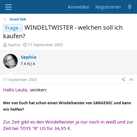
Anmelden
Registrieren
Small Talk
WINDELTWISTER - welchen soll ich
Frage -
kaufen?
E
E
Sephia
17 September 2003
r
r
s
s
Sephia
t
t
T A N J A
e
e
l
l
l
l
17 September 2003
#1
e
t
r
a
Hallo Leute,
:winken:
m
Wer von Euch hat schon einen Windeltwister von SANGENIC und kann
mir helfen?
Zur Zeit gibt es den Windeltwister ja nur noch in weiß und zur
Zeit bei TOYS "R" US für 34,95 €.