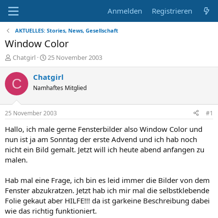
Anmelden
Registrieren
AKTUELLES: Stories, News, Gesellschaft
Window Color
E
E
Chatgirl
25 November 2003
r
r
s
s
Chatgirl
C
t
t
Namhaftes Mitglied
e
e
l
l
l
l
25 November 2003
#1
e
t
r
a
Hallo, ich male gerne Fensterbilder also Window Color und
m
nun ist ja am Sonntag der erste Advend und ich hab noch
nicht ein Bild gemalt. Jetzt will ich heute abend anfangen zu
malen.
Hab mal eine Frage, ich bin es leid immer die Bilder von dem
Fenster abzukratzen. Jetzt hab ich mir mal die selbstklebende
Folie gekaut aber HILFE!!! da ist garkeine Beschreibung dabei
wie das richtig funktioniert.