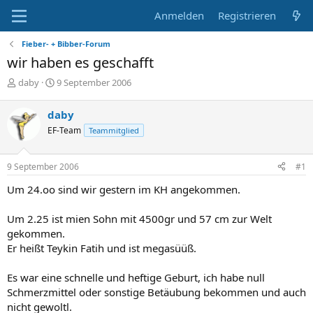
Anmelden
Registrieren
Fieber- + Bibber-Forum
wir haben es geschafft
E
E
daby
9 September 2006
r
r
s
s
daby
t
t
EF-Team
Teammitglied
e
e
l
l
l
l
9 September 2006
#1
e
t
r
a
Um 24.oo sind wir gestern im KH angekommen.
m
Um 2.25 ist mien Sohn mit 4500gr und 57 cm zur Welt
gekommen.
Er heißt Teykin Fatih und ist megasüüß.
Es war eine schnelle und heftige Geburt, ich habe null
Schmerzmittel oder sonstige Betäubung bekommen und auch
nicht gewoltl.