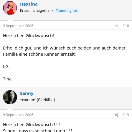
Hextina
KrisenmanagerIn ;-)
Teammitglied
9 September 2006
#18
Herzlichen Glückwunsch!
Erhol dich gut, und ich wünsch euch beiden und auch deiner
Familie eine schöne Kennenlernzeit.
LG,
Tina
Sanny
*extrem* (GL N8Bar)
9 September 2006
#19
Herzlichen Glückwunsch ! ! !
Schön , dass es so schnell ging ! ! !