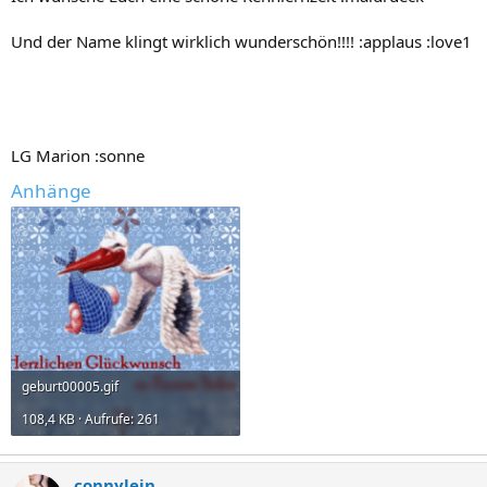
Und der Name klingt wirklich wunderschön!!!! :applaus :love1
LG Marion :sonne
Anhänge
geburt00005.gif
108,4 KB · Aufrufe: 261
connylein