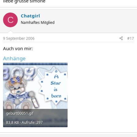
liebe grüsse simone
Chatgirl
C
Namhaftes Mitglied
9 September 2006
#17
Auch von mir:
Anhänge
geburt00051.gif
83,8 KB · Aufrufe: 297