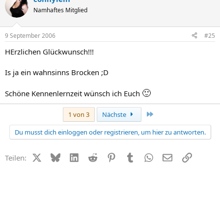
Namhaftes Mitglied
9 September 2006
#25
HErzlichen Glückwunsch!!!
Is ja ein wahnsinns Brocken ;D
🙂
Schöne Kennenlernzeit wünsch ich Euch
Letzte
1 von 3
Nächste
Du musst dich einloggen oder registrieren, um hier zu antworten.
X (Twitter)
Bluesky
LinkedIn
Reddit
Pinterest
Tumblr
WhatsApp
E-Mail
Link
Teilen: