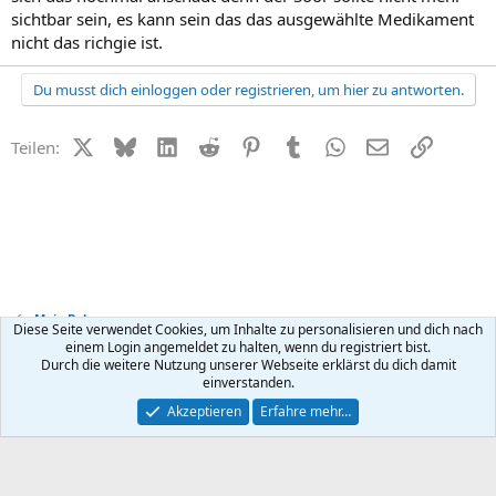
sichtbar sein, es kann sein das das ausgewählte Medikament
nicht das richgie ist.
Du musst dich einloggen oder registrieren, um hier zu antworten.
X (Twitter)
Bluesky
LinkedIn
Reddit
Pinterest
Tumblr
WhatsApp
E-Mail
Link
Teilen:
Mein Baby
Diese Seite verwendet Cookies, um Inhalte zu personalisieren und dich nach
einem Login angemeldet zu halten, wenn du registriert bist.
Durch die weitere Nutzung unserer Webseite erklärst du dich damit
Kontakt
Nutzungsbedingungen
Datenschutz
Hilfe
R
einverstanden.
S
S
®
Community platform by XenForo
© 2010-2026 XenForo Ltd.
Akzeptieren
Erfahre mehr…