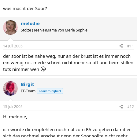
was macht der Soor?
melodie
Stolze (Teenie)Mama von Merle Sophie
14 Juli 2005
#11
der soor ist beinahe weg, nur an der brust ist es immer noch
ein wenig rot. merle schreit nicht mehr so oft und beim stillen
😛
tuts nimmer weh
Birgit
EF-Team
Teammitglied
15 Juli 2005
#12
Hi meldoie,
ich würde dir empfehlen nochmal zum FA zu gehen damit er
sich das nochmal anschaut denn der Soor sollte nicht mehr