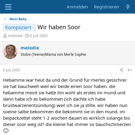
Anmelden
Registrieren
Mein Baby
Wir haben Soor
Kompliziert -
E
E
melodie
6 Juli 2005
r
r
s
s
melodie
t
t
Stolze (Teenie)Mama von Merle Sophie
e
e
l
l
l
l
6 Juli 2005
#1
e
t
r
a
Hebamme war heut da und der Grund für merles gesschrei:
m
sie hat bauchweh weil wir beide einen soor haben. die
hebamme meint sie hatte ihn wohl als erstes im mund und
dann habe ich es bekommen (ich dachte ich habe
brustwarzenentzündung) weil ich sie ja stille. wir haben nun
soeine salbe bekommen die bekommt sie in den mund. im
beipackzettel steht 1-2 wochen dauert es wirklich solange bis
dieser soor weg ist? die kleine hat immer so bauchschmerzen
🙁