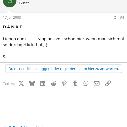
S
Guest
17 Juli 2003
#4
D A N K E
Lieben dank ........ :applaus voll schön hier, wenn man sich mal
so durchgeklickt hat ;-)
S.
Du musst dich einloggen oder registrieren, um hier zu antworten.
X (Twitter)
Bluesky
LinkedIn
Reddit
Pinterest
Tumblr
WhatsApp
E-Mail
Link
Teilen: