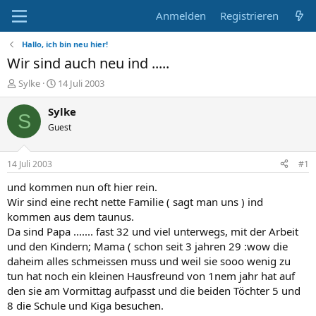
Anmelden
Registrieren
Hallo, ich bin neu hier!
Wir sind auch neu ind .....
E
E
Sylke
14 Juli 2003
r
r
s
s
Sylke
S
t
t
Guest
e
e
l
l
l
l
14 Juli 2003
#1
e
t
r
a
und kommen nun oft hier rein.
m
Wir sind eine recht nette Familie ( sagt man uns ) ind
kommen aus dem taunus.
Da sind Papa ....... fast 32 und viel unterwegs, mit der Arbeit
und den Kindern; Mama ( schon seit 3 jahren 29 :wow die
daheim alles schmeissen muss und weil sie sooo wenig zu
tun hat noch ein kleinen Hausfreund von 1nem jahr hat auf
den sie am Vormittag aufpasst und die beiden Töchter 5 und
8 die Schule und Kiga besuchen.