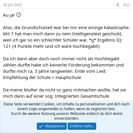
28 Juli 2003
#22
🙂
Au ja!
Also, die Grundschulzeit war bei mir eine einzige Katastrophe.
Mit 7 hat man mich dann zu nem Intelligenztest geschickt,
weil ich gar so ein schlechter Schüler war. *g* Ergebnis IQ:
121 (4 Punkte mehr und ich wäre hochbegabt!)
Da ich dann aber doch noch immer nicht als Hochbegabt
zählen durfte habe ich keinerlei Förderung bekommen und
durfte mich ca. 3 Jahre langweilen. Ende vom Lied:
Empfehlung der Schule = Hauptschule
Da meine Mutter da nicht so ganz mitmachen wollte, hat sie
mich dann auf einer sog. Integrierten Gesamtschule
angemeldet. Dies ist praktisch noch mal 2 Jahre schule, und in
Diese Seite verwendet Cookies, um Inhalte zu personalisieren und dich nach
der 7 Klasse wird dann entschieden wer Haupt-, wer Real- und
einem Login angemeldet zu halten, wenn du registriert bist.
Durch die weitere Nutzung unserer Webseite erklärst du dich damit
wer Gymnasialzweig nehmen darf.
einverstanden.
2 Lustige Jahre Später konnte man sich
oh Wunder
nicht
Akzeptieren
Erfahre mehr…
entscheiden, auf welchen Schulzweig man mich denn nun