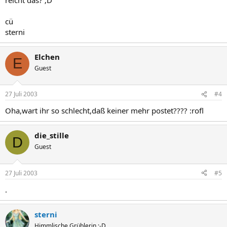
cü
sterni
Elchen
E
Guest
27 Juli 2003
#4
Oha,wart ihr so schlecht,daß keiner mehr postet???? :rofl
die_stille
D
Guest
27 Juli 2003
#5
.
sterni
Himmlische Grüblerin ;-D