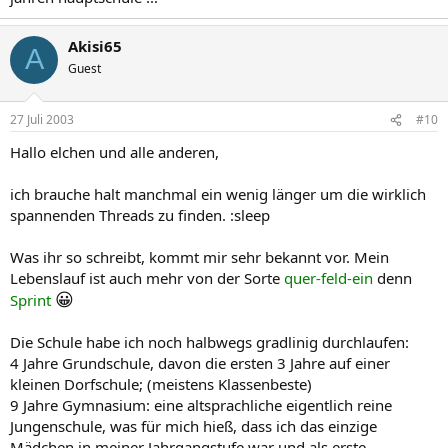
Akisi65
A
Guest
27 Juli 2003
#10
Hallo elchen und alle anderen,
ich brauche halt manchmal ein wenig länger um die wirklich
spannenden Threads zu finden. :sleep
Was ihr so schreibt, kommt mir sehr bekannt vor. Mein
Lebenslauf ist auch mehr von der Sorte
quer-feld-ein
denn
😀
Sprint
Die Schule habe ich noch halbwegs gradlinig durchlaufen:
4 Jahre Grundschule, davon die ersten 3 Jahre auf einer
kleinen Dorfschule; (meistens Klassenbeste)
9 Jahre Gymnasium: eine altsprachliche eigentlich reine
Jungenschule, was für mich hieß, dass ich das einzige
Mädchen in meiner Jahrgangstufe war und als erste