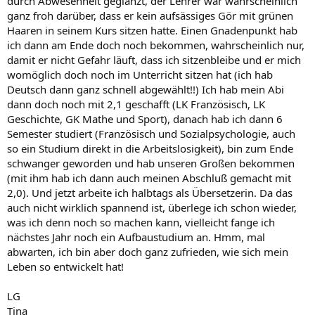
durch Abwesenheit geglänzt, der Lehrer war wahrscheinlich
ganz froh darüber, dass er kein aufsässiges Gör mit grünen
Haaren in seinem Kurs sitzen hatte. Einen Gnadenpunkt hab
ich dann am Ende doch noch bekommen, wahrscheinlich nur,
damit er nicht Gefahr läuft, dass ich sitzenbleibe und er mich
womöglich doch noch im Unterricht sitzen hat (ich hab
Deutsch dann ganz schnell abgewählt!!) Ich hab mein Abi
dann doch noch mit 2,1 geschafft (LK Französisch, LK
Geschichte, GK Mathe und Sport), danach hab ich dann 6
Semester studiert (Französisch und Sozialpsychologie, auch
so ein Studium direkt in die Arbeitslosigkeit), bin zum Ende
schwanger geworden und hab unseren Großen bekommen
(mit ihm hab ich dann auch meinen Abschluß gemacht mit
2,0). Und jetzt arbeite ich halbtags als Übersetzerin. Da das
auch nicht wirklich spannend ist, überlege ich schon wieder,
was ich denn noch so machen kann, vielleicht fange ich
nächstes Jahr noch ein Aufbaustudium an. Hmm, mal
abwarten, ich bin aber doch ganz zufrieden, wie sich mein
Leben so entwickelt hat!
LG
Tina