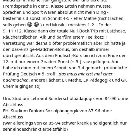
Fremdsprache in der 5. Klasse Latein nehmen musste.
Sprachen und Sport waren absolut nicht mein Ding -
bestenfalls 3 sonst im Schnitt 4-5 - eher Mathe (nicht lachen,
😀
😀
solls geben
) und Musik - meistens 1-2 -. In der
9.-11./12. Klasse dann der totale Null-Bock-Trip mit Latzhose,
Räucherstäbchen, Alk und parfümiertem Tee :kotz: :
Versetzung war deshalb öfter problematisch aber ich hatte ja
den das-einzige-Mädchen-Bonus, bin deshalb immer
durchgerutscht. Aus dem Englisch-Kurs bin ich zum Ende der
12. mit nur einem Gnaden-Punkt (= 5-) rausgeflogen. Abi
habe ich dann mit einem Schnitt von 3,4 gemacht (mündliche
Prüfung Deutsch = 5- :rofl ,
das muss mir erst mal einer
nachmachen
, andere Fächer: LK Mathe, LK Pädagogik und GK
Chemie gingen so)
Uni: Studium Lehramt Sonderschulpädagogik von 84-90 ohne
Abschluss
FH: Studium Diplom-Sozialpädagogik von 87-96 ohne
Abschluss
(war allerdings von ca 85-94 schwer krank und eigentlich nur
sehr eingeschränkt arbeitsfähig)