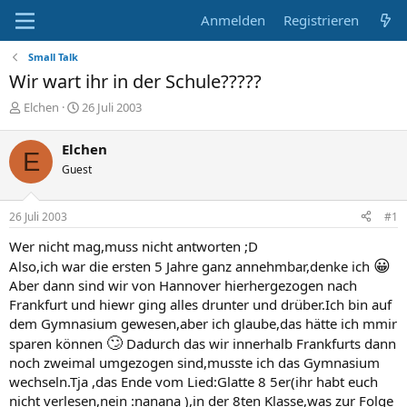
Anmelden
Registrieren
Small Talk
Wir wart ihr in der Schule?????
E
E
Elchen
26 Juli 2003
r
r
s
s
Elchen
E
t
t
Guest
e
e
l
l
l
l
26 Juli 2003
#1
e
t
r
a
Wer nicht mag,muss nicht antworten ;D
m
😀
Also,ich war die ersten 5 Jahre ganz annehmbar,denke ich
Aber dann sind wir von Hannover hierhergezogen nach
Frankfurt und hiewr ging alles drunter und drüber.Ich bin auf
dem Gymnasium gewesen,aber ich glaube,das hätte ich mmir
🙄
sparen können
Dadurch das wir innerhalb Frankfurts dann
noch zweimal umgezogen sind,musste ich das Gymnasium
wechseln.Tja ,das Ende vom Lied:Glatte 8 5er(ihr habt euch
nicht verlesen,nein :nanana ),in der 8ten Klasse,was zur Folge