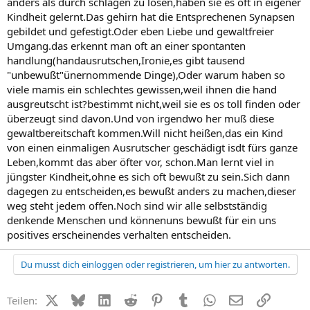
anders als durch schlagen zu lösen,haben sie es oft in eigener
Kindheit gelernt.Das gehirn hat die Entsprechenen Synapsen
gebildet und gefestigt.Oder eben Liebe und gewaltfreier
Umgang.das erkennt man oft an einer spontanten
handlung(handausrutschen,Ironie,es gibt tausend
"unbewußt"ünernommende Dinge),Oder warum haben so
viele mamis ein schlechtes gewissen,weil ihnen die hand
ausgreutscht ist?bestimmt nicht,weil sie es os toll finden oder
überzeugt sind davon.Und von irgendwo her muß diese
gewaltbereitschaft kommen.Will nicht heißen,das ein Kind
von einen einmaligen Ausrutscher geschädigt isdt fürs ganze
Leben,kommt das aber öfter vor, schon.Man lernt viel in
jüngster Kindheit,ohne es sich oft bewußt zu sein.Sich dann
dagegen zu entscheiden,es bewußt anders zu machen,dieser
weg steht jedem offen.Noch sind wir alle selbstständig
denkende Menschen und könnenuns bewußt für ein uns
positives erscheinendes verhalten entscheiden.
Du musst dich einloggen oder registrieren, um hier zu antworten.
X (Twitter)
Bluesky
LinkedIn
Reddit
Pinterest
Tumblr
WhatsApp
E-Mail
Link
Teilen: