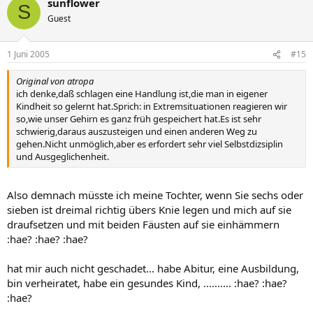
sunflower
S
Guest
1 Juni 2005
#15
Original von atropa
ich denke,daß schlagen eine Handlung ist,die man in eigener
Kindheit so gelernt hat.Sprich: in Extremsituationen reagieren wir
so,wie unser Gehirn es ganz früh gespeichert hat.Es ist sehr
schwierig,daraus auszusteigen und einen anderen Weg zu
gehen.Nicht unmöglich,aber es erfordert sehr viel Selbstdizsiplin
und Ausgeglichenheit.
Also demnach müsste ich meine Tochter, wenn Sie sechs oder
sieben ist dreimal richtig übers Knie legen und mich auf sie
draufsetzen und mit beiden Fäusten auf sie einhämmern
:hae? :hae? :hae?
hat mir auch nicht geschadet... habe Abitur, eine Ausbildung,
bin verheiratet, habe ein gesundes Kind, .......... :hae? :hae?
:hae?