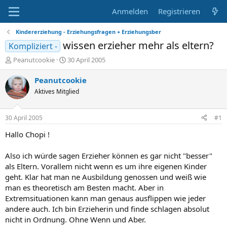
Anmelden
Registrieren
Kindererziehung - Erziehungsfragen + Erziehungsber
wissen erzieher mehr als eltern?
Kompliziert -
E
E
Peanutcookie
30 April 2005
r
r
s
s
Peanutcookie
t
t
Aktives Mitglied
e
e
l
l
l
l
30 April 2005
#1
e
t
r
a
Hallo Chopi !
m
Also ich würde sagen Erzieher können es gar nicht "besser"
als Eltern. Vorallem nicht wenn es um ihre eigenen Kinder
geht. Klar hat man ne Ausbildung genossen und weiß wie
man es theoretisch am Besten macht. Aber in
Extremsituationen kann man genaus ausflippen wie jeder
andere auch. Ich bin Erzieherin und finde schlagen absolut
nicht in Ordnung. Ohne Wenn und Aber.