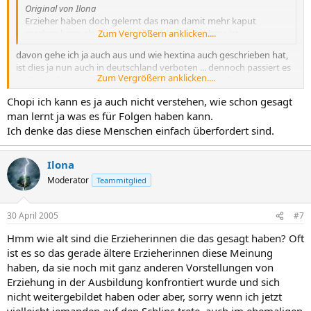
Original von Ilona
Erzieher haben doch gelernt das man damit mehr kaput
machen kann als es eine Erzieheriche Maßnahme ist.
Zum Vergrößern anklicken....
davon gehe ich ja auch aus und wie hextina auch geschrieben hat,
ist dies ja nun auch in deutschland verboten ... dennoch passiert es
Zum Vergrößern anklicken....
... ich würds ja auch "verstehen", wenn man sagt "scheisse, mir ist
die hand ausgerutscht", aber sie stempeln das ja als ok ab und das
Chopi ich kann es ja auch nicht verstehen, wie schon gesagt
widerspricht sich ja irgendwie ...
man lernt ja was es für Folgen haben kann.
diesen widerspruch kann ich weder verstehen noch irgendwie
Ich denke das diese Menschen einfach überfordert sind.
nachvollziehen ?(
Ilona
Moderator
Teammitglied
30 April 2005
#7
Hmm wie alt sind die Erzieherinnen die das gesagt haben? Oft
ist es so das gerade ältere Erzieherinnen diese Meinung
haben, da sie noch mit ganz anderen Vorstellungen von
Erziehung in der Ausbildung konfrontiert wurde und sich
nicht weitergebildet haben oder aber, sorry wenn ich jetzt