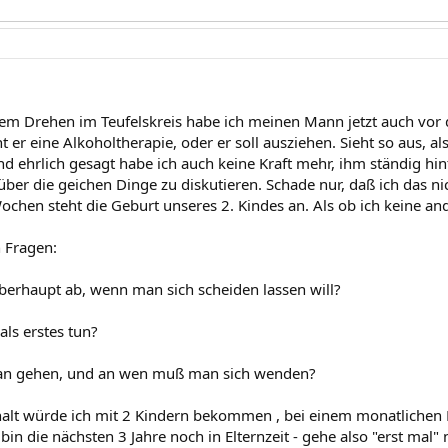
em Drehen im Teufelskreis habe ich meinen Mann jetzt auch vor d
er eine Alkoholtherapie, oder er soll ausziehen. Sieht so aus, als
nd ehrlich gesagt habe ich auch keine Kraft mehr, ihm ständig h
ber die geichen Dinge zu diskutieren. Schade nur, daß ich das n
ochen steht die Geburt unseres 2. Kindes an. Als ob ich keine and
n Fragen:
überhaupt ab, wenn man sich scheiden lassen will?
ls erstes tun?
n gehen, und an wen muß man sich wenden?
rhalt würde ich mit 2 Kindern bekommen , bei einem monatlich
 bin die nächsten 3 Jahre noch in Elternzeit - gehe also "erst mal" 