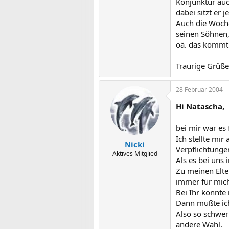
Konjunktur auch
dabei sitzt er
Auch die Woche
seinen Söhnen,
oä. das kommt 
Traurige Grüße
28 Februar 2004
Hi Natascha,
bei mir war es
Ich stellte mir
Nicki
Verpflichtunge
Aktives Mitglied
Als es bei uns
Zu meinen Elter
immer für mich
Bei Ihr konnte
Dann mußte ich
Also so schwer 
andere Wahl.