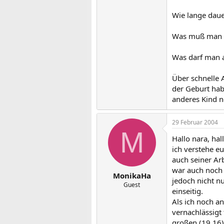
Wie lange daue
Was muß man a
Was darf man a
Über schnelle 
der Geburt habe
anderes Kind 
29 Februar 2004
M
Hallo nara, hal
ich verstehe e
auch seiner Ar
war auch noch 
MonikaHa
jedoch nicht n
Guest
einseitig.
Als ich noch a
vernachlässigt
großen (19,16)