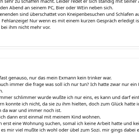
 sehr zu schaffen macht. Leider redet er sich ständig mit seiner A
 jeden Abend an seinem PC, Bier oder WEin neben sich.
nenden sind überschattet von Kneipenbesuchen und Schlafen au
 Fehlanzeige! Nur wenn es mit einem kurzen Gespräch erledigt i
bei ihm nicht mehr vor.
 fast genauso, nur das mein Exmann kein trinker war.
 auch immer die frage was soll ich nur tun? Ich hatte zwar nur ei
n.
 immer schlimmer wurde wußte ich nur eins, es kann und darf ein
n konnte ich nicht, da sie zu ihm hielten, doch zum Glück hatte i
 da war und immer noch ist.
 ich dann erst einmal mit meinem Kind wohnen.
 erst eine Wohnung suchen, somal ich keine Arbeit hatte und kei
es mir viel mußte ich wohl oder übel zum Sozi. mir gings dabei ec