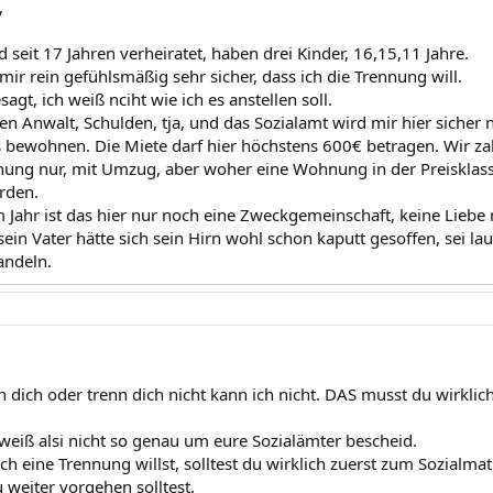
,
ind seit 17 Jahren verheiratet, haben drei Kinder, 16,15,11 Jahre.
 mir rein gefühlsmäßig sehr sicher, dass ich die Trennung will.
sagt, ich weiß nciht wie ich es anstellen soll.
en Anwalt, Schulden, tja, und das Sozialamt wird mir hier sicher n
 bewohnen. Die Miete darf hier höchstens 600€ betragen. Wir za
nung nur, mit Umzug, aber woher eine Wohnung in der Preisklasse,
rden.
m Jahr ist das hier nur noch eine Zweckgemeinschaft, keine Liebe
ein Vater hätte sich sein Hirn wohl schon kaputt gesoffen, sei l
andeln.
nn dich oder trenn dich nicht kann ich nicht. DAS musst du wirklic
 weiß alsi nicht so genau um eure Sozialämter bescheid.
h eine Trennung willst, solltest du wirklich zuerst zum Sozialmat 
 weiter vorgehen solltest.