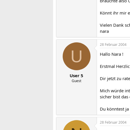
bräuchte also U
Könnt ihr mir 
Vielen Dank s
nara
28 Februar 2004
U
Hallo Nara !
Erstmal Herzl
User 5
Dir jetzt zu ra
Guest
Mich würde inte
sicher bist das
Du könntest ja
28 Februar 2004