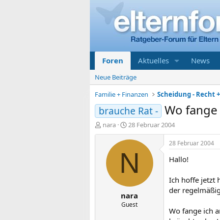
Foren
Aktuelles
News
Neue Beiträge
Familie + Finanzen
Scheidung - Recht 
Wo fange 
brauche Rat -
E
E
nara
28 Februar 2004
r
r
s
s
28 Februar 2004
t
t
N
Hallo!
e
e
l
l
l
l
Ich hoffe jetzt
e
t
der regelmäßig 
nara
r
a
m
Guest
Wo fange ich a