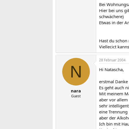
Bei Wohnungsa
Hier bei uns g
schwächere)
Etwas in der Ar
Hast du schon 
Viellecict kann
28 Februar 2004
N
Hi Natascha,
erstmal Danke 
Es geht auch n
nara
Mit meinem Man
Guest
aber vor allem 
sehr intellige
eine Trennung 
aber der Alkohol
Ich bin mit Hau