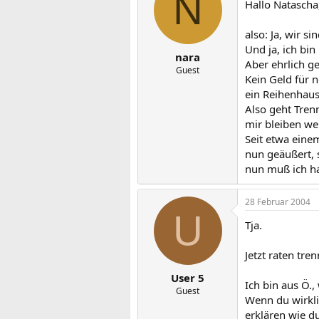
N
Hallo Natascha
also: Ja, wir s
Und ja, ich bin
nara
Aber ehrlich ge
Guest
Kein Geld für n
ein Reihenhaus
Also geht Tren
mir bleiben we
Seit etwa eine
nun geäußert, s
nun muß ich h
28 Februar 2004
U
Tja.
Jetzt raten tre
User 5
Ich bin aus Ö.,
Guest
Wenn du wirklic
erklären wie du