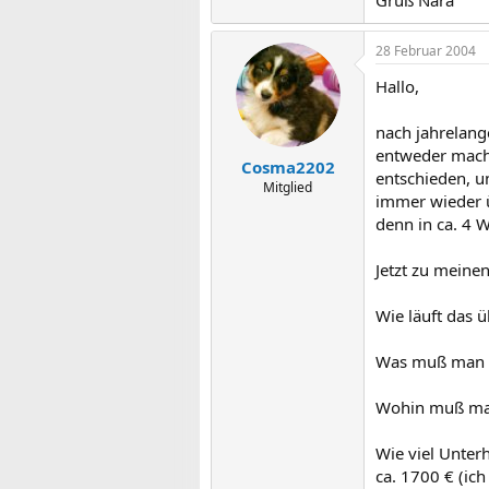
Gruß Nara
28 Februar 2004
Hallo,
nach jahrelang
entweder macht 
Cosma2202
entschieden, u
Mitglied
immer wieder ü
denn in ca. 4 W
Jetzt zu meine
Wie läuft das 
Was muß man a
Wohin muß ma
Wie viel Unte
ca. 1700 € (ich