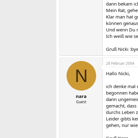
dann bekam ich
Mein Rat, gehe
Klar man hat g
können genauso
Und wenn Du ni
Ich weiß wie 
Gruß Nicki :bye
28 Februar 2004
N
Hallo Nicki,
ich denke mal 
begonnen habe, 
nara
dann ungemein
Guest
gemacht, dass 
durchs Leben z
Leider gibts k
gehen, nur wie