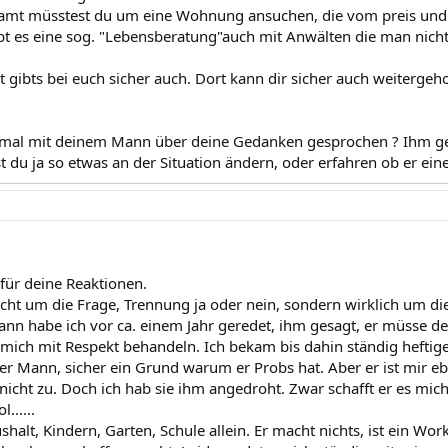
mt müsstest du um eine Wohnung ansuchen, die vom preis und 
ibt es eine sog. "Lebensberatung"auch mit Anwälten die man nicht 
t gibts bei euch sicher auch. Dort kann dir sicher auch weitergeh
mal mit deinem Mann über deine Gedanken gesprochen ? Ihm ges
st du ja so etwas an der Situation ändern, oder erfahren ob er ei
für deine Reaktionen.
icht um die Frage, Trennung ja oder nein, sondern wirklich um die
n habe ich vor ca. einem Jahr geredet, ihm gesagt, er müsse den
mich mit Respekt behandeln. Ich bekam bis dahin ständig heftige S
nter Mann, sicher ein Grund warum er Probs hat. Aber er ist mir e
nicht zu. Doch ich hab sie ihm angedroht. Zwar schafft er es mic
......
shalt, Kindern, Garten, Schule allein. Er macht nichts, ist ein Wo