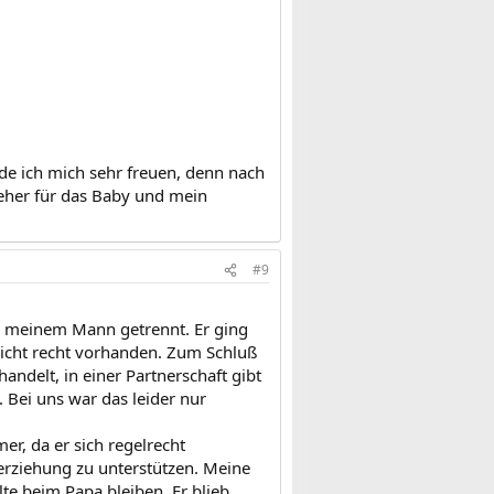
de ich mich sehr freuen, denn nach
h eher für das Baby und mein
#9
on meinem Mann getrennt. Er ging
nicht recht vorhanden. Zum Schluß
ndelt, in einer Partnerschaft gibt
 Bei uns war das leider nur
r, da er sich regelrecht
rerziehung zu unterstützen. Meine
te beim Papa bleiben. Er blieb