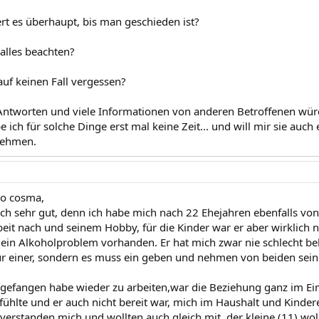
rt es überhaupt, bis man geschieden ist?
lles beachten?
uf keinen Fall vergessen?
Antworten und viele Informationen von anderen Betroffenen wür
 ich für solche Dinge erst mal keine Zeit... und will mir sie auc
nehmen.
lo cosma,
uch sehr gut, denn ich habe mich nach 22 Ehejahren ebenfalls v
beit nach und seinem Hobby, für die Kinder war er aber wirklich 
ein Alkoholproblem vorhanden. Er hat mich zwar nie schlecht beha
ur einer, sondern es muss ein geben und nehmen von beiden sein.
ngefangen habe wieder zu arbeiten,war die Beziehung ganz im Eime
 fühlte und er auch nicht bereit war, mich im Haushalt und Kinde
verstanden mich und wollten auch gleich mit, der kleine (11) woll