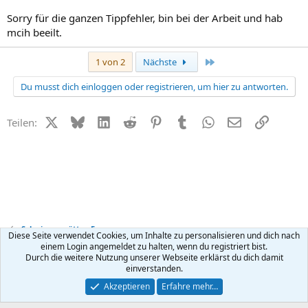
Sorry für die ganzen Tippfehler, bin bei der Arbeit und hab
mcih beeilt.
Letzte
1 von 2
Nächste
Du musst dich einloggen oder registrieren, um hier zu antworten.
X (Twitter)
Bluesky
LinkedIn
Reddit
Pinterest
Tumblr
WhatsApp
E-Mail
Link
Teilen:
Schwiegermütter-Forum
Diese Seite verwendet Cookies, um Inhalte zu personalisieren und dich nach
einem Login angemeldet zu halten, wenn du registriert bist.
Durch die weitere Nutzung unserer Webseite erklärst du dich damit
Kontakt
Nutzungsbedingungen
Datenschutz
Hilfe
R
einverstanden.
S
S
®
Community platform by XenForo
© 2010-2026 XenForo Ltd.
Akzeptieren
Erfahre mehr…