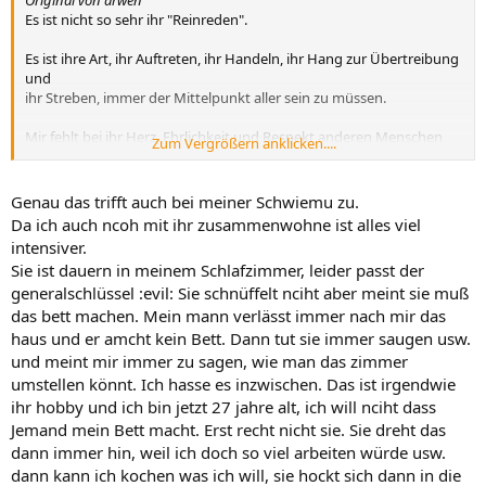
Es ist nicht so sehr ihr "Reinreden".
Es ist ihre Art, ihr Auftreten, ihr Handeln, ihr Hang zur Übertreibung
und
ihr Streben, immer der Mittelpunkt aller sein zu müssen.
Mir fehlt bei ihr Herz, Ehrlichkeit und Respekt anderen Menschen
Zum Vergrößern anklicken....
gegenüber.
Genau das trifft auch bei meiner Schwiemu zu.
Da ich auch ncoh mit ihr zusammenwohne ist alles viel
intensiver.
Sie ist dauern in meinem Schlafzimmer, leider passt der
generalschlüssel :evil: Sie schnüffelt nciht aber meint sie muß
das bett machen. Mein mann verlässt immer nach mir das
haus und er amcht kein Bett. Dann tut sie immer saugen usw.
und meint mir immer zu sagen, wie man das zimmer
umstellen könnt. Ich hasse es inzwischen. Das ist irgendwie
ihr hobby und ich bin jetzt 27 jahre alt, ich will nciht dass
Jemand mein Bett macht. Erst recht nicht sie. Sie dreht das
dann immer hin, weil ich doch so viel arbeiten würde usw.
dann kann ich kochen was ich will, sie hockt sich dann in die