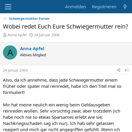
Anmelden
Registrieren
Schwiegermütter-Forum
Wobei redet Euch Eure Schwiegermutter rein?
E
E
Anna Apfel
24 Januar 2004
r
r
s
s
Anna Apfel
A
t
t
Aktives Mitglied
e
e
l
l
l
l
24 Januar 2004
#1
e
t
r
a
Also, da ich annehme, dass jede Schwiegermutter einem
m
früher oder später mal reinredet, habe ich den Titel mal so
formuliert!
Mir hat meine neulich ein wenig beim Geldausgeben
reinreden wollen. Sehr vorsichtig zwar, aber trotzdem (ich
habe noch nie so etwas Sparsames erlebt wie sie;
Nachkriegsschaden sag ich nur). Ich hab sehr gelassen
reagiert und mich gar nicht angegriffen gefühlt. Wenn ich