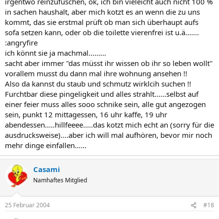
irgentwo reinzufuschen, ok, ich bin vieleicht auch nicht 100 %
in sachen haushalt, aber mich kotzt es an wenn die zu uns
kommt, das sie erstmal prüft ob man sich überhaupt aufs
sofa setzen kann, oder ob die toilette vierenfrei ist u.ä.......
:angryfire
ich könnt sie ja machmal.........
sacht aber immer "das müsst ihr wissen ob ihr so leben wollt"
vorallem musst du dann mal ihre wohnung ansehen !!
Also da kannst du staub und schmutz wirklcih suchen !!
Furchtbar diese pingeligkeit und alles strahlt......selbst auf
einer feier muss alles sooo schnike sein, alle gut angezogen
sein, punkt 12 mittagessen, 16 uhr kaffe, 19 uhr
abendessen.....hillfeeee.....das kotzt mich echt an (sorry für die
ausdrucksweise)....aber ich will mal aufhören, bevor mir noch
mehr dinge einfallen......
Casami
Namhaftes Mitglied
25 Februar 2004
#18