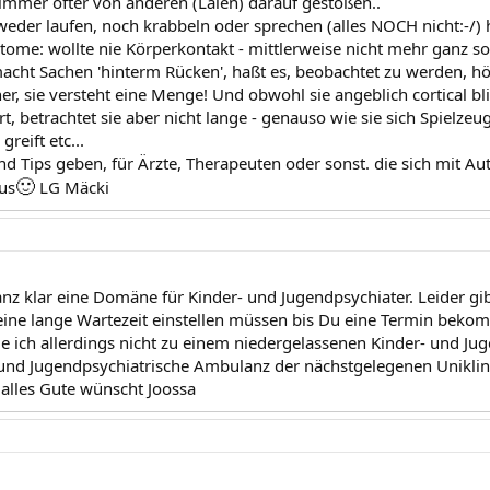
immer öfter von anderen (Laien) darauf gestoßen..
weder laufen, noch krabbeln oder sprechen (alles NOCH nicht:-/) 
ome: wollte nie Körperkontakt - mittlerweise nicht mehr ganz so
macht Sachen 'hinterm Rücken', haßt es, beobachtet zu werden, hör
her, sie versteht eine Menge! Und obwohl sie angeblich cortical bl
t, betrachtet sie aber nicht lange - genauso wie sie sich Spielze
reift etc...
d Tips geben, für Ärzte, Therapeuten oder sonst. die sich mit 
🙂
us
LG Mäcki
anz klar eine Domäne für Kinder- und Jugendpsychiater. Leider g
 eine lange Wartezeit einstellen müssen bis Du eine Termin bekom
 ich allerdings nicht zu einem niedergelassenen Kinder- und J
 und Jugendpsychiatrische Ambulanz der nächstgelegenen Unikli
 alles Gute wünscht Joossa