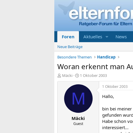
Foren
Aktuelles
News
Neue Beiträge
Besondere Themen
Handicap
Woran erkennt man Au
E
E
Mäcki
1 Oktober 2003
r
r
s
s
1 Oktober 2003
t
t
M
Hallo,
e
e
l
l
l
l
bin bei meiner
e
t
gefunden wurde
Mäcki
r
a
Habe schon von
m
Guest
interessiert...