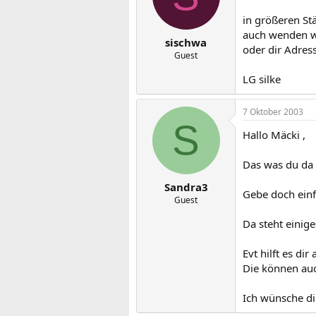
in größeren St
auch wenden we
sischwa
oder dir Adres
Guest
LG silke
7 Oktober 2003
S
Hallo Mäcki ,
Das was du da
Sandra3
Gebe doch einfa
Guest
Da steht einig
Evt hilft es di
Die können auc
Ich wünsche dir