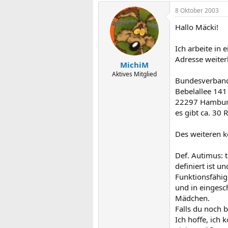
8 Oktober 2003
Hallo Mäcki!
Ich arbeite in 
Adresse weiter
MichiM
Aktives Mitglied
Bundesverband "
Bebelallee 141
22297 Hambu
es gibt ca. 30 
Des weiteren k
Def. Autimus: 
definiert ist u
Funktionsfähig
und in eingesch
Mädchen.
Falls du noch 
Ich hoffe, ich 