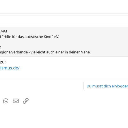
chiM
Hilfe für das autistische Kind" e.V.
g
Regionalverbände - vielleicht auch einer in deiner Nähe.
azu:
tismus.de/
Du musst dich einloggen
est
Tumblr
WhatsApp
E-Mail
Link