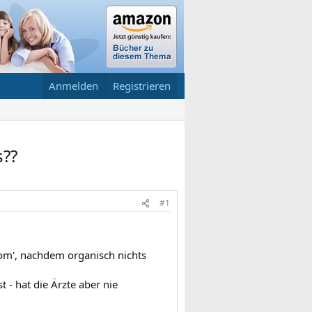
Anmelden
Registrieren
s??
#1
om', nachdem organisch nichts
 - hat die Ärzte aber nie