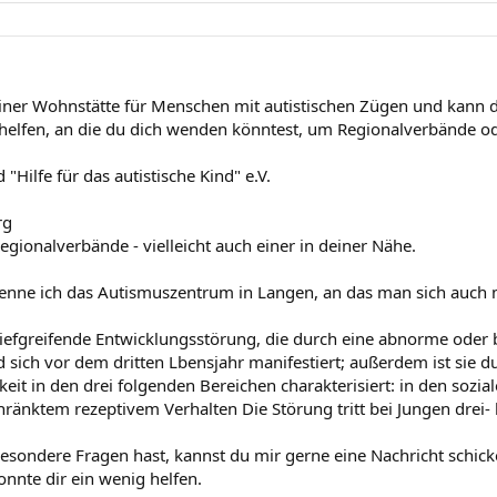
einer Wohnstätte für Menschen mit autistischen Zügen und kann dir
helfen, an die du dich wenden könntest, um Regionalverbände ode
Hilfe für das autistische Kind" e.V.
rg
Regionalverbände - vielleicht auch einer in deiner Nähe.
enne ich das Autismuszentrum in Langen, an das man sich auch
tiefgreifende Entwicklungsstörung, die durch eine abnorme oder 
nd sich vor dem dritten Lbensjahr manifestiert; außerdem ist sie d
keit in den drei folgenden Bereichen charakterisiert: in den sozi
ränktem rezeptivem Verhalten Die Störung tritt bei Jungen drei- b
besondere Fragen hast, kannst du mir gerne eine Nachricht schick
konnte dir ein wenig helfen.