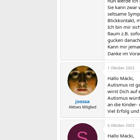
nun werde ich 
Sie kann zwar 
seltsame Sympt
Blickkontakt, 
Ich bin mir sic
Raum z.B. sofor
gucken danach g
Kann mir jeman
Danke im Vora
1 Oktober 2003
Hallo Mäcki,
Autismus ist g
wirst Dich auf
Autismus würde
joossa
an die Kinder-
Aktives Mitglied
Viel Erfolg und
6 Oktober 2003
S
Hallo Mäcki,