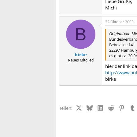
Liebe Grüße,
Michi
22 Oktober 2003
B
Original von Mi
Bundesverband "
Bebelallee 141
22297 Hambur
birke
es gibt ca. 30 
Neues Mitglied
hier der link d
http://www.au
birke
X (Twitter)
Bluesky
LinkedIn
Reddit
Pinter
Teilen: