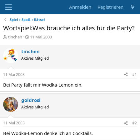
Anmelden
Registrieren
Spiel + Spaß + Rätsel
Wortspiel:Was brauche ich alles für die Party?
E
E
tinchen
11 Mai 2003
r
r
s
s
tinchen
t
t
Aktives Mitglied
e
e
l
l
l
l
11 Mai 2003
#1
e
t
r
a
Bei Party fällt mir Wodka-Lemon ein.
m
goldrosi
Aktives Mitglied
11 Mai 2003
#2
Bei Wodka-Lemon denke ich an Cocktails.