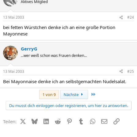
Aktives Mitglied
13 Mai 2003
#24
bei fetten Würstchen denke ich an eine große Portion
Mayonnese
GerryG
...wer weiß schon was Frauen denken...
13 Mai 2003
#25
Bei Mayonnaise denke ich an selbstgemachten Nudelsalat.
Letzte
1 von 9
Nächste
Du musst dich einloggen oder registrieren, um hier zu antworten.
X (Twitter)
Bluesky
LinkedIn
Reddit
Pinterest
Tumblr
WhatsApp
E-Mail
Link
Teilen: