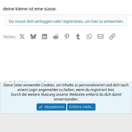
deine kleine ist eine süsse.
Du musst dich einloggen oder registrieren, um hier zu antworten.
X (Twitter)
Bluesky
LinkedIn
Reddit
Pinterest
Tumblr
WhatsApp
E-Mail
Link
Teilen:
Hallo, ich bin neu hier!
Diese Seite verwendet Cookies, um Inhalte zu personalisieren und dich nach
einem Login angemeldet zu halten, wenn du registriert bist.
Durch die weitere Nutzung unserer Webseite erklärst du dich damit
Kontakt
Nutzungsbedingungen
Datenschutz
Hilfe
R
einverstanden.
S
S
®
Community platform by XenForo
© 2010-2026 XenForo Ltd.
Akzeptieren
Erfahre mehr…