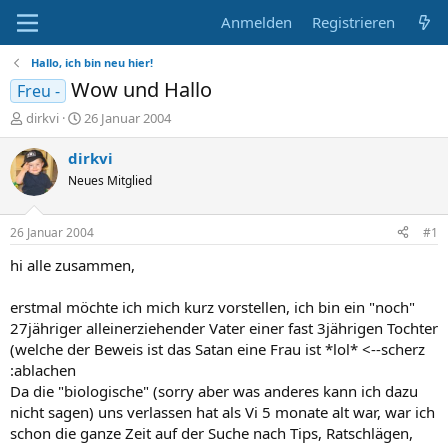
Anmelden
Registrieren
Hallo, ich bin neu hier!
Wow und Hallo
Freu -
E
E
dirkvi
26 Januar 2004
r
r
s
s
dirkvi
t
t
Neues Mitglied
e
e
l
l
l
l
26 Januar 2004
#1
e
t
r
a
hi alle zusammen,
m
erstmal möchte ich mich kurz vorstellen, ich bin ein "noch"
27jähriger alleinerziehender Vater einer fast 3jährigen Tochter
(welche der Beweis ist das Satan eine Frau ist *lol* <--scherz
:ablachen
Da die "biologische" (sorry aber was anderes kann ich dazu
nicht sagen) uns verlassen hat als Vi 5 monate alt war, war ich
schon die ganze Zeit auf der Suche nach Tips, Ratschlägen,