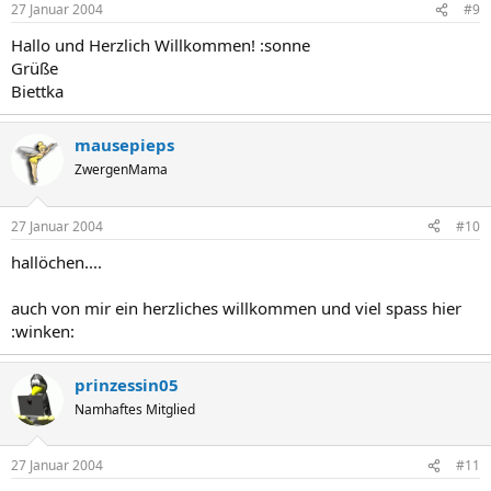
27 Januar 2004
#9
Hallo und Herzlich Willkommen! :sonne
Grüße
Biettka
mausepieps
ZwergenMama
27 Januar 2004
#10
hallöchen....
auch von mir ein herzliches willkommen und viel spass hier
:winken:
prinzessin05
Namhaftes Mitglied
27 Januar 2004
#11