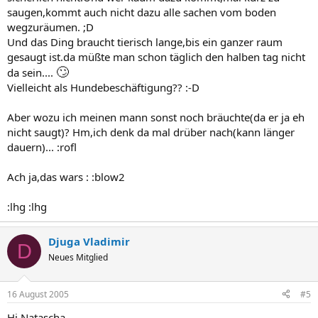
saugen,kommt auch nicht dazu alle sachen vom boden
wegzuräumen. ;D
Und das Ding braucht tierisch lange,bis ein ganzer raum
gesaugt ist.da müßte man schon täglich den halben tag nicht
🙄
da sein....
Vielleicht als Hundebeschäftigung?? :-D
Aber wozu ich meinen mann sonst noch bräuchte(da er ja eh
nicht saugt)? Hm,ich denk da mal drüber nach(kann länger
dauern)... :rofl
Ach ja,das wars : :blow2
:lhg :lhg
Djuga Vladimir
D
Neues Mitglied
16 August 2005
#5
Hi Natascha,