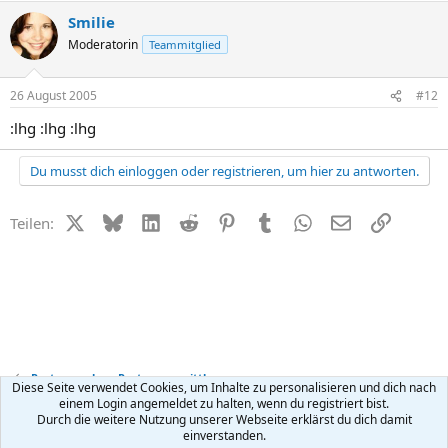
Smilie
Moderatorin
Teammitglied
26 August 2005
#12
:lhg :lhg :lhg
Du musst dich einloggen oder registrieren, um hier zu antworten.
X (Twitter)
Bluesky
LinkedIn
Reddit
Pinterest
Tumblr
WhatsApp
E-Mail
Link
Teilen:
Partnersuche + Partnervermittlung
Diese Seite verwendet Cookies, um Inhalte zu personalisieren und dich nach
einem Login angemeldet zu halten, wenn du registriert bist.
Durch die weitere Nutzung unserer Webseite erklärst du dich damit
Kontakt
Nutzungsbedingungen
Datenschutz
Hilfe
R
einverstanden.
S