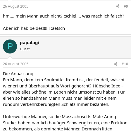
26 August 2005
#9
hm.... mein Mann auch nicht? :schiel.... was mach ich falsch?
Aber ich hab beides!!!!!! :aetsch
papalagi
P
Guest
26 August 2005
#10
Die Anpassung
Ein Mann, dem kein Spülmittel fremd ist, der feudelt, wäscht,
wienert und überhaupt aufs Wort gehorcht? Hübsche Idee –
aber wie alles Schöne im Leben nicht umsonst zu haben. Für
einen so handzahmen Mann muss man leider mit einem
rundum verkehrsberuhigten Schlafzimmer bezahlen.
Unterwürfige Männer, so die Massachusetts-Male-Aging-
Studie, haben nämlich häufiger Schwierigkeiten, eine Erektion
zu bekommen, als dominante Männer. Demnach litten