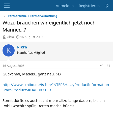
Anmelden
Registrieren
Partnersuche + Partnervermittlung
Wozu brauchen wir eigentlich jetzt noch
Männer...?
E
E
kikra
16 August 2005
r
r
s
s
kikra
K
t
t
Namhaftes Mitglied
e
e
l
l
l
l
16 August 2005
#1
e
t
r
a
Guckt mal, Mädels.. ganz neu. :-D
m
http://www.tchibo.de/is-bin/INTERSH...ayProductInformation-
Start?ProductSKU=0007113
Somit dürfte es auch nicht mehr allzu lange dauern, bis ein
Robi Geschirr spült, Betten macht, bügelt...