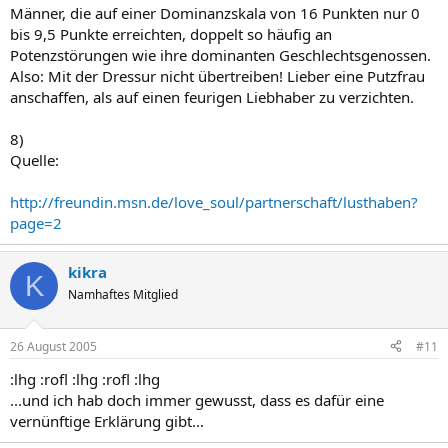
Männer, die auf einer Dominanzskala von 16 Punkten nur 0
bis 9,5 Punkte erreichten, doppelt so häufig an
Potenzstörungen wie ihre dominanten Geschlechtsgenossen.
Also: Mit der Dressur nicht übertreiben! Lieber eine Putzfrau
anschaffen, als auf einen feurigen Liebhaber zu verzichten.
8)
Quelle:
http://freundin.msn.de/love_soul/partnerschaft/lusthaben?
page=2
kikra
K
Namhaftes Mitglied
26 August 2005
#11
:lhg :rofl :lhg :rofl :lhg
...und ich hab doch immer gewusst, dass es dafür eine
vernünftige Erklärung gibt...