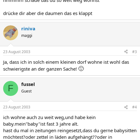
hmmmm schade das du so weit weg wohnst
drücke dir aber die daumen das es klappt
riniva
maggi
23 August 2003
#3
Ja, dass ich in solch einem kleinen dorf wohne ist wohl das
🙁
schwierigste an der ganzen Sache!
fussel
F
Guest
23 August 2003
#4
ich wohne auch zu weit weg,und habe kein
baby.mein"baby"ist fast 3 jahre alt.
hast du mal in zeitungen reingesetzt,dass du gerne babysitten
möchtest?oder zettel in läden aufgehängt??oder in