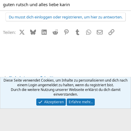
guten rutsch und alles liebe karin
Du musst dich einloggen oder registrieren, um hier zu antworten.
X (Twitter)
Bluesky
LinkedIn
Reddit
Pinterest
Tumblr
WhatsApp
E-Mail
Link
Teilen:
Kinderbetreuung + Babysitter
Diese Seite verwendet Cookies, um Inhalte zu personalisieren und dich nach
einem Login angemeldet zu halten, wenn du registriert bist.
Durch die weitere Nutzung unserer Webseite erklärst du dich damit
Kontakt
Nutzungsbedingungen
Datenschutz
Hilfe
R
einverstanden.
S
S
®
Community platform by XenForo
© 2010-2026 XenForo Ltd.
Akzeptieren
Erfahre mehr…