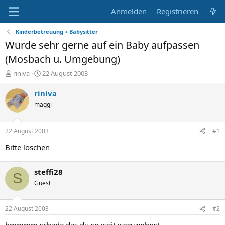
Anmelden
Registrieren
Kinderbetreuung + Babysitter
Würde sehr gerne auf ein Baby aufpassen
(Mosbach u. Umgebung)
E
E
riniva
22 August 2003
r
r
s
s
riniva
t
t
maggi
e
e
l
l
l
l
22 August 2003
#1
e
t
r
a
Bitte löschen
m
steffi28
S
Guest
22 August 2003
#2