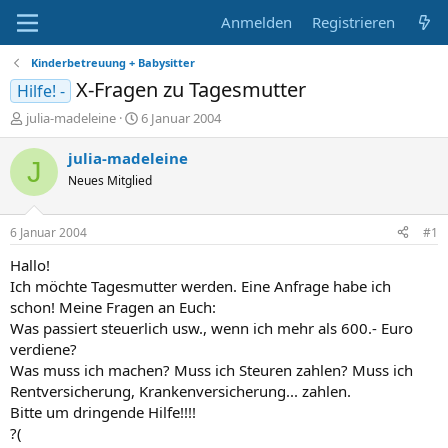
Anmelden
Registrieren
Kinderbetreuung + Babysitter
X-Fragen zu Tagesmutter
Hilfe! -
E
E
julia-madeleine
6 Januar 2004
r
r
s
s
julia-madeleine
J
t
t
Neues Mitglied
e
e
l
l
l
l
6 Januar 2004
#1
e
t
r
a
Hallo!
m
Ich möchte Tagesmutter werden. Eine Anfrage habe ich
schon! Meine Fragen an Euch:
Was passiert steuerlich usw., wenn ich mehr als 600.- Euro
verdiene?
Was muss ich machen? Muss ich Steuren zahlen? Muss ich
Rentversicherung, Krankenversicherung... zahlen.
Bitte um dringende Hilfe!!!!
?(