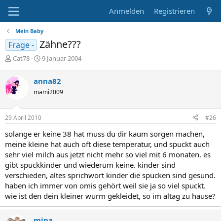
Anmelden
Registrieren
Mein Baby
Zähne???
Frage -
E
E
Cat78
9 Januar 2004
r
r
s
s
anna82
t
t
mami2009
e
e
l
l
l
l
29 April 2010
#26
e
t
r
a
solange er keine 38 hat muss du dir kaum sorgen machen,
m
meine kleine hat auch oft diese temperatur, und spuckt auch
sehr viel milch aus jetzt nicht mehr so viel mit 6 monaten. es
gibt spuckkinder und wiederum keine. kinder sind
verschieden, altes sprichwort kinder die spucken sind gesund.
haben ich immer von omis gehört weil sie ja so viel spuckt.
wie ist den dein kleiner wurm gekleidet, so im altag zu hause?
mina