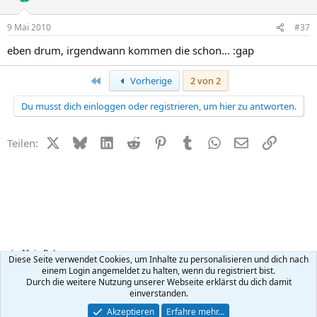
9 Mai 2010
#37
eben drum, irgendwann kommen die schon... :gap
Erste
Vorherige
2 von 2
Du musst dich einloggen oder registrieren, um hier zu antworten.
X (Twitter)
Bluesky
LinkedIn
Reddit
Pinterest
Tumblr
WhatsApp
E-Mail
Link
Teilen:
Mein Baby
Diese Seite verwendet Cookies, um Inhalte zu personalisieren und dich nach
einem Login angemeldet zu halten, wenn du registriert bist.
Durch die weitere Nutzung unserer Webseite erklärst du dich damit
Kontakt
Nutzungsbedingungen
Datenschutz
Hilfe
R
einverstanden.
S
S
®
Community platform by XenForo
© 2010-2026 XenForo Ltd.
Akzeptieren
Erfahre mehr…