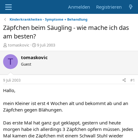
Anmelden
Registrieren
Kinderkrankheiten - Symptome + Behandlung
Zäpfchen beim Säugling - wie mache ich das
am besten?
E
E
tomaskovic
9 Juli 2003
r
r
s
s
tomaskovic
T
t
t
Guest
e
e
l
l
l
l
9 Juli 2003
#1
e
t
r
a
Hallo,
m
mein Kleiner ist erst 4 Wochen alt und bekommt ab und an
Zäpfchen gegen Blähungen.
Das erste Mal hat ganz gut geklappt, gestern und heute
morgen habe ich allerdings 3 Zäpfchen opfern müssen. Jedes
Mal kamen die Zäpfchen mit einem Schwall Stuhl wieder