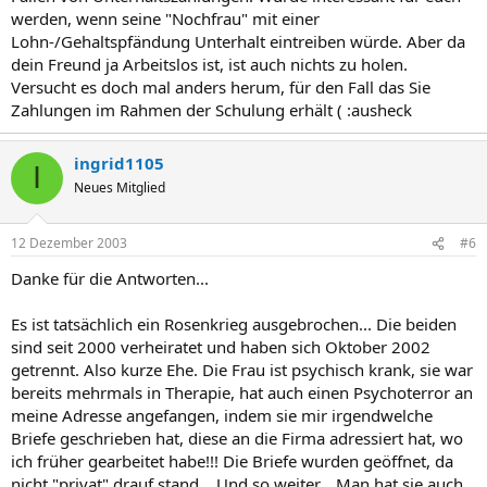
werden, wenn seine "Nochfrau" mit einer
Lohn-/Gehaltspfändung Unterhalt eintreiben würde. Aber da
dein Freund ja Arbeitslos ist, ist auch nichts zu holen.
Versucht es doch mal anders herum, für den Fall das Sie
Zahlungen im Rahmen der Schulung erhält ( :ausheck
ingrid1105
I
Neues Mitglied
12 Dezember 2003
#6
Danke für die Antworten...
Es ist tatsächlich ein Rosenkrieg ausgebrochen... Die beiden
sind seit 2000 verheiratet und haben sich Oktober 2002
getrennt. Also kurze Ehe. Die Frau ist psychisch krank, sie war
bereits mehrmals in Therapie, hat auch einen Psychoterror an
meine Adresse angefangen, indem sie mir irgendwelche
Briefe geschrieben hat, diese an die Firma adressiert hat, wo
ich früher gearbeitet habe!!! Die Briefe wurden geöffnet, da
nicht "privat" drauf stand... Und so weiter... Man hat sie auch