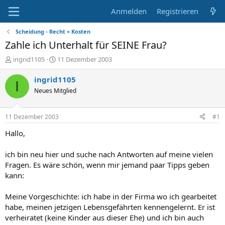
Anmelden
Registrieren
Scheidung - Recht + Kosten
Zahle ich Unterhalt für SEINE Frau?
E
E
ingrid1105
11 Dezember 2003
r
r
s
s
ingrid1105
I
t
t
Neues Mitglied
e
e
l
l
l
l
11 Dezember 2003
#1
e
t
r
a
Hallo,
m
ich bin neu hier und suche nach Antworten auf meine vielen
Fragen. Es wäre schön, wenn mir jemand paar Tipps geben
kann:
Meine Vorgeschichte: ich habe in der Firma wo ich gearbeitet
habe, meinen jetzigen Lebensgefährten kennengelernt. Er ist
verheiratet (keine Kinder aus dieser Ehe) und ich bin auch