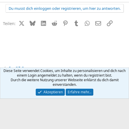
Du musst dich einloggen oder registrieren, um hier zu antworten.
X (Twitter)
Bluesky
LinkedIn
Reddit
Pinterest
Tumblr
WhatsApp
E-Mail
Link
Teilen:
Small Talk
Diese Seite verwendet Cookies, um Inhalte zu personalisieren und dich nach
einem Login angemeldet zu halten, wenn du registriert bist.
Durch die weitere Nutzung unserer Webseite erklärst du dich damit
Kontakt
Nutzungsbedingungen
Datenschutz
Hilfe
R
einverstanden.
S
S
®
Community platform by XenForo
© 2010-2026 XenForo Ltd.
Akzeptieren
Erfahre mehr…