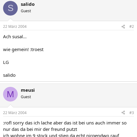
salido
S
Guest
22 März 2004
#2
Ach susal...
wie gemein! :troest
LG
salido
meusi
M
Guest
22 März 2004
#3
:rofl sorry das ich lache aber das ist bei uns auch immer so
nur das da bei mir der freund putzt
ich wohne im 9 stock und stieg da echt nirgendwo rauf