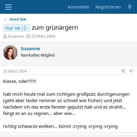
Anmelden
Registrieren
Small Talk
zum grünärgern
nur so ;-) -
E
E
Susanne
22 März 2004
r
r
s
s
Susanne
t
t
Namhaftes Mitglied
e
e
l
l
l
l
22 März 2004
#1
e
t
r
a
klasse, oder??!!!
m
hab mich heute mal zum richtigen großputz durchgerungen
(geht aber leider nimmer so schnell wie früher) und jetzt
nachdem ich das erste fenster geputzt hab und es strahlt...
fängt es an zu regnen... aber wie...
richtig schwarze wolken... könnt :crying :crying :crying