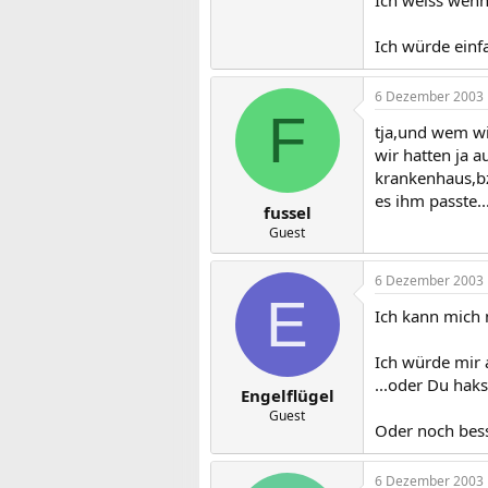
Ich weiss wenn
Ich würde einf
6 Dezember 2003
F
tja,und wem wi
wir hatten ja 
krankenhaus,bz
es ihm passte..
fussel
Guest
6 Dezember 2003
E
Ich kann mich 
Ich würde mir 
...oder Du haks
Engelflügel
Guest
Oder noch bess
6 Dezember 2003