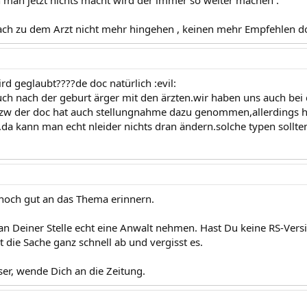
 man jetzt nichts macht wird der immer so weiter machen .
ach zu dem Arzt nicht mehr hingehen , keinen mehr Empfehlen d
rd geglaubt????de doc natürlich :evil:
auch nach der geburt ärger mit den ärzten.wir haben uns auch bei
w der doc hat auch stellungnahme dazu genommen,allerdings hat
.da kann man echt nleider nichts dran ändern.solche typen sollten 
noch gut an das Thema erinnern.
an Deiner Stelle echt eine Anwalt nehmen. Hast Du keine RS-Vers
t die Sache ganz schnell ab und vergisst es.
er, wende Dich an die Zeitung.