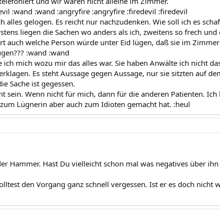
elefoniert und wir waren nicht alleine im Zimmer.
devil :wand :wand :angryfire :angryfire :firedevil :firedevil
och alles gelogen. Es reicht nur nachzudenken. Wie soll ich es sc
rstens liegen die Sachen wo anders als ich, zweitens so frech und
ert auch welche Person würde unter Eid lügen, daß sie im Zimmer 
ügen??? :wand :wand
ge ich mich wozu mir das alles war. Sie haben Anwälte ich nicht d
rklagen. Es steht Aussage gegen Aussage, nur sie sitzten auf d
die Sache ist gegessen.
cht sein. Wenn nicht für mich, dann für die anderen Patienten. Ich
 zum Lügnerin aber auch zum Idioten gemacht hat. :heul
,
t der Hammer. Hast Du vielleicht schon mal was negatives über ih
lltest den Vorgang ganz schnell vergessen. Ist er es doch nicht 