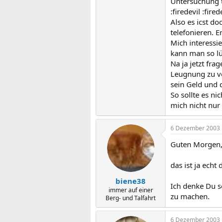
Untersuchung t
:firedevil :fire
Also es icst d
telefonieren. E
Mich interessi
kann man so l
Na ja jetzt fra
Leugnung zu ve
sein Geld und 
So sollte es ni
mich nicht nur
6 Dezember 2003
Guten Morgen
das ist ja ech
biene38
Ich denke Du so
immer auf einer
zu machen.
Berg- und Talfahrt
6 Dezember 2003