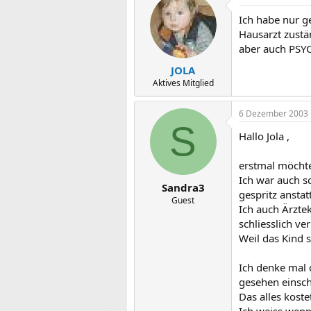
Ich habe nur ge
Hausarzt zustä
aber auch PSYCH
JOLA
Aktives Mitglied
6 Dezember 2003
S
Hallo Jola ,
erstmal möchte 
Ich war auch s
Sandra3
gespritz anstat
Guest
Ich auch Ärzte
schliesslich ve
Weil das Kind s
Ich denke mal 
gesehen einsch
Das alles koste