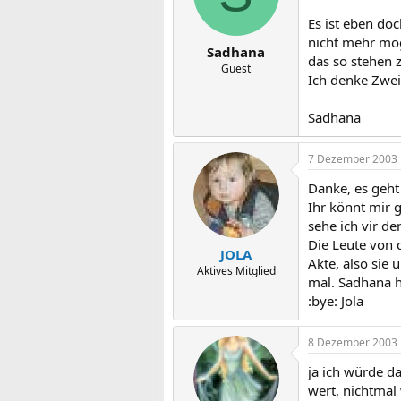
Es ist eben do
nicht mehr mögl
Sadhana
das so stehen 
Guest
Ich denke Zweit
Sadhana
7 Dezember 2003
Danke, es geht 
Ihr könnt mir 
sehe ich vir d
Die Leute von 
JOLA
Akte, also sie 
Aktives Mitglied
mal. Sadhana h
:bye: Jola
8 Dezember 2003
ja ich würde d
wert, nichtmal