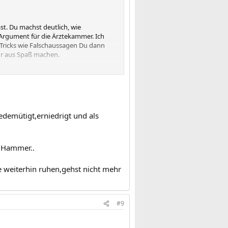
st. Du machst deutlich, wie
 Argument für die Ärztekammer. Ich
Tricks wie Falschaussagen Du dann
nur aus Spaß machen.
eil es Dich belastet und Du dem Luft
e 1000 Anwälte, aber die brauchst Du
n.
gedemütigt,erniedrigt und als
r Hammer..
e weiterhin ruhen,gehst nicht mehr
#9