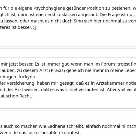
ch für die eigene Psychohygiene gesünder Position zu beziehen. 
ich ist, dann ist eben erst Loslassen angesagt. Die Frage ist nur, 
zu lassen, oder macht es nicht doch Sinn sich hier nochmal zu ver
eres ist besser. :]
mir jetzt besser. Es ist immer gut, wenn man im Forum :troest fin
glauben, zu diesem Arzt (Praxis) gehe ich nie mehr in meine Lebe
en Augen :fuckyou
der Versicherung, haben mir gesagt, daß es in Ärztekammer notier
und der Arzt wissen, daß es was schief verlaufen ist. Aber vielleich
at schon Recht.
as auch so machen wie Sadhana schreibt, einfach nochmal hiinschr
 wenn de das locker bezahlen könntest.