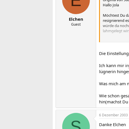
E
Hallo Jola
Möchtest Du das
Elchen
resignierend e
Guest
würde da nochm
lahmgelegt wir
Ich schreibe Di
machen kannst.
auch nicht. Die
Die Einstellung 
Ist nur so ein
Ich kann mir ir
lügnerin hingest
Liebe Grüße
Sadhana
Was mich am me
Wie schon gesa
hin(machst Du j
6 Dezember 2003
S
Danke Elchen