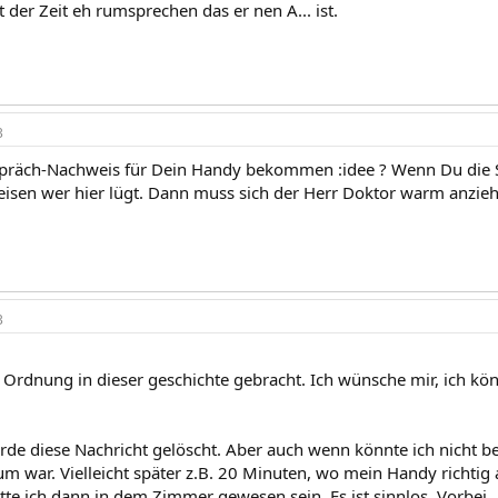
t der Zeit eh rumsprechen das er nen A... ist.
3
präch-Nachweis für Dein Handy bekommen :idee ? Wenn Du die SM
eisen wer hier lügt. Dann muss sich der Herr Doktor warm anziehe
3
 Ordnung in dieser geschichte gebracht. Ich wünsche mir, ich könn
urde diese Nachricht gelöscht. Aber auch wenn könnte ich nicht b
um war. Vielleicht später z.B. 20 Minuten, wo mein Handy richtig
tte ich dann in dem Zimmer gewesen sein. Es ist sinnlos. Vorbei.