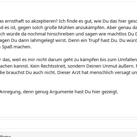
s ernsthaft so akzeptieren? Ich finde es gut, wie Du das hier ges
nd es ist, gegen solch große Mühlen anzukämpfen. Aber genau das
ch würde da nochmal hinschreiben und sagen wie machtlos Du Di
agen Du dann lahmgelegt wirst. Denn ein Trupf hast Du. Du würd
s Spaß machen.
ir das, weil es mir nicht darum geht zu kämpfen bis zum Umfallen
chen kannst. Kein Rechtsstreit, sondern Deinen Unmut äußern. 
die brauchst Du auch nicht. Dieser Arzt hat menschlich versagt u
e Anregung, denn genug Argumente hast Du hier gezeigt.
adhana