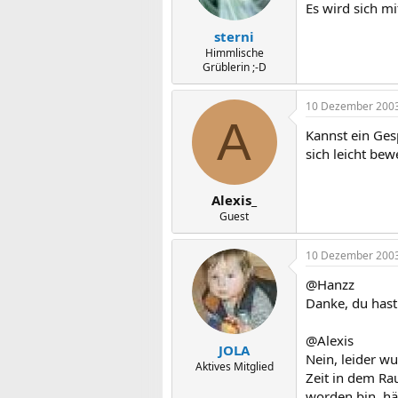
Es wird sich mi
sterni
Himmlische
Grüblerin ;-D
10 Dezember 200
A
Kannst ein Ges
sich leicht bew
Alexis_
Guest
10 Dezember 200
@Hanzz
Danke, du hast
@Alexis
JOLA
Nein, leider w
Aktives Mitglied
Zeit in dem Ra
worden bin, hä