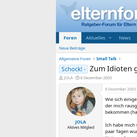
Foren
Aktuelles
News
Neue Beiträge
Allgemeine Foren
Small Talk
Zum Idioten
Schock! -
E
E
JOLA
6 Dezember 2003
r
r
s
s
6 Dezember 2003
t
t
Wie sich einig
e
e
l
l
der mich rausg
l
l
bekommen (hand
e
t
JOLA
r
a
Ich habe mich 
m
Aktives Mitglied
paar Tagen wur