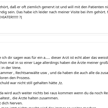
hört, daß er oft ziemlich genervt ist und will mit den Patienten n
ndig sein. Das habe ich leider nach meiner Visite bei ihm gehört.
IATER!!!!!! ?(
ich dir sagen was für ein a..... dieser Arzt ist echt aber das weisst
chon mal in so einer Lage allerdings haben die Ärzte meiner groß
t in der Vene.
kammer , Rechtsanwälte usw , und da haben die auch alle da zu
rloren den Prozess.
chuld war nicht still gehalten hätte ,tz.
da wird auch weiter nichts bei raus kommen wenn du da noch Re
altest , die Ärzte halten zusammen.
t dich Nerven.