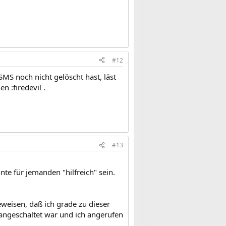
#12
S noch nicht gelöscht hast, läst
n :firedevil .
#13
te für jemanden "hilfreich" sein.
eweisen, daß ich grade zu dieser
 angeschaltet war und ich angerufen