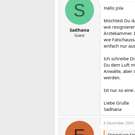
S
Hallo Jola
Möchtest Du da
wie resigniere
Sadhana
Ärztekammer. I
Guest
wie Falschauss
einfach nur au
Ich schreibe D
Du dem Luft ma
Anwälte, aber 
werden.
Ist nur so ein
Liebe Grüße
Sadhana
6 Dezember 2003
Original von S