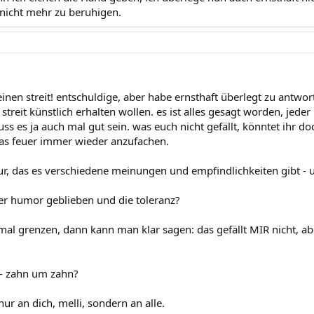
 nicht mehr zu beruhigen.
einen streit! entschuldige, aber habe ernsthaft überlegt zu antwo
 streit künstlich erhalten wollen. es ist alles gesagt worden, jed
 es ja auch mal gut sein. was euch nicht gefällt, könntet ihr doc
 das feuer immer wieder anzufachen.
ur, das es verschiedene meinungen und empfindlichkeiten gibt - u
er humor geblieben und die toleranz?
mal grenzen, dann kann man klar sagen: das gefällt MIR nicht, abe
- zahn um zahn?
nur an dich, melli, sondern an alle.