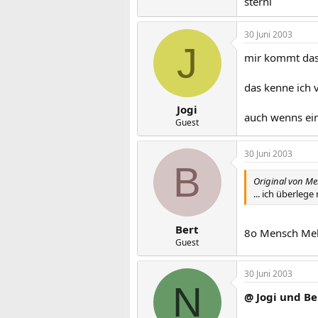
sterni
30 Juni 2003
J
mir kommt das 
das kenne ich v
Jogi
auch wenns eini
Guest
30 Juni 2003
B
Original von Mel
... ich überleg
Bert
8o Mensch Melli
Guest
30 Juni 2003
N
@ Jogi und Be