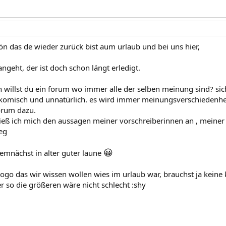
ön das de wieder zurück bist aum urlaub und bei uns hier,
angeht, der ist doch schon längt erledigt.
h willst du ein forum wo immer alle der selben meinung sind? sic
 komisch und unnatürlich. es wird immer meinungsverschiedenh
orum dazu.
ieß ich mich den aussagen meiner vorschreiberinnen an , meiner 
leg
😀
demnächst in alter guter laune
logo das wir wissen wollen wies im urlaub war, brauchst ja keine k
r so die größeren wäre nicht schlecht :shy