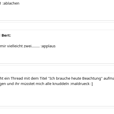
1 :ablachen
 Bert:
mir vielleicht zwei........ :applaus
ht ein Thread mit dem Titel "Ich brauche heute Beachtung" aufm
agen und ihr müsstet mich alle knuddeln :maldrueck :]