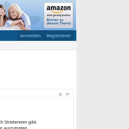
Anmelden
Registrieren
#1
 Streitereien gibt.
r auszutreten.