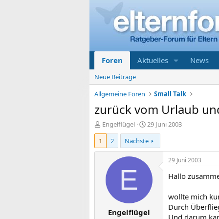
Foren
Aktuelles
News
Neue Beiträge
Allgemeine Foren
Small Talk
zurück vom Urlaub und
E
E
Engelflügel
29 Juni 2003
r
r
1
2
Nächste
s
s
t
t
e
e
29 Juni 2003
l
l
E
Hallo zusamme
l
l
e
t
r
a
wollte mich ku
m
Durch Überflieg
Engelflügel
Und darum kann