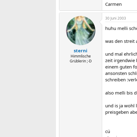
Carmen
30 Juni 2003
huhu melli sch
was den streit 
sterni
und mal ehrlic
Himmlische
zeit irgendwie
Grüblerin ;-D
einem guten f
ansonsten schl
schreiben :ver
also melli bis 
und is ja wohl 
preisgeben abe
cü