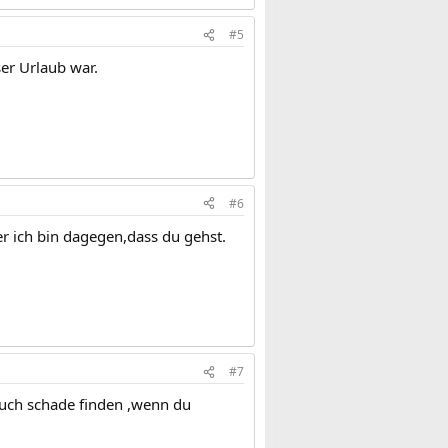
#5
er Urlaub war.
#6
ber ich bin dagegen,dass du gehst.
#7
auch schade finden ,wenn du