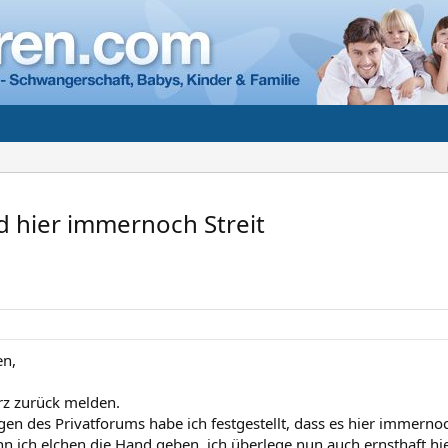
 hier immernoch Streit
n,
rz zurück melden.
en des Privatforums habe ich festgestellt, dass es hier immernoch
 ich elchen die Hand geben, ich überlege nun auch ernsthaft hie