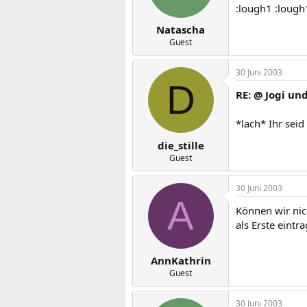
:lough1 :lough
Natascha
Guest
30 Juni 2003
D
RE: @ Jogi und
*lach* Ihr seid 
die_stille
Guest
30 Juni 2003
A
Können wir nic
als Erste eintr
AnnKathrin
Guest
30 Juni 2003