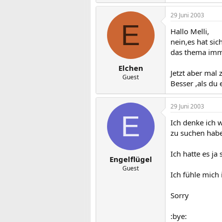
29 Juni 2003
E
Hallo Melli,
nein,es hat sic
das thema imme
Elchen
Jetzt aber mal
Guest
Besser ,als du 
29 Juni 2003
E
Ich denke ich w
zu suchen habe
Ich hatte es j
Engelflügel
Guest
Ich fühle mich
Sorry
:bye: