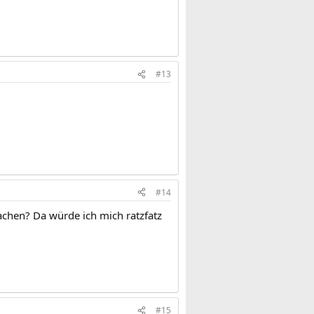
#13
#14
achen? Da würde ich mich ratzfatz
#15