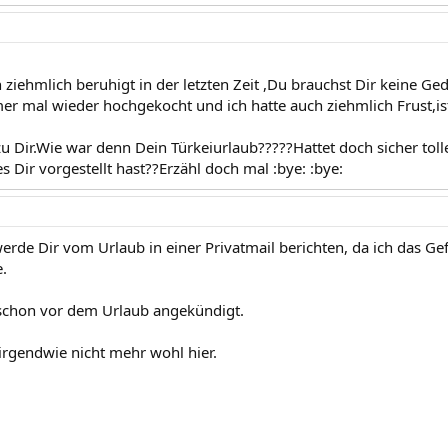
h ziehmlich beruhigt in der letzten Zeit ,Du brauchst Dir keine G
r mal wieder hochgekocht und ich hatte auch ziehmlich Frust,ist 
 zu Dir.Wie war denn Dein Türkeiurlaub?????Hattet doch sicher tol
es Dir vorgestellt hast??Erzähl doch mal :bye: :bye:
erde Dir vom Urlaub in einer Privatmail berichten, da ich das Gef
.
a schon vor dem Urlaub angekündigt.
 irgendwie nicht mehr wohl hier.