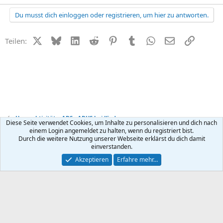
Du musst dich einloggen oder registrieren, um hier zu antworten.
X (Twitter)
Bluesky
LinkedIn
Reddit
Pinterest
Tumblr
WhatsApp
E-Mail
Link
Teilen:
Hyperaktivität + ADS - ADHS bei Kindern
Diese Seite verwendet Cookies, um Inhalte zu personalisieren und dich nach
einem Login angemeldet zu halten, wenn du registriert bist.
Durch die weitere Nutzung unserer Webseite erklärst du dich damit
Kontakt
Nutzungsbedingungen
Datenschutz
Hilfe
R
einverstanden.
S
S
®
Community platform by XenForo
© 2010-2026 XenForo Ltd.
Akzeptieren
Erfahre mehr…