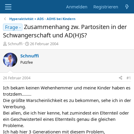
Anmelden
Registrieren
Hyperaktivität + ADS - ADHS bei Kindern
Zusammenhang zw. Partositen in der
Frage -
Schwangerschaft und AD(H)S?
E
E
Schnuffi
26 Februar 2004
r
r
s
s
Schnuffi
t
t
Putzfee
e
e
l
l
l
l
26 Februar 2004
#1
e
t
r
a
Ich bekam keinen Wehenhemmer und meine Kinder haben es
m
trotzdem........
Die größte Warscheinlichkeit es zu bekommen, sehe ich in der
Vererbung.
Bei allen, die ich hier kenne, hat zumindest ein Elternteil oder
ein Geschwisterteil eines Elternteils genau die gleichen
Probleme.
Ich hab hier 3 Generationen mit diesem Problem,