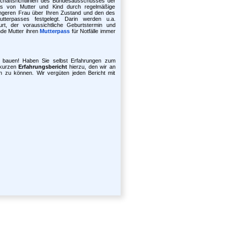
chaftsrichtlinien des Bundesausschusses der
s von Mutter und Kind durch regelmäßige
ngeren Frau über Ihren Zustand und den des
utterpasses festgelegt. Darin werden u.a.
t, der voraussichtliche Geburtstermin und
nde Mutter ihren
Mutterpass
für Notfälle immer
u bauen! Haben Sie selbst Erfahrungen zum
 kurzen
Erfahrungsbericht
hierzu, den wir an
en zu können. Wir vergüten jeden Bericht mit