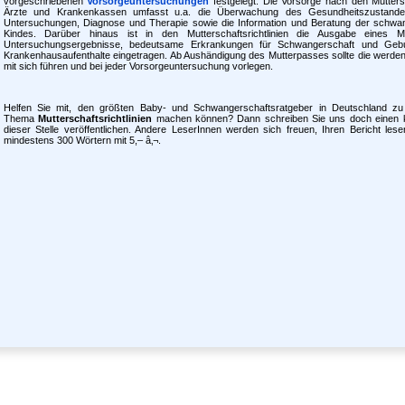
vorgeschriebenen
Vorsorgeuntersuchungen
festgelegt. Die Vorsorge nach den Mutters
Ärzte und Krankenkassen umfasst u.a. die Überwachung des Gesundheitszustande
Untersuchungen, Diagnose und Therapie sowie die Information und Beratung der schwa
Kindes. Darüber hinaus ist in den Mutterschaftsrichtlinien die Ausgabe eines M
Untersuchungsergebnisse, bedeutsame Erkrankungen für Schwangerschaft und Gebur
Krankenhausaufenthalte eingetragen. Ab Aushändigung des Mutterpasses sollte die werde
mit sich führen und bei jeder Vorsorgeuntersuchung vorlegen.
Helfen Sie mit, den größten Baby- und Schwangerschaftsratgeber in Deutschland z
Thema
Mutterschaftsrichtlinien
machen können? Dann schreiben Sie uns doch einen
dieser Stelle veröffentlichen. Andere LeserInnen werden sich freuen, Ihren Bericht les
mindestens 300 Wörtern mit 5,– â‚¬.