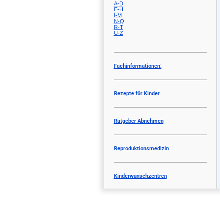
A-D
E-H
I-M
N-Q
R-T
U-Z
Fachinformationen:
Rezepte für Kinder
Ratgeber Abnehmen
Reproduktionsmedizin
Kinderwunschzentren