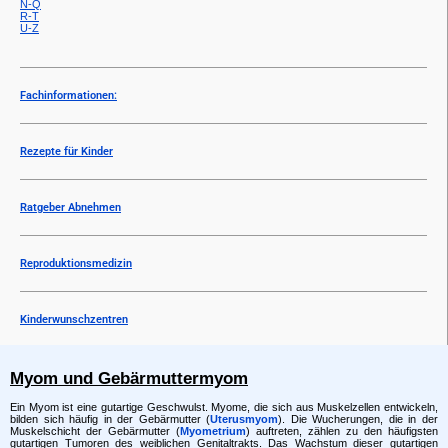
N-Q
R-T
U-Z
Fachinformationen:
Rezepte für Kinder
Ratgeber Abnehmen
Reproduktionsmedizin
Kinderwunschzentren
Myom und Gebärmuttermyom
Ein Myom ist eine gutartige Geschwulst. Myome, die sich aus Muskelzellen entwickeln,
bilden sich häufig in der Gebärmutter (
Uterusmyom
). Die Wucherungen, die in der
Muskelschicht der Gebärmutter (
Myometrium
) auftreten, zählen zu den häufigsten
gutartigen Tumoren des weiblichen Genitaltrakts. Das Wachstum dieser gutartigen