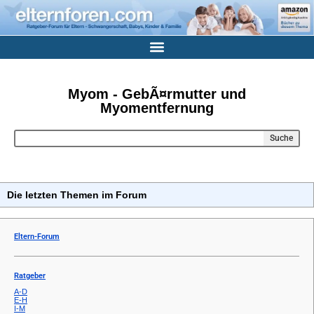
Myom - GebÃ¤rmutter und
Myomentfernung
Suche
Die letzten Themen im Forum
Eltern-Forum
Ratgeber
A-D
E-H
I-M