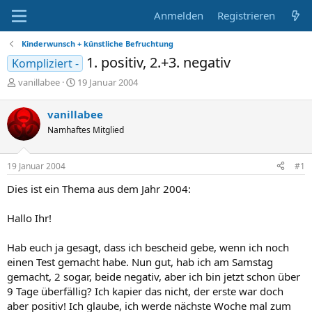
Anmelden
Registrieren
Kinderwunsch + künstliche Befruchtung
1. positiv, 2.+3. negativ
Kompliziert -
E
E
vanillabee
19 Januar 2004
r
r
s
s
vanillabee
t
t
Namhaftes Mitglied
e
e
l
l
l
l
19 Januar 2004
#1
e
t
r
a
Dies ist ein Thema aus dem Jahr 2004:
m
Hallo Ihr!
Hab euch ja gesagt, dass ich bescheid gebe, wenn ich noch
einen Test gemacht habe. Nun gut, hab ich am Samstag
gemacht, 2 sogar, beide negativ, aber ich bin jetzt schon über
9 Tage überfällig? Ich kapier das nicht, der erste war doch
aber positiv! Ich glaube, ich werde nächste Woche mal zum