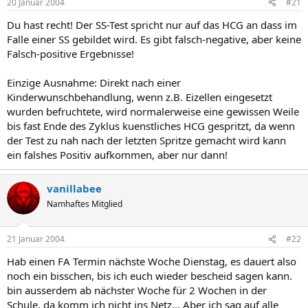
20 Januar 2004
#21
Du hast recht! Der SS-Test spricht nur auf das HCG an dass im
Falle einer SS gebildet wird. Es gibt falsch-negative, aber keine
Falsch-positive Ergebnisse!
Einzige Ausnahme: Direkt nach einer
Kinderwunschbehandlung, wenn z.B. Eizellen eingesetzt
wurden befruchtete, wird normalerweise eine gewissen Weile
bis fast Ende des Zyklus kuenstliches HCG gespritzt, da wenn
der Test zu nah nach der letzten Spritze gemacht wird kann
ein falshes Positiv aufkommen, aber nur dann!
vanillabee
Namhaftes Mitglied
21 Januar 2004
#22
Hab einen FA Termin nächste Woche Dienstag, es dauert also
noch ein bisschen, bis ich euch wieder bescheid sagen kann.
bin ausserdem ab nächster Woche für 2 Wochen in der
Schule, da komm ich nicht ins Netz... Aber ich sag auf alle