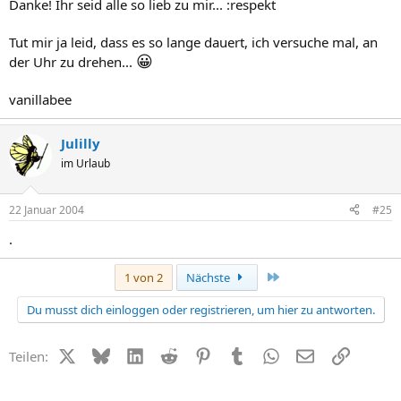
Danke! Ihr seid alle so lieb zu mir... :respekt
Tut mir ja leid, dass es so lange dauert, ich versuche mal, an
😀
der Uhr zu drehen...
vanillabee
Julilly
im Urlaub
22 Januar 2004
#25
.
Letzte
1 von 2
Nächste
Du musst dich einloggen oder registrieren, um hier zu antworten.
X (Twitter)
Bluesky
LinkedIn
Reddit
Pinterest
Tumblr
WhatsApp
E-Mail
Link
Teilen: