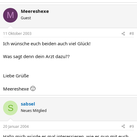
Meereshexe
M
Guest
11 Oktober 2003
#8
Ich wünsche euch beiden auch viel Glück!
Was sagt denn dein Arzt dazu??
Liebe Grüße
🙂
Meereshexe
sabsel
S
Neues Mitglied
20 Januar 2004
#9
Hallo mich würde es mal interessieren, wie es nun mit euch