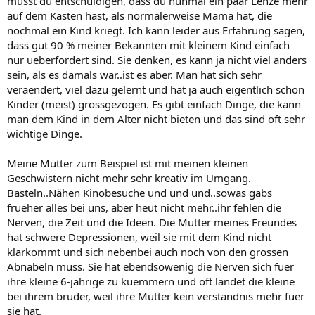
musst du entschuldigen, dass du nunmal ein paar Lenze mehr
auf dem Kasten hast, als normalerweise Mama hat, die
nochmal ein Kind kriegt. Ich kann leider aus Erfahrung sagen,
dass gut 90 % meiner Bekannten mit kleinem Kind einfach
nur ueberfordert sind. Sie denken, es kann ja nicht viel anders
sein, als es damals war..ist es aber. Man hat sich sehr
veraendert, viel dazu gelernt und hat ja auch eigentlich schon
Kinder (meist) grossgezogen. Es gibt einfach Dinge, die kann
man dem Kind in dem Alter nicht bieten und das sind oft sehr
wichtige Dinge.
Meine Mutter zum Beispiel ist mit meinen kleinen
Geschwistern nicht mehr sehr kreativ im Umgang.
Basteln..Nähen Kinobesuche und und und..sowas gabs
frueher alles bei uns, aber heut nicht mehr..ihr fehlen die
Nerven, die Zeit und die Ideen. Die Mutter meines Freundes
hat schwere Depressionen, weil sie mit dem Kind nicht
klarkommt und sich nebenbei auch noch von den grossen
Abnabeln muss. Sie hat ebendsowenig die Nerven sich fuer
ihre kleine 6-jährige zu kuemmern und oft landet die kleine
bei ihrem bruder, weil ihre Mutter kein verständnis mehr fuer
sie hat.