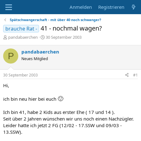
Anmelden
Registrieren
Spätschwangerschaft - mit über 40 noch schwanger?
41 - nochmal wagen?
brauche Rat -
E
E
pandabaerchen
30 September 2003
r
r
s
s
pandabaerchen
P
t
t
Neues Mitglied
e
e
l
l
l
l
30 September 2003
#1
e
t
r
a
Hi,
m
🙂
ich bin neu hier bei euch
Ich bin 41, habe 2 Kids aus erster Ehe ( 17 und 14 ).
Seit über 2 Jahren wünschen wir uns noch einen Nachzügler.
Leider hatte ich jetzt 2 FG (12/02 - 17.SSW und 09/03 -
13.SSW).