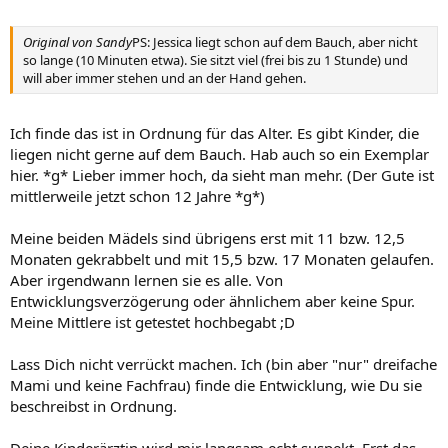
Original von Sandy
PS: Jessica liegt schon auf dem Bauch, aber nicht
so lange (10 Minuten etwa). Sie sitzt viel (frei bis zu 1 Stunde) und
will aber immer stehen und an der Hand gehen.
Ich finde das ist in Ordnung für das Alter. Es gibt Kinder, die
liegen nicht gerne auf dem Bauch. Hab auch so ein Exemplar
hier. *g* Lieber immer hoch, da sieht man mehr. (Der Gute ist
mittlerweile jetzt schon 12 Jahre *g*)
Meine beiden Mädels sind übrigens erst mit 11 bzw. 12,5
Monaten gekrabbelt und mit 15,5 bzw. 17 Monaten gelaufen.
Aber irgendwann lernen sie es alle. Von
Entwicklungsverzögerung oder ähnlichem aber keine Spur.
Meine Mittlere ist getestet hochbegabt ;D
Lass Dich nicht verrückt machen. Ich (bin aber "nur" dreifache
Mami und keine Fachfrau) finde die Entwicklung, wie Du sie
beschreibst in Ordnung.
Deine Kinderärztin wird mir langsam echt suspekt. Erst das