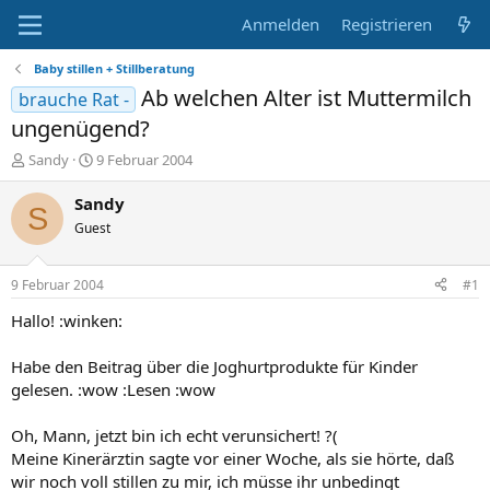
Anmelden
Registrieren
Baby stillen + Stillberatung
Ab welchen Alter ist Muttermilch
brauche Rat -
ungenügend?
E
E
Sandy
9 Februar 2004
r
r
s
s
Sandy
S
t
t
Guest
e
e
l
l
l
l
9 Februar 2004
#1
e
t
r
a
Hallo! :winken:
m
Habe den Beitrag über die Joghurtprodukte für Kinder
gelesen. :wow :Lesen :wow
Oh, Mann, jetzt bin ich echt verunsichert! ?(
Meine Kinerärztin sagte vor einer Woche, als sie hörte, daß
wir noch voll stillen zu mir, ich müsse ihr unbedingt