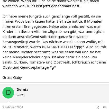
sie wollen. Wenn ihr Euch beide damit wohler fühlt, mach
weiter so wie Du es bist jetzt gehandhabt hast.
Ich habe meine Jüngste auch ganz lange voll gestillt, da sie
immer Probs beim kauen hatte. Sie hatte mit ca. 8 Monaten
ihren ersten Brei gegessen. Kekse oder ähnliches, was man
Kindern in diesem Alter im allgemeinen gibt, war unmöglich,
da dann anschließend sofort der ganze Brei wieder
herausgewürgt wurde. Das nächste was SIE dann wollte, mit
ca. 10 Monaten, waren BRATKARTOFFELN *ggg*. Also bei mir
hat meine Tochter bestimmt, was sie essen will und sie hat
keine Mangelerscheinungen. Ist aber dafür ein absoluter
Salat-, Gurken-, Tomaten- und Obstfreak. Ich brauch echt eine
Obst- und Gemüseplantage *g*
Gruss Gaby
Demia
D
Guest
9 Februar 2004
#4