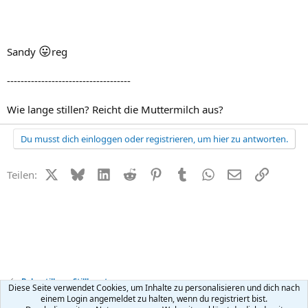
😛
Sandy
reg
------------------------------------
Wie lange stillen? Reicht die Muttermilch aus?
Du musst dich einloggen oder registrieren, um hier zu antworten.
X (Twitter)
Bluesky
LinkedIn
Reddit
Pinterest
Tumblr
WhatsApp
E-Mail
Link
Teilen:
Baby stillen + Stillberatung
Diese Seite verwendet Cookies, um Inhalte zu personalisieren und dich nach
einem Login angemeldet zu halten, wenn du registriert bist.