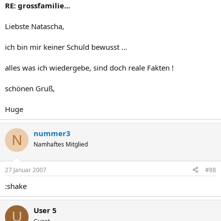
RE: grossfamilie...
Liebste Natascha,
ich bin mir keiner Schuld bewusst ...
alles was ich wiedergebe, sind doch reale Fakten !
schönen Gruß,
Huge
nummer3
N
Namhaftes Mitglied
27 Januar 2007
#88
:shake
User 5
U