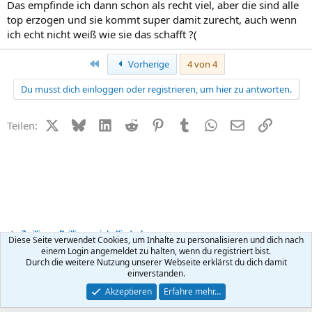
Das empfinde ich dann schon als recht viel, aber die sind alle
top erzogen und sie kommt super damit zurecht, auch wenn
ich echt nicht weiß wie sie das schafft ?(
Erste
Vorherige
4 von 4
Du musst dich einloggen oder registrieren, um hier zu antworten.
X (Twitter)
Bluesky
LinkedIn
Reddit
Pinterest
Tumblr
WhatsApp
E-Mail
Link
Teilen:
Zwillinge, Drillinge, viele Kinder!
Diese Seite verwendet Cookies, um Inhalte zu personalisieren und dich nach
einem Login angemeldet zu halten, wenn du registriert bist.
Durch die weitere Nutzung unserer Webseite erklärst du dich damit
Kontakt
Nutzungsbedingungen
Datenschutz
Hilfe
R
einverstanden.
S
S
®
Community platform by XenForo
© 2010-2026 XenForo Ltd.
Akzeptieren
Erfahre mehr…