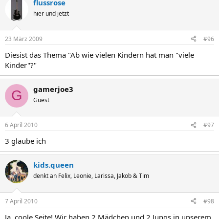
flussrose
hier und jetzt
23 März 2009
#96
Diesist das Thema "Ab wie vielen Kindern hat man "viele
Kinder"?"
gamerjoe3
G
Guest
6 April 2010
#97
3 glaube ich
kids.queen
denkt an Felix, Leonie, Larissa, Jakob & Tim
7 April 2010
#98
Ja, coole Seite! Wir haben 2 Mädchen und 2 Jungs in unserem