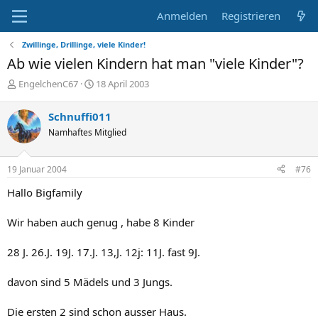
Anmelden
Registrieren
Zwillinge, Drillinge, viele Kinder!
Ab wie vielen Kindern hat man "viele Kinder"?
E
E
EngelchenC67
18 April 2003
r
r
s
s
Schnuffi011
t
t
Namhaftes Mitglied
e
e
l
l
l
l
19 Januar 2004
#76
e
t
r
a
Hallo Bigfamily
m
Wir haben auch genug , habe 8 Kinder
28 J. 26.J. 19J. 17.J. 13,J. 12j: 11J. fast 9J.
davon sind 5 Mädels und 3 Jungs.
Die ersten 2 sind schon ausser Haus.