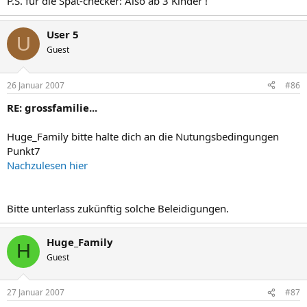
P.S. für die Spät-checker: Also ab 3 Kinder !
User 5
U
Guest
26 Januar 2007
#86
RE: grossfamilie...
Huge_Family bitte halte dich an die Nutungsbedingungen
Punkt7
Nachzulesen hier
Bitte unterlass zukünftig solche Beleidigungen.
Huge_Family
H
Guest
27 Januar 2007
#87