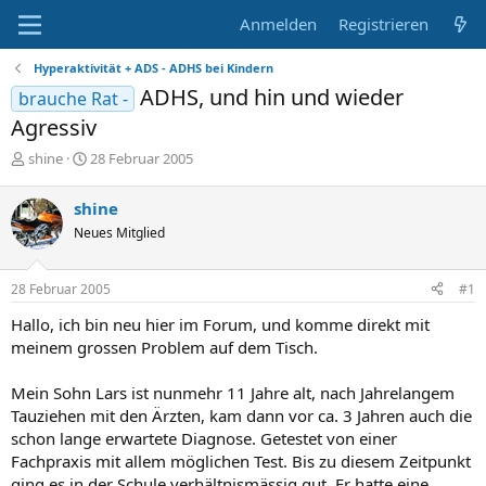
Anmelden
Registrieren
Hyperaktivität + ADS - ADHS bei Kindern
ADHS, und hin und wieder
brauche Rat -
Agressiv
E
E
shine
28 Februar 2005
r
r
s
s
shine
t
t
Neues Mitglied
e
e
l
l
l
l
28 Februar 2005
#1
e
t
r
a
Hallo, ich bin neu hier im Forum, und komme direkt mit
m
meinem grossen Problem auf dem Tisch.
Mein Sohn Lars ist nunmehr 11 Jahre alt, nach Jahrelangem
Tauziehen mit den Ärzten, kam dann vor ca. 3 Jahren auch die
schon lange erwartete Diagnose. Getestet von einer
Fachpraxis mit allem möglichen Test. Bis zu diesem Zeitpunkt
ging es in der Schule verhältnismässig gut. Er hatte eine