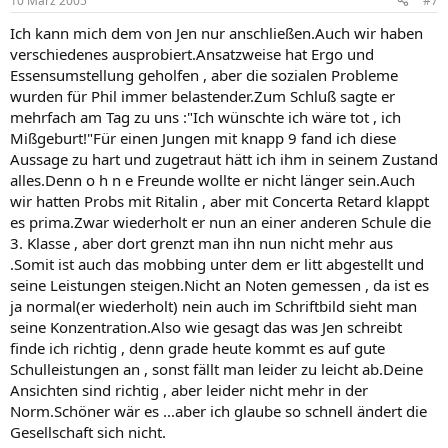
10 März 2005
#7
Ich kann mich dem von Jen nur anschließen.Auch wir haben
verschiedenes ausprobiert.Ansatzweise hat Ergo und
Essensumstellung geholfen , aber die sozialen Probleme
wurden für Phil immer belastender.Zum Schluß sagte er
mehrfach am Tag zu uns :"Ich wünschte ich wäre tot , ich
Mißgeburt!"Für einen Jungen mit knapp 9 fand ich diese
Aussage zu hart und zugetraut hätt ich ihm in seinem Zustand
alles.Denn o h n e Freunde wollte er nicht länger sein.Auch
wir hatten Probs mit Ritalin , aber mit Concerta Retard klappt
es prima.Zwar wiederholt er nun an einer anderen Schule die
3. Klasse , aber dort grenzt man ihn nun nicht mehr aus
.Somit ist auch das mobbing unter dem er litt abgestellt und
seine Leistungen steigen.Nicht an Noten gemessen , da ist es
ja normal(er wiederholt) nein auch im Schriftbild sieht man
seine Konzentration.Also wie gesagt das was Jen schreibt
finde ich richtig , denn grade heute kommt es auf gute
Schulleistungen an , sonst fällt man leider zu leicht ab.Deine
Ansichten sind richtig , aber leider nicht mehr in der
Norm.Schöner wär es ...aber ich glaube so schnell ändert die
Gesellschaft sich nicht.