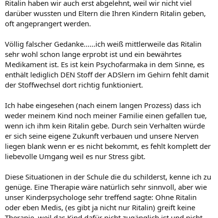
Ritalin haben wir auch erst abgelehnt, weil wir nicht viel
darüber wussten und Eltern die Ihren Kindern Ritalin geben,
oft angeprangert werden.
Völlig falscher Gedanke......ich weiß mittlerweile das Ritalin
sehr wohl schon lange erprobt ist und ein bewährtes
Medikament ist. Es ist kein Psychofarmaka in dem Sinne, es
enthält lediglich DEN Stoff der ADSlern im Gehirn fehlt damit
der Stoffwechsel dort richtig funktioniert.
Ich habe eingesehen (nach einem langen Prozess) dass ich
weder meinem Kind noch meiner Familie einen gefallen tue,
wenn ich ihm kein Ritalin gebe. Durch sein Verhalten würde
er sich seine eigene Zukunft verbauen und unsere Nerven
liegen blank wenn er es nicht bekommt, es fehlt komplett der
liebevolle Umgang weil es nur Stress gibt.
Diese Situationen in der Schule die du schilderst, kenne ich zu
genüge. Eine Therapie wäre natürlich sehr sinnvoll, aber wie
unser Kinderpsychologe sehr treffend sagte: Ohne Ritalin
oder eben Medis, (es gibt ja nicht nur Ritalin) greift keine
Therapie, weil das Kind dafür nicht zugänglich ist und nicht