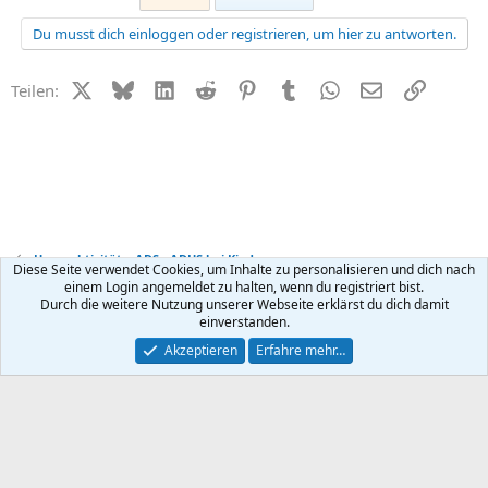
Du musst dich einloggen oder registrieren, um hier zu antworten.
X (Twitter)
Bluesky
LinkedIn
Reddit
Pinterest
Tumblr
WhatsApp
E-Mail
Link
Teilen:
Hyperaktivität + ADS - ADHS bei Kindern
Diese Seite verwendet Cookies, um Inhalte zu personalisieren und dich nach
einem Login angemeldet zu halten, wenn du registriert bist.
Durch die weitere Nutzung unserer Webseite erklärst du dich damit
Kontakt
Nutzungsbedingungen
Datenschutz
Hilfe
R
einverstanden.
S
S
®
Community platform by XenForo
© 2010-2026 XenForo Ltd.
Akzeptieren
Erfahre mehr…