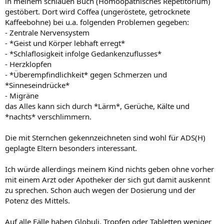
in meinem schlauen Buch (Homöopathisches Repetitorium)
gestöbert. Dort wird Coffea (ungeröstete, getrocknete
Kaffeebohne) bei u.a. folgenden Problemen gegeben:
- Zentrale Nervensystem
- *Geist und Körper lebhaft erregt*
- *Schlaflosigkeit infolge Gedankenzuflusses*
- Herzklopfen
- *Überempfindlichkeit* gegen Schmerzen und
*Sinneseindrücke*
- Migräne
das Alles kann sich durch *Lärm*, Gerüche, Kälte und
*nachts* verschlimmern.
Die mit Sternchen gekennzeichneten sind wohl für ADS(H)
geplagte Eltern besonders interessant.
Ich würde allerdings meinem Kind nichts geben ohne vorher
mit einem Arzt oder Apotheker der sich gut damit auskennt
zu sprechen. Schon auch wegen der Dosierung und der
Potenz des Mittels.
Auf alle Fälle haben Globuli, Tropfen oder Tabletten weniger