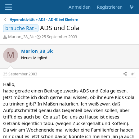
Anmelden
Registrieren
Hyperaktivität + ADS - ADHS bei Kindern
ADS und Cola
brauche Rat -
E
E
Marion_38_3k
25 September 2003
r
r
s
s
Marion_38_3k
M
t
t
Neues Mitglied
e
e
l
l
l
l
25 September 2003
#1
e
t
r
a
Hallo,
m
habe gerade einen Beitrage zwecks ADS und Cola gelesen.
Jetzt möchte ich doch gerne mal wissen, ob ihr eure Kids Cola
zu trinken gibt? In Maßen natürlich. Ich weiß zwar, daß
Aufputschmittel genau das Gegenteil bewirken sollen, aber
trifft dies auch bei Cola zu? Bei uns zu Hause ist dieses
Getränk eigentlich tabu. (wegen Zuckergehalt und Koffein).
Da wir am Wochenende mal wieder eine Familienfeier haben,
mir graut es jetzt schon davor, könnte ich meinem Jan ja auch