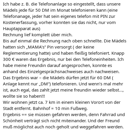
Ich habe z. B. die Telefonanlage so eingestellt, dass unsere
Mädels jede für 50 DM im Monat telefonieren kann (eine
Telefonanage, jeder hat sein eigenes telefon mit PIN zur
Kostenerfassung, vorher konnten sie das nicht, nur vom
Hauptapparat aus)
Rechnung lief komplett über mich.
Bis auf einmal die Rechnung nach oben schnellte. Die Mädels
hatten sich „MAMA’s“ Pin versorgt ( der keine
Reglementierung hatte) und haben fleißig telefoniert. Knapp
300 € waren das Ergebnis, nur bei den Telefoneinheiten. Ich
habe meine Freundin darauf angesprochen, konnte es
anhand des Einzelgesprächsnachweises auch nachweisen.
Das Ergebnis war – die Mädels dürfen jetzt für 60 DM (
Anlage kennt nur „DM“) telefonieren. Und wenn’s mal mehr
ist, auch egal, das zahlt jetzt meine freundin wieder selbst...,
wollte sie so haben!!!
Wir wohnen jetzt ca. 7 km in einem kleinen Vorort von der
Stadt entfernt. Bahnhof = 10 min Fußweg.
Ergebnis == sie müssen gefahren werden, denn Fahrrad und
Schönheit verträgt sich nicht miteinander. Und der Freund
muß möglichst auch noch geholt und weggefahren werden.