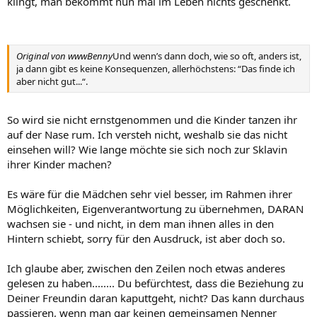
klingt, man bekommt nun mal im Leben nichts geschenkt.
Original von wwwBenny
Und wenn’s dann doch, wie so oft, anders ist,
ja dann gibt es keine Konsequenzen, allerhöchstens: “Das finde ich
aber nicht gut...“.
So wird sie nicht ernstgenommen und die Kinder tanzen ihr
auf der Nase rum. Ich versteh nicht, weshalb sie das nicht
einsehen will? Wie lange möchte sie sich noch zur Sklavin
ihrer Kinder machen?
Es wäre für die Mädchen sehr viel besser, im Rahmen ihrer
Möglichkeiten, Eigenverantwortung zu übernehmen, DARAN
wachsen sie - und nicht, in dem man ihnen alles in den
Hintern schiebt, sorry für den Ausdruck, ist aber doch so.
Ich glaube aber, zwischen den Zeilen noch etwas anderes
gelesen zu haben........ Du befürchtest, dass die Beziehung zu
Deiner Freundin daran kaputtgeht, nicht? Das kann durchaus
passieren, wenn man gar keinen gemeinsamen Nenner