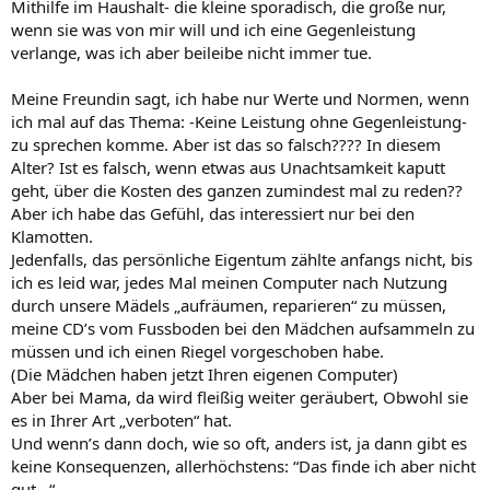
Mithilfe im Haushalt- die kleine sporadisch, die große nur,
wenn sie was von mir will und ich eine Gegenleistung
verlange, was ich aber beileibe nicht immer tue.
Meine Freundin sagt, ich habe nur Werte und Normen, wenn
ich mal auf das Thema: -Keine Leistung ohne Gegenleistung-
zu sprechen komme. Aber ist das so falsch???? In diesem
Alter? Ist es falsch, wenn etwas aus Unachtsamkeit kaputt
geht, über die Kosten des ganzen zumindest mal zu reden??
Aber ich habe das Gefühl, das interessiert nur bei den
Klamotten.
Jedenfalls, das persönliche Eigentum zählte anfangs nicht, bis
ich es leid war, jedes Mal meinen Computer nach Nutzung
durch unsere Mädels „aufräumen, reparieren“ zu müssen,
meine CD’s vom Fussboden bei den Mädchen aufsammeln zu
müssen und ich einen Riegel vorgeschoben habe.
(Die Mädchen haben jetzt Ihren eigenen Computer)
Aber bei Mama, da wird fleißig weiter geräubert, Obwohl sie
es in Ihrer Art „verboten“ hat.
Und wenn’s dann doch, wie so oft, anders ist, ja dann gibt es
keine Konsequenzen, allerhöchstens: “Das finde ich aber nicht
gut...“