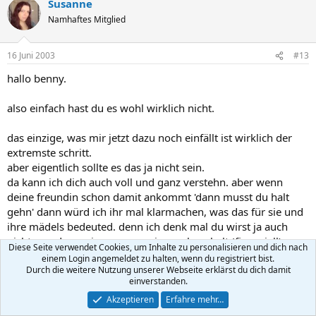
Susanne
Namhaftes Mitglied
16 Juni 2003
#13
hallo benny.
also einfach hast du es wohl wirklich nicht.
das einzige, was mir jetzt dazu noch einfällt ist wirklich der
extremste schritt.
aber eigentlich sollte es das ja nicht sein.
da kann ich dich auch voll und ganz verstehn. aber wenn
deine freundin schon damit ankommt 'dann musst du halt
gehn' dann würd ich ihr mal klarmachen, was das für sie und
ihre mädels bedeuted. denn ich denk mal du wirst ja auch
nicht gerade wenig zum gemeinsam haushalt (finanziell)
Diese Seite verwendet Cookies, um Inhalte zu personalisieren und dich nach
beitragen, oder???
einem Login angemeldet zu halten, wenn du registriert bist.
versuchs halt mal und rechne deiner freundin auf, was sie an
Durch die weitere Nutzung unserer Webseite erklärst du dich damit
einverstanden.
'mehrbelastung' hätte, wenn du wirklich gehn würdest.
denn ein auszug würde zwangsläufig nicht das ende der
Akzeptieren
Erfahre mehr…
beziehung bedeuten. so seh ich das zumindest. ich würd