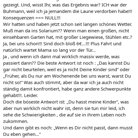
gezeigt. Und, wisst Ihr, was das Ergebnis war? ICH war der
Buhmann, weil ich ja jemandem die Laune verdorben habe!!!
Konsequenzen === NULL!!!
Wir hatten und haben jetzt schon seit langen schönes Wetter.
Muß man da ins Solarium?? Wenn man einen großen, nicht
einsehbaren Garten hat, mit großer Liegewiese, Stühlen etc.?
Ja, bei uns schon!!! Sind doch bloß 6€...!!! Plus Fahrt und
natürlich wartet Mama so lang vor der Tür...
Ja , und wenn ich dann mal wirklich massiv werde, was
passiert dann?? Die beste Antwort ist noch : „Das kannst Du
gar nicht beurteilen, weil es ja nicht Deine Kinder sind“ oder
„Früher, als Du nur am Wochenende bei uns warst, warst Du
nicht so!“ Was auch stimmt, aber da war ich ja auch nicht
ständig damit konfrontiert, habe ganz andere Schwerpunkte
gehabt!!!. Leider.
Doch die böseste Antwort ist: „Du hasst meine Kinder“, was
aber nun wirklich nicht wahr ist, denn sie tun mir leid, ich
sehe die Schwierigkeiten , die auf sie in ihrem Leben noch
zukommen.
Und dann gibt es noch: „Wenn es Dir nicht passt, dann musst
Du eben gehen...“