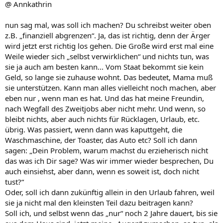
@ Annkathrin
nun sag mal, was soll ich machen? Du schreibst weiter oben
z.B. „finanziell abgrenzen“. Ja, das ist richtig, denn der Ärger
wird jetzt erst richtig los gehen. Die Große wird erst mal eine
Weile wieder sich „selbst verwirklichen“ und nichts tun, was
sie ja auch am besten kann... Vom Staat bekommt sie kein
Geld, so lange sie zuhause wohnt. Das bedeutet, Mama muß
sie unterstützen. Kann man alles vielleicht noch machen, aber
eben nur , wenn man es hat. Und das hat meine Freundin,
nach Wegfall des Zweitjobs aber nicht mehr. Und wenn, so
bleibt nichts, aber auch nichts für Rücklagen, Urlaub, etc.
übrig. Was passiert, wenn dann was kaputtgeht, die
Waschmaschine, der Toaster, das Auto etc? Soll ich dann
sagen: „Dein Problem, warum machst du erzieherisch nicht
das was ich Dir sage? Was wir immer wieder besprechen, Du
auch einsiehst, aber dann, wenn es soweit ist, doch nicht
tust?“
Oder, soll ich dann zukünftig allein in den Urlaub fahren, weil
sie ja nicht mal den kleinsten Teil dazu beitragen kann?
Soll ich, und selbst wenn das „nur“ noch 2 Jahre dauert, bis sie