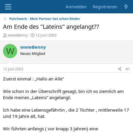
Anmelden
Registrieren
Patchwork - Mein Partner hat schon Kinder
Am Ende des "Lateins" angelangt??
E
E
wwwBenny
12 Juni 2003
r
r
s
s
wwwBenny
W
t
t
Neues Mitglied
e
e
l
l
l
l
12 Juni 2003
#1
e
t
r
a
Zuerst einmal : „Hallo an Alle“
m
Wie schon in der Überschrift gesagt, bin ich so ziemlich am
Ende meines „Lateins“ angelangt.
Ich habe eine Lebensgefährtin , die 2 Töchter , mittlerweile 17
und 19 Jahre alt, hat.
Wir führten anfangs ( vor knapp 3 Jahren) eine