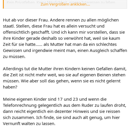
Kein Privatleben, Keine Möglichkeit, eigene Interessen zu leben,
Zum Vergrößern anklicken....
ganz zu schweigen von Hobbys.
Hut ab vor dieser Frau. Andere rennen zu allen möglichen
staatl. Stellen, diese Frau hat es allein versucht und
offensichtlich geschafft. Und ich kann mir vorstellen, dass sie
ihre Kinder gerade deshalb so verwöhnt hat, weil sie kaum
Zeit für sie hatte...... als Mutter hat man da ein schlechtes
Gewissen und irgendwie meint man, einen Ausgleich schaffen
zu müssen.
Allerdings tut die Mutter ihren Kindern keinen Gefallen damit,
die Zeit ist nicht mehr weit, wo sie auf eigenen Beinen stehen
müssen. Wie aber soll das gehen, wenn sie es nicht gelernt
haben?
Meine eigenen Kinder sind 17 und 23 und wenn die
Telefonrechnung gelegentlich aus dem Ruder zu laufen droht,
dann reicht eigentlich ein dezenter Hinweis und sie reissen
sich zusammen. Ich finde, sie sind auch alt genug, um hier
Vernunft walten zu lassen.