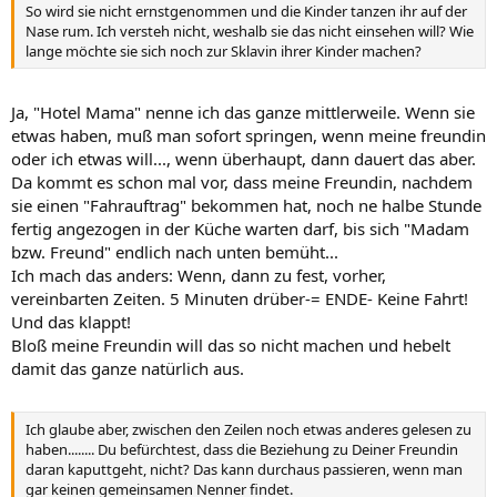
So wird sie nicht ernstgenommen und die Kinder tanzen ihr auf der
Nase rum. Ich versteh nicht, weshalb sie das nicht einsehen will? Wie
lange möchte sie sich noch zur Sklavin ihrer Kinder machen?
Ja, "Hotel Mama" nenne ich das ganze mittlerweile. Wenn sie
etwas haben, muß man sofort springen, wenn meine freundin
oder ich etwas will..., wenn überhaupt, dann dauert das aber.
Da kommt es schon mal vor, dass meine Freundin, nachdem
sie einen "Fahrauftrag" bekommen hat, noch ne halbe Stunde
fertig angezogen in der Küche warten darf, bis sich "Madam
bzw. Freund" endlich nach unten bemüht...
Ich mach das anders: Wenn, dann zu fest, vorher,
vereinbarten Zeiten. 5 Minuten drüber-= ENDE- Keine Fahrt!
Und das klappt!
Bloß meine Freundin will das so nicht machen und hebelt
damit das ganze natürlich aus.
Ich glaube aber, zwischen den Zeilen noch etwas anderes gelesen zu
haben........ Du befürchtest, dass die Beziehung zu Deiner Freundin
daran kaputtgeht, nicht? Das kann durchaus passieren, wenn man
gar keinen gemeinsamen Nenner findet.