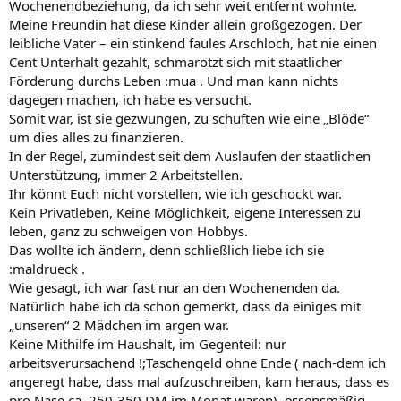
Wochenendbeziehung, da ich sehr weit entfernt wohnte.
Meine Freundin hat diese Kinder allein großgezogen. Der
leibliche Vater – ein stinkend faules Arschloch, hat nie einen
Cent Unterhalt gezahlt, schmarotzt sich mit staatlicher
Förderung durchs Leben :mua . Und man kann nichts
dagegen machen, ich habe es versucht.
Somit war, ist sie gezwungen, zu schuften wie eine „Blöde“
um dies alles zu finanzieren.
In der Regel, zumindest seit dem Auslaufen der staatlichen
Unterstützung, immer 2 Arbeitstellen.
Ihr könnt Euch nicht vorstellen, wie ich geschockt war.
Kein Privatleben, Keine Möglichkeit, eigene Interessen zu
leben, ganz zu schweigen von Hobbys.
Das wollte ich ändern, denn schließlich liebe ich sie
:maldrueck .
Wie gesagt, ich war fast nur an den Wochenenden da.
Natürlich habe ich da schon gemerkt, dass da einiges mit
„unseren“ 2 Mädchen im argen war.
Keine Mithilfe im Haushalt, im Gegenteil: nur
arbeitsverursachend !;Taschengeld ohne Ende ( nach-dem ich
angeregt habe, dass mal aufzuschreiben, kam heraus, dass es
pro Nase ca. 250-350 DM im Monat waren), essensmäßig