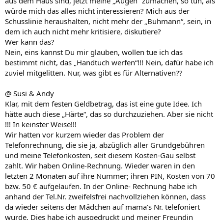
aus dem Haus sind, jetzt meine „Augen“ zumachen, so tun, als
würde mich das alles nicht interessieren? Mich aus der
Schusslinie heraushalten, nicht mehr der „Buhmann“, sein, in
dem ich auch nicht mehr kritisiere, diskutiere?
Wer kann das?
Nein, eins kannst Du mir glauben, wollen tue ich das
bestimmt nicht, das „Handtuch werfen“!!! Nein, dafür habe ich
zuviel mitgelitten. Nur, was gibt es für Alternativen??
@ Susi & Andy
Klar, mit dem festen Geldbetrag, das ist eine gute Idee. Ich
hätte auch diese „Härte“, das so durchzuziehen. Aber sie nicht
!!! In keinster Weise!!!
Wir hatten vor kurzem wieder das Problem der
Telefonrechnung, die sie ja, abzüglich aller Grundgebühren
und meine Telefonkosten, seit diesem Kosten-Gau selbst
zahlt. Wir haben Online-Rechnung. Wieder waren in den
letzten 2 Monaten auf ihre Nummer; ihren PIN, Kosten von 70
bzw. 50 € aufgelaufen. In der Online- Rechnung habe ich
anhand der Tel.Nr. zweifelsfrei nachvollziehen können, dass
da wieder seitens der Mädchen auf mama’s Nr. telefoniert
wurde. Dies habe ich ausgedruckt und meiner Freundin