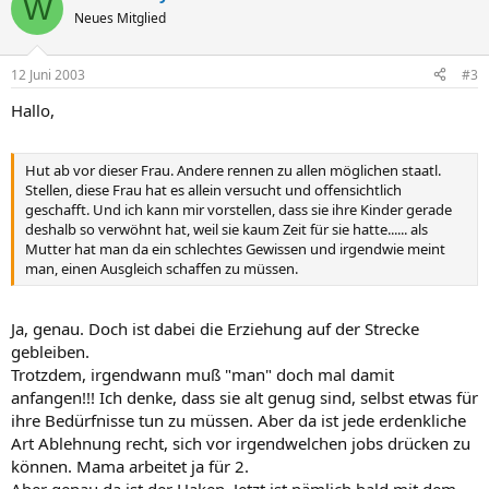
W
Neues Mitglied
12 Juni 2003
#3
Hallo,
Hut ab vor dieser Frau. Andere rennen zu allen möglichen staatl.
Stellen, diese Frau hat es allein versucht und offensichtlich
geschafft. Und ich kann mir vorstellen, dass sie ihre Kinder gerade
deshalb so verwöhnt hat, weil sie kaum Zeit für sie hatte...... als
Mutter hat man da ein schlechtes Gewissen und irgendwie meint
man, einen Ausgleich schaffen zu müssen.
Ja, genau. Doch ist dabei die Erziehung auf der Strecke
gebleiben.
Trotzdem, irgendwann muß "man" doch mal damit
anfangen!!! Ich denke, dass sie alt genug sind, selbst etwas für
ihre Bedürfnisse tun zu müssen. Aber da ist jede erdenkliche
Art Ablehnung recht, sich vor irgendwelchen jobs drücken zu
können. Mama arbeitet ja für 2.
Aber genau da ist der Haken. Jetzt ist nämlich bald mit dem