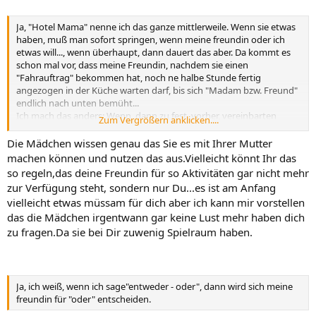
Ja, "Hotel Mama" nenne ich das ganze mittlerweile. Wenn sie etwas
haben, muß man sofort springen, wenn meine freundin oder ich
etwas will..., wenn überhaupt, dann dauert das aber. Da kommt es
schon mal vor, dass meine Freundin, nachdem sie einen
"Fahrauftrag" bekommen hat, noch ne halbe Stunde fertig
angezogen in der Küche warten darf, bis sich "Madam bzw. Freund"
endlich nach unten bemüht...
Ich mach das anders: Wenn, dann zu fest, vorher, vereinbarten
Zum Vergrößern anklicken....
Zeiten. 5 Minuten drüber-= ENDE- Keine Fahrt! Und das klappt!
Bloß meine Freundin will das so nicht machen und hebelt damit das
Die Mädchen wissen genau das Sie es mit Ihrer Mutter
ganze natürlich aus.
machen können und nutzen das aus.Vielleicht könnt Ihr das
so regeln,das deine Freundin für so Aktivitäten gar nicht mehr
zur Verfügung steht, sondern nur Du...es ist am Anfang
vielleicht etwas müssam für dich aber ich kann mir vorstellen
das die Mädchen irgentwann gar keine Lust mehr haben dich
zu fragen.Da sie bei Dir zuwenig Spielraum haben.
Ja, ich weiß, wenn ich sage"entweder - oder", dann wird sich meine
freundin für "oder" entscheiden.