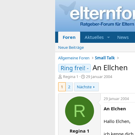
Foren
Aktuelles
News
Neue Beiträge
Allgemeine Foren
Small Talk
An Ellchen
Ring frei! -
E
E
Regina 1
29 Januar 2004
r
r
1
2
Nächste
s
s
t
t
e
e
29 Januar 2004
l
l
R
An Elchen
l
l
e
t
r
a
Hallo Elchen,
m
Regina 1
ich kenne dich