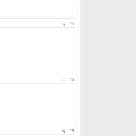
#3
#4
#5