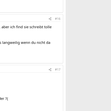
#16
ber ich find sie schreibt tolle
s langweilig wenn du nicht da
#17
er ?(