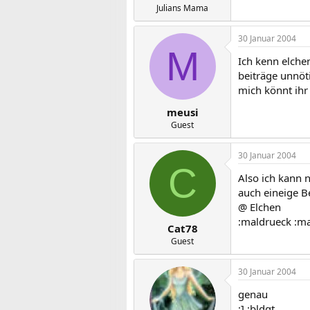
Julians Mama
30 Januar 2004
M
Ich kenn elchen
beiträge unnöt
mich könnt ihr 
meusi
Guest
30 Januar 2004
C
Also ich kann 
auch eineige Be
@ Elchen
:maldrueck :ma
Cat78
Guest
30 Januar 2004
genau
:] :bldgt