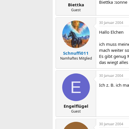
Biettka :sonne
Biettka
Guest
30 Januar 2004
Hallo Elchen
ich muss meine
mach weiter so 
Schnuffi011
Es gibt genug
Namhaftes Mitglied
das wiegt alles
30 Januar 2004
E
Ich z. B. ich m
Engelflügel
Guest
30 Januar 2004