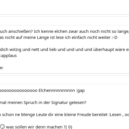
uch anschießen? Ich kenne elchen zwar auch noch nicht so lange, a
 nicht auf meine Länge ist lese ich einfach nicht weiter :-D
d dich witzig und nett und lieb und und und und überhaupt wäre e
 :applaus
e:
lllooooooooooooooo Elchennnnnnnnnn :gap
mal meinen Spruch in der Signatur gelesen?
 schon ne Menge Leute dir eine kleine Freude bereitet :Lesen , od
🙄
was sollen wir denn machen ?( 0)