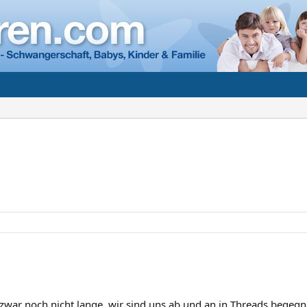
 zwar noch nicht lange, wir sind uns ab und an in Threads begeg