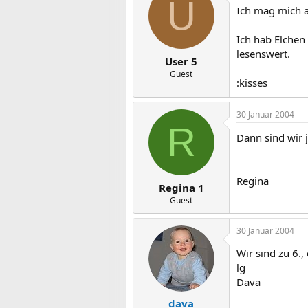
U
Ich mag mich a
Ich hab Elchen
lesenswert.
User 5
Guest
:kisses
30 Januar 2004
R
Dann sind wir 
Regina
Regina 1
Guest
30 Januar 2004
Wir sind zu 6.
lg
Dava
dava