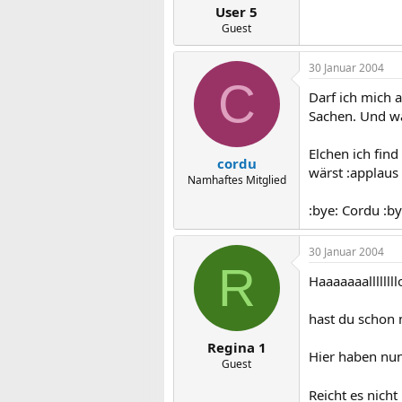
User 5
Guest
30 Januar 2004
C
Darf ich mich a
Sachen. Und was
Elchen ich fin
cordu
wärst :applaus
Namhaftes Mitglied
:bye: Cordu :by
30 Januar 2004
R
Haaaaaaalllll
hast du schon 
Regina 1
Hier haben nun
Guest
Reicht es nicht