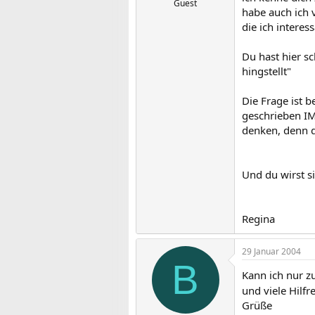
Guest
habe auch ich v
die ich interess
Du hast hier s
hingstellt"
Die Frage ist b
geschrieben IM
denken, denn d
Und du wirst si
Regina
29 Januar 2004
B
Kann ich nur 
und viele Hilfr
Grüße