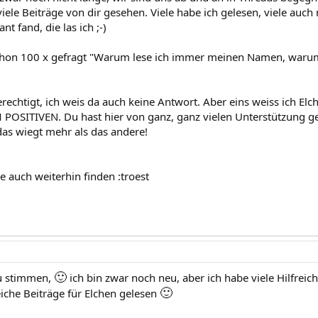
iele Beiträge von dir gesehen. Viele habe ich gelesen, viele auch
ant fand, die las ich ;-)
chon 100 x gefragt "Warum lese ich immer meinen Namen, warum
erechtigt, ich weis da auch keine Antwort. Aber eins weiss ich Elc
 POSITIVEN. Du hast hier von ganz, ganz vielen Unterstützung g
as wiegt mehr als das andere!
e auch weiterhin finden :troest
🙂
zu stimmen,
ich bin zwar noch neu, aber ich habe viele Hilfreic
🙂
eiche Beiträge für Elchen gelesen