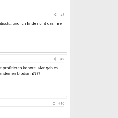
#8
isch...und ich finde nciht das ihre
#9
 profitieren konnte. Klar gab es
rgendeinen blödsinn????
#10