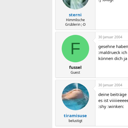
sterni
Himmlische
Grüblerin ;-D
30 Januar 2004
F
gesehne haben w
:maldrueck ich
können dich ja 
fussel
Guest
30 Januar 2004
deine beiträge
es ist viiiiiee
:shy :winken:
tiramisuse
belustigt