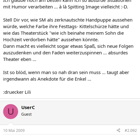
Ich glaube noch am besten kann ich so absurde Situationen
mit Humor verarbeiten ... à là Spitting Image vielleicht :-D.
Stell Dir vor, wie SM als zerknautschte Handpuppe aussehen
würde, welche Farbe ihre Festtags- Kittelschürze hätte und
wie das Theaterstück "wie ich beinahe meinem Sohn die
Hochzeit verdorben hätte" aussehen könnte.
Dann macht es vielleicht sogar etwas Spaß, sich neue Folgen
auszudenken und den Faden weiterzuspinnen ... absurdes
Theater eben ...
Ist so blöd, wenn man so nah dran sein muss ... taugt aber
irgendwann als Anekdote für die Enkel ...
:druecker Lili
UserC
U
Guest
10 Mai 2009
#2.092