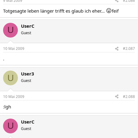
9 Mai 2009
#2.086
😛
Totgesagte leben länger trifft es glaub ich eher...
feif
UserC
U
Guest
10 Mai 2009
#2.087
.
User3
U
Guest
10 Mai 2009
#2.088
:lgh
UserC
U
Guest