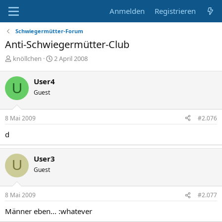
Anmelden
Registrieren
Schwiegermütter-Forum
Anti-Schwiegermütter-Club
E
E
knöllchen
2 April 2008
r
r
s
s
User4
U
t
t
Guest
e
e
l
l
l
l
8 Mai 2009
#2.076
e
t
r
a
d
m
User3
U
Guest
8 Mai 2009
#2.077
Männer eben... :whatever