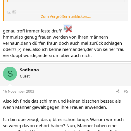
😀
Ja.
Zum Vergrößern anklicken....
Ich finde, manchmal haben sie es einfach nicht besser verdient.
genau :rofl immer feste druff
;-)
hmm,also genug frauen werden von ihren männern
verhaun,dann dürfen fraun doch auch mal zurück schlagen
oder?? ;-) nee..also ich kenne niemanden,der von seiner frau
verkloppt wurde,andersrum aber auch nicht
Sadhana
S
Guest
16 November 2003
#5
Also ich finde das schlimm und keinen bisschen besser, als
wenn Männer gewalt gegen ihre Frauen anwenden.
Ich bin überzeugt, das gibt es schon lange. Warum wir noch
so wenig davon gehört haben? Nun, Männer haben eine