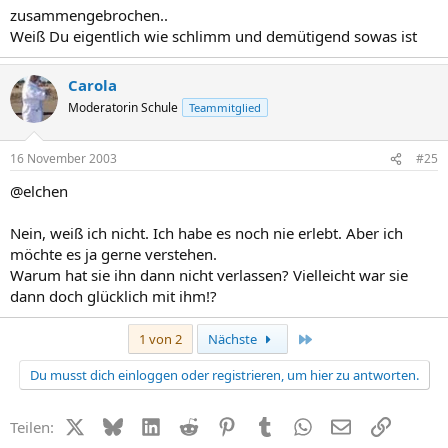
zusammengebrochen..
Weiß Du eigentlich wie schlimm und demütigend sowas ist
Carola
Moderatorin Schule
Teammitglied
16 November 2003
#25
@elchen
Nein, weiß ich nicht. Ich habe es noch nie erlebt. Aber ich
möchte es ja gerne verstehen.
Warum hat sie ihn dann nicht verlassen? Vielleicht war sie
dann doch glücklich mit ihm!?
Letzte
1 von 2
Nächste
Du musst dich einloggen oder registrieren, um hier zu antworten.
X (Twitter)
Bluesky
LinkedIn
Reddit
Pinterest
Tumblr
WhatsApp
E-Mail
Link
Teilen: