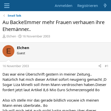
Anmelden
Registrieren
Small Talk
Au Backe!Immer mehr Frauen verhauen ihre
Ehemänner..
E
E
Elchen
16 November 2003
r
r
s
s
Elchen
E
t
t
Guest
e
e
l
l
l
l
16 November 2003
#1
e
t
r
a
Das war eine Überschrift gestern in meiner Zeitung..
m
Natürlich hat mich dieser Artikel sofort neugierig gemacht ;D
Sogar Liza Minelli soll ihren Mann verdroschen haben.Dieser
fordert jetzt laut Artikel 8,6 Mio Euro Schmerzensgeld 8o
Also ich stelle mir das gerade bildlich vor,wie ich meinen
Mann eines überbrate.. 8o
Ich will mich jetzt auch nicht lustig machen über dieses