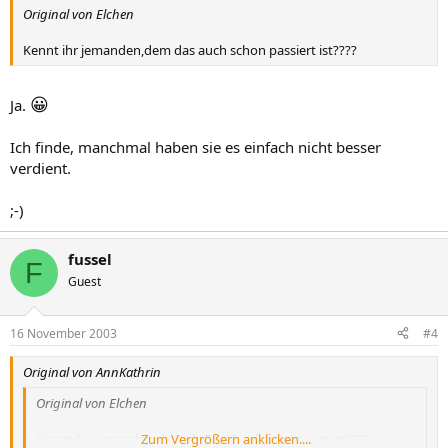
Original von Elchen
Kennt ihr jemanden,dem das auch schon passiert ist????
😀
Ja.
Ich finde, manchmal haben sie es einfach nicht besser
verdient.
;-)
fussel
F
Guest
16 November 2003
#4
Original von AnnKathrin
Original von Elchen
Kennt ihr jemanden,dem das auch schon passiert ist????
Zum Vergrößern anklicken....