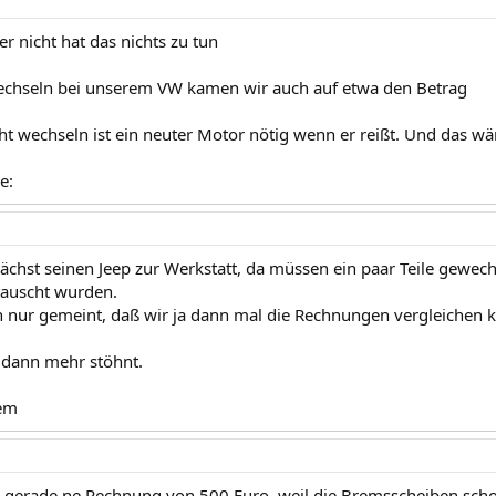
r nicht hat das nichts zu tun
chseln bei unserem VW kamen wir auch auf etwa den Betrag
cht wechseln ist ein neuter Motor nötig wenn er reißt. Und das w
e:
ächst seinen Jeep zur Werkstatt, da müssen ein paar Teile gewec
tauscht wurden.
 nur gemeint, daß wir ja dann mal die Rechnungen vergleichen 
 dann mehr stöhnt.
em
ch gerade ne Rechnung von 500 Euro, weil die Bremsscheiben scho