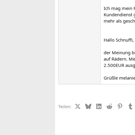
Ich mag mein R
Kundendienst g
mehr als gesch
Hallo Schnuffi,
der Meinung bi
auf Rädern. Me
2.500EUR ausg
Grüßle melani
X (Twitter)
Bluesky
LinkedIn
Reddit
Pinter
Teilen: