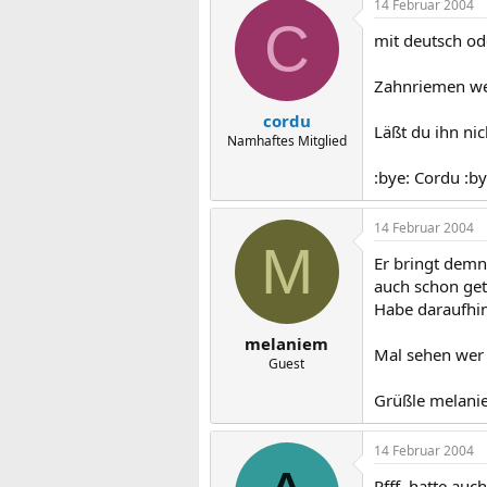
14 Februar 2004
C
mit deutsch ode
Zahnriemen we
cordu
Läßt du ihn ni
Namhaftes Mitglied
:bye: Cordu :by
14 Februar 2004
M
Er bringt demn
auch schon ge
Habe daraufhin
melaniem
Mal sehen wer
Guest
Grüßle melani
14 Februar 2004
Pfff, hatte au