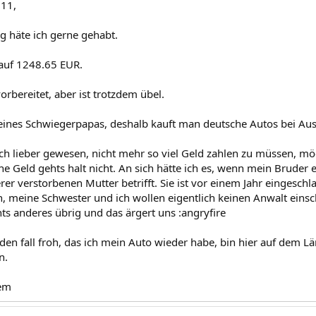
011,
 häte ich gerne gehabt.
rauf 1248.65 EUR.
orbereitet, aber ist trotzdem übel.
es Schwiegerpapas, deshalb kauft man deutsche Autos bei Auslä
ch lieber gewesen, nicht mehr so viel Geld zahlen zu müssen, mö
e Geld gehts halt nicht. An sich hätte ich es, wenn mein Bruder 
r verstorbenen Mutter betrifft. Sie ist vor einem Jahr eingesch
h, meine Schwester und ich wollen eigentlich keinen Anwalt einsch
hts anderes übrig und das ärgert uns :angryfire
eden fall froh, das ich mein Auto wieder habe, bin hier auf dem L
n.
em