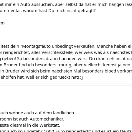
 mit mir ein Auto aussuchen, aber selbst da hat er mich hängen la
 Kommentar, warum hast Du mich nicht gefragt!?
em
ltest dein "Montags"auto unbedingt verkaufen. Manche haben ei
l reingerichtet, alles Verschleissteile, wer weis was als naechstes
g geben! So besonders drann haengen wirst Du drann eh nicht nac
 Bruder find ich besonders traurig, aber vielleicht kennst ja ne
in Bruder wird sich beim naechsten Mal besonders bloed vorko
holfen hat, weil er sich gedrueckt hat! :]
auch wohne auch auf dem ländlichen.
rsohn ist auch Automechaniker.
ste diesmal in die Werkstatt.
Jahr auch so ungefähr 1000 Euro reingesteckt und es ist ein Deu