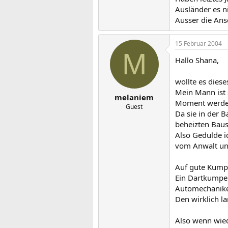
Ausländer es n
Ausser die Ans
15 Februar 2004
M
Hallo Shana,
wollte es dies
Mein Mann ist 
melaniem
Moment werden
Guest
Da sie in der B
beheizten Baus
Also Gedulde i
vom Anwalt uns
Auf gute Kumpe
Ein Dartkumpel
Automechaniker
Den wirklich l
Also wenn wied