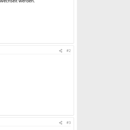
ewechselt werden.
#2
#3