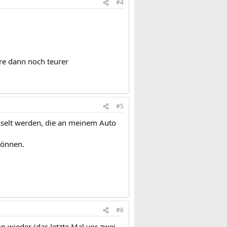
#4
äre dann noch teurer
#5
hselt werden, die an meinem Auto
können.
#6
n wieder (das letzte Mal vor zwei