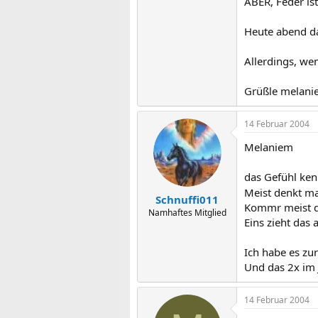
ABER, Feder is
Heute abend da
Allerdings, wen
Grüßle melani
14 Februar 2004
Melaniem
das Gefühl ken
Meist denkt ma
Schnuffi011
Kommr meist 
Namhaftes Mitglied
Eins zieht das 
Ich habe es zu
Und das 2x im 
14 Februar 2004