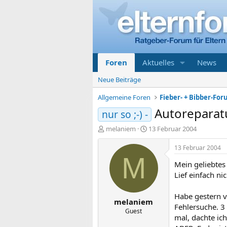
Foren
Aktuelles
News
Neue Beiträge
Allgemeine Foren
Fieber- + Bibber-Fo
Autoreparat
nur so ;-) -
E
E
melaniem
13 Februar 2004
r
r
s
s
13 Februar 2004
t
t
M
Mein geliebtes
e
e
l
l
Lief einfach n
l
l
e
t
Habe gestern vo
melaniem
r
a
Fehlersuche. 3 
m
Guest
mal, dachte ich.