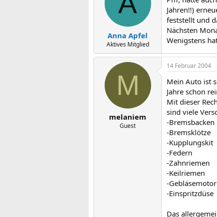
A
Jahren!!) erne
feststellt und
Nächsten Monat
Anna Apfel
Wenigstens hat 
Aktives Mitglied
14 Februar 2004
M
Mein Auto ist 
Jahre schon rei
Mit dieser Rec
sind viele Vers
melaniem
-Bremsbacken
Guest
-Bremsklötze
-Kupplungskit
-Federn
-Zahnriemen
-Keilriemen
-Gebläsemotor
-Einspritzdüse
Das allergemei