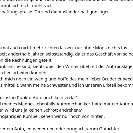
immt sich nicht mehr viel .
chaffungspreise. Da sind die Ausländer halt günstiger.
esmal auch nicht mehr richten lassen, nur ohne Moos nichts los.
seit anderthalb Jahren selbstständig, da er das Geschäft von sei
 die Rechnungen geteilt.
aubranche sind, siehts über den Winter übel mit der Auftragslage 
tellen arbeiten können.
ch mich noch ein wenig und hoffe das mein lieber Bruder entwede
 mitteilt, wann meine Schwester und ich unseren Erbteil beko
l, ist in Punkto Auto auch kein verlaß.
 meines Mannes, ebenfalls Automechaniker, hatte mir ein Auto b
, wird uns ja keinen Schrott andrehen!?
angjährigen Kumpel, sehen wir nur noch von hinten.
er ein Auto, entweder neu oder bring ich´s zum Gutachter.