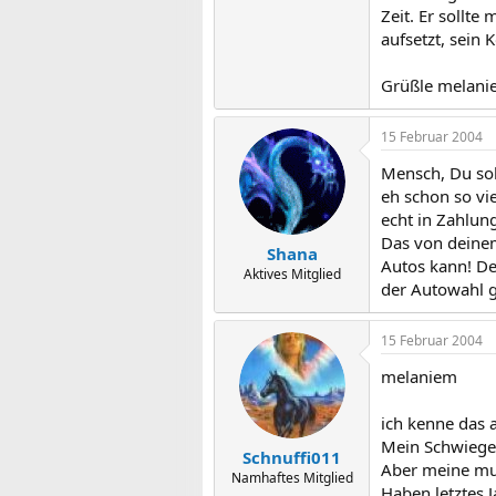
Zeit. Er sollte
aufsetzt, sein
Grüßle melani
15 Februar 2004
Mensch, Du sol
eh schon so vie
echt in Zahlun
Das von deinem
Shana
Autos kann! De
Aktives Mitglied
der Autowahl ge
15 Februar 2004
melaniem
ich kenne das 
Mein Schwiege
Schnuffi011
Aber meine mus
Namhaftes Mitglied
Haben letztes 