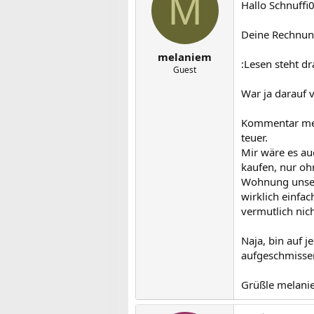
M
Hallo Schnuffi
Deine Rechnung
melaniem
:Lesen steht d
Guest
War ja darauf v
Kommentar mein
teuer.
Mir wäre es au
kaufen, nur ohn
Wohnung unsere
wirklich einfac
vermutlich nic
Naja, bin auf j
aufgeschmisse
Grüßle melani