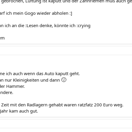
t gebrochen, Lüftung ist kaputt und der Zahnriemen muß auch g
rf ich mein Gogo wieder abholen :]
n ich an die :Lesen denke, könnte ich :crying
em
ne ich auch wenn das Auto kaputt geht.
🙁
n nur Kleinigkeiten und dann
der Hammer.
andere.
r Zeit mit den Radlagern gehabt waren ratzfatz 200 Euro weg.
Jahr kam auch gut.