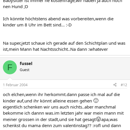
Babysitter ist immer ne kostenfrage,wir haben ja auch noch
nen Hund ;D
Ich könnte höchtstens abend was vorbereiten,wenn die
kinder um 8 Uhr im Bett sind... :-D
Na super,jetzt schaue ich gerade auf den Schichtplan und was
ist,mein Mann hat Nachtsschicht..Na dann :whatever
fussel
F
Guest
1 Februar 2004
#12
och elchen,wenn ihr herkommt.dann passe ich mal auf die
🙂
kinder auf,und ihr könnt alleine essen gehen
eigentlich schenken wir uns auch nichts..aber manchmal
bekomme ich dannn was.im letzten jahr war mein mann mit
😛
meiner grossen in der stadt,und sie hat gesagt
apa,was
schenkst du mama denn zum valentinstag?? :rofl und dann