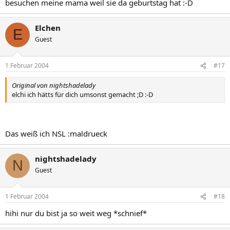
besuchen meine mama weil sie da geburtstag hat :-D
Elchen
E
Guest
1 Februar 2004
#17
Original von nightshadelady
elchi ich hätts für dich umsonst gemacht ;D :-D
Das weiß ich NSL :maldrueck
nightshadelady
N
Guest
1 Februar 2004
#18
hihi nur du bist ja so weit weg *schnief*