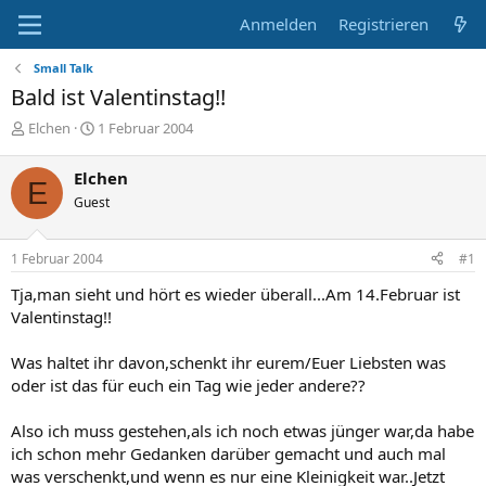
Anmelden
Registrieren
Small Talk
Bald ist Valentinstag!!
E
E
Elchen
1 Februar 2004
r
r
s
s
Elchen
E
t
t
Guest
e
e
l
l
l
l
1 Februar 2004
#1
e
t
r
a
Tja,man sieht und hört es wieder überall...Am 14.Februar ist
m
Valentinstag!!
Was haltet ihr davon,schenkt ihr eurem/Euer Liebsten was
oder ist das für euch ein Tag wie jeder andere??
Also ich muss gestehen,als ich noch etwas jünger war,da habe
ich schon mehr Gedanken darüber gemacht und auch mal
was verschenkt,und wenn es nur eine Kleinigkeit war..Jetzt