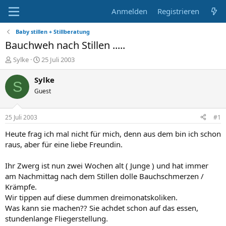
Anmelden
Registrieren
Baby stillen + Stillberatung
Bauchweh nach Stillen .....
E
E
Sylke
25 Juli 2003
r
r
s
s
Sylke
S
t
t
Guest
e
e
l
l
l
l
25 Juli 2003
#1
e
t
r
a
Heute frag ich mal nicht für mich, denn aus dem bin ich schon
m
raus, aber für eine liebe Freundin.
Ihr Zwerg ist nun zwei Wochen alt ( Junge ) und hat immer
am Nachmittag nach dem Stillen dolle Bauchschmerzen /
Krämpfe.
Wir tippen auf diese dummen dreimonatskoliken.
Was kann sie machen?? Sie achdet schon auf das essen,
stundenlange Fliegerstellung.