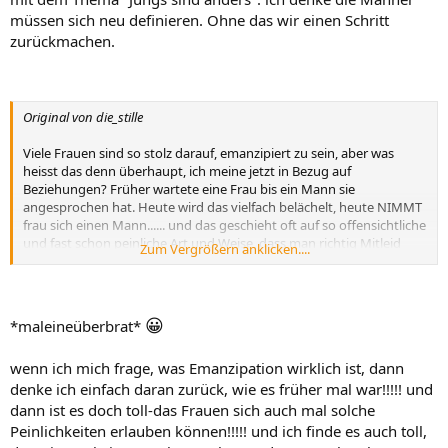
müssen sich neu definieren. Ohne das wir einen Schritt
zurückmachen.
Original von die_stille
Viele Frauen sind so stolz darauf, emanzipiert zu sein, aber was
heisst das denn überhaupt, ich meine jetzt in Bezug auf
Beziehungen? Früher wartete eine Frau bis ein Mann sie
angesprochen hat. Heute wird das vielfach belächelt, heute NIMMT
frau sich einen Mann...... und das geschieht oft auf so offensichtliche
und fast schon peinliche Art und Weise, dass man richtig Mitleid
Zum Vergrößern anklicken....
haben könnte. Beißt er an, geht es schnurstracks ins Bett,
schließlich war das ja der Sinn der Sache man hat ja "Lust" auf ihn.
Sollte sie sich dann wider Erwarten in ihn verlieben, er aber nicht in
sie, dann ist er auf einmal ein Schuft, ein Schwein, der einen nur
😀
*maleineüberbrat*
ausgenützt hat. Nun ja....... wer sich wie eine Hure benimmt, wird
auch so behandelt, anders kann ich da nicht sagen.
wenn ich mich frage, was Emanzipation wirklich ist, dann
So........ und jetzt warte ich auf die Prügel von Euch.
denke ich einfach daran zurück, wie es früher mal war!!!!! und
dann ist es doch toll-das Frauen sich auch mal solche
Peinlichkeiten erlauben können!!!!! und ich finde es auch toll,