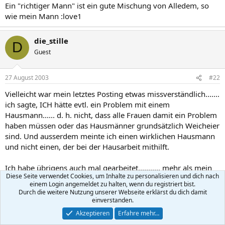
Ein "richtiger Mann" ist ein gute Mischung von Alledem, so
wie mein Mann :love1
die_stille
D
Guest
27 August 2003
#22
Vielleicht war mein letztes Posting etwas missverständlich.......
ich sagte, ICH hätte evtl. ein Problem mit einem
Hausmann...... d. h. nicht, dass alle Frauen damit ein Problem
haben müssen oder das Hausmänner grundsätzlich Weicheier
sind. Und ausserdem meinte ich einen wirklichen Hausmann
und nicht einen, der bei der Hausarbeit mithilft.
Ich habe übrigens auch mal gearbeitet........... mehr als mein
Diese Seite verwendet Cookies, um Inhalte zu personalisieren und dich nach
halbes Leben und ich weiß sehr gut, wie das ist. Natürlich hat
einem Login angemeldet zu halten, wenn du registriert bist.
in dieser Zeit mein Mann auch zu Hause mitgeholfen, wäre ja
Durch die weitere Nutzung unserer Webseite erklärst du dich damit
auch gar nicht anders gegangen und er hilft auch jetzt noch,
einverstanden.
aber selbstverständlich nicht mehr in dem Ausmaß und das
Akzeptieren
Erfahre mehr…
ist auch nicht nötig, weil ich ja wirklich ausreichend Zeit dafür