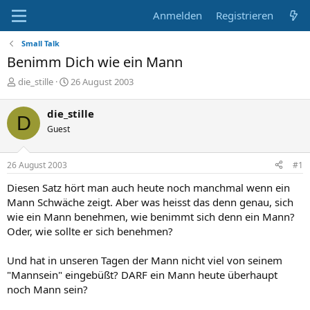
Anmelden
Registrieren
Small Talk
Benimm Dich wie ein Mann
E
E
die_stille
26 August 2003
r
r
s
s
die_stille
D
t
t
Guest
e
e
l
l
l
l
26 August 2003
#1
e
t
r
a
Diesen Satz hört man auch heute noch manchmal wenn ein
m
Mann Schwäche zeigt. Aber was heisst das denn genau, sich
wie ein Mann benehmen, wie benimmt sich denn ein Mann?
Oder, wie sollte er sich benehmen?
Und hat in unseren Tagen der Mann nicht viel von seinem
"Mannsein" eingebüßt? DARF ein Mann heute überhaupt
noch Mann sein?