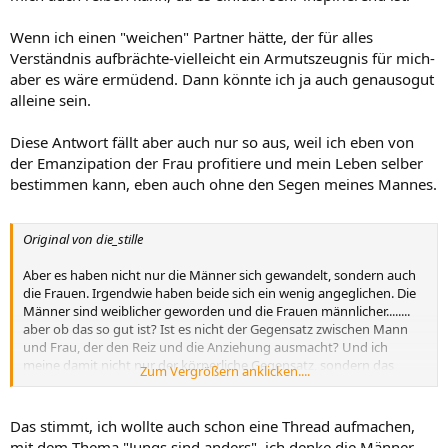
Wenn ich einen "weichen" Partner hätte, der für alles
Verständnis aufbrächte-vielleicht ein Armutszeugnis für mich-
aber es wäre ermüdend. Dann könnte ich ja auch genausogut
alleine sein.
Diese Antwort fällt aber auch nur so aus, weil ich eben von
der Emanzipation der Frau profitiere und mein Leben selber
bestimmen kann, eben auch ohne den Segen meines Mannes.
Original von die_stille
Aber es haben nicht nur die Männer sich gewandelt, sondern auch
die Frauen. Irgendwie haben beide sich ein wenig angeglichen. Die
Männer sind weiblicher geworden und die Frauen männlicher........
aber ob das so gut ist? Ist es nicht der Gegensatz zwischen Mann
und Frau, der den Reiz und die Anziehung ausmacht? Und ich
meine damit nicht nur der körperliche Gegensatz, sondern das
Zum Vergrößern anklicken....
ganze Wesen.
.
Das stimmt, ich wollte auch schon eine Thread aufmachen,
mit dem Thema "Jungs sind anders". ich denke die Männer