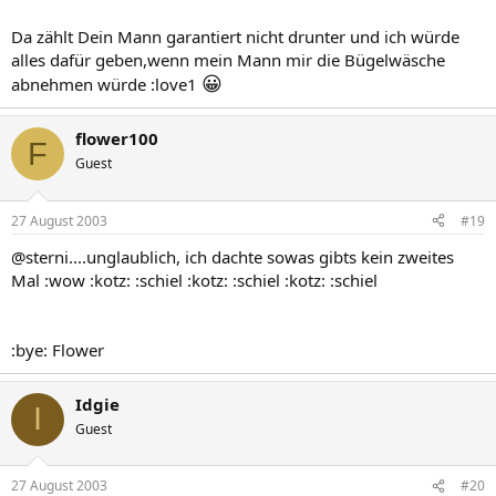
Da zählt Dein Mann garantiert nicht drunter und ich würde
alles dafür geben,wenn mein Mann mir die Bügelwäsche
😀
abnehmen würde :love1
flower100
F
Guest
27 August 2003
#19
@sterni....unglaublich, ich dachte sowas gibts kein zweites
Mal :wow :kotz: :schiel :kotz: :schiel :kotz: :schiel
:bye: Flower
Idgie
I
Guest
27 August 2003
#20