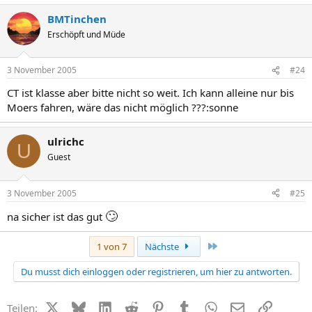
BMTinchen
Erschöpft und Müde
3 November 2005
#24
CT ist klasse aber bitte nicht so weit. Ich kann alleine nur bis
Moers fahren, wäre das nicht möglich ???:sonne
ulrichc
U
Guest
3 November 2005
#25
🙄
na sicher ist das gut
Letzte
1 von 7
Nächste
Du musst dich einloggen oder registrieren, um hier zu antworten.
X (Twitter)
Bluesky
LinkedIn
Reddit
Pinterest
Tumblr
WhatsApp
E-Mail
Link
Teilen: