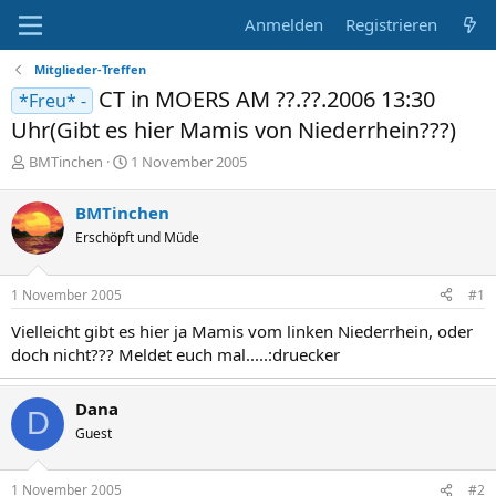
Anmelden
Registrieren
Mitglieder-Treffen
CT in MOERS AM ??.??.2006 13:30
*Freu* -
Uhr(Gibt es hier Mamis von Niederrhein???)
E
E
BMTinchen
1 November 2005
r
r
s
s
BMTinchen
t
t
Erschöpft und Müde
e
e
l
l
l
l
1 November 2005
#1
e
t
r
a
Vielleicht gibt es hier ja Mamis vom linken Niederrhein, oder
m
doch nicht??? Meldet euch mal.....:druecker
Dana
D
Guest
1 November 2005
#2