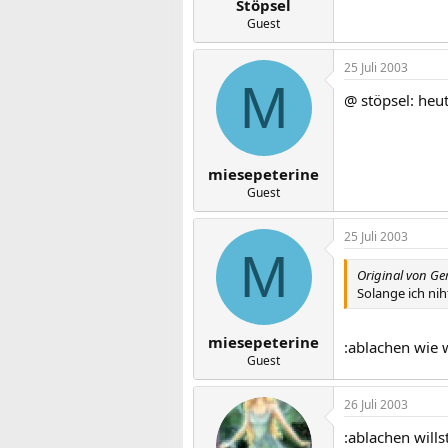
Stöpsel
Guest
25 Juli 2003
M
@ stöpsel: he
miesepeterine
Guest
25 Juli 2003
M
Original von Ge
Solange ich nih
miesepeterine
:ablachen wie
Guest
26 Juli 2003
:ablachen will