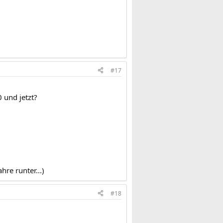
#17
 und jetzt?
hre runter...)
#18