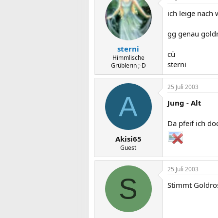
ich leige nach
gg genau goldr
sterni
cü
Himmlische
sterni
Grüblerin ;-D
25 Juli 2003
A
Jung - Alt
Da pfeif ich d
Akisi65
Guest
25 Juli 2003
S
Stimmt Goldros