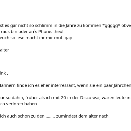
 ist es gar nicht so schlimm in die Jahre zu kommen *ggggg* ob
 raus bin oder an`s Phone. :heul
euch so lese macht ihr mir mut :gap
alter
ink ,
Männern finde ich es eher interressant, wenn sie ein paar Jährch
 nur so dahin, früher als ich mit 20 in der Disco war, waren leute i
sco verloren haben.
ch auch schon zu den........, zumindest dem alter nach.