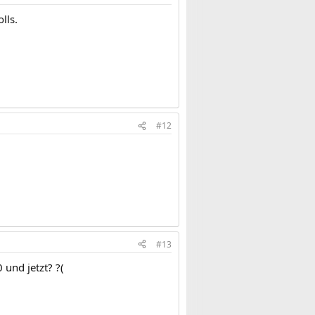
lls.
#12
#13
und jetzt? ?(