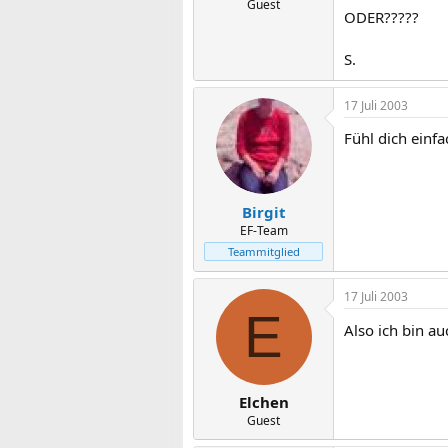
Guest
ODER?????
S.
17 Juli 2003
Fühl dich einfa
Birgit
EF-Team
Teammitglied
17 Juli 2003
E
Also ich bin a
Elchen
Guest