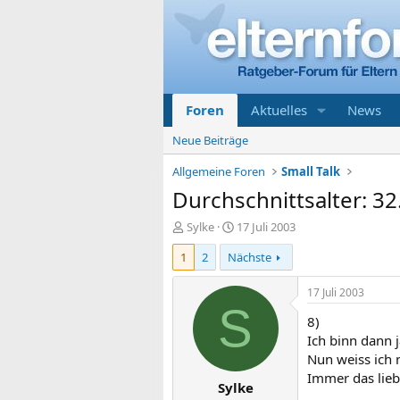
Foren
Aktuelles
News
Neue Beiträge
Allgemeine Foren
Small Talk
Durchschnittsalter: 32
E
E
Sylke
17 Juli 2003
r
r
1
2
Nächste
s
s
t
t
e
e
17 Juli 2003
l
l
S
8)
l
l
e
t
Ich binn dann j
r
a
Nun weiss ich n
m
Immer das liebe
Sylke