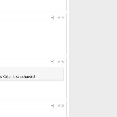
#14
#15
s Küken bist :schuettel
#16