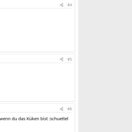
#4
#5
#6
t wenn du das Küken bist :schuettel