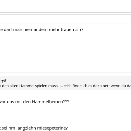
ute darf man niemandem mehr trauen :sn7
rryG
t den alten Hammel spielen muss...... :elch finde ich es doch nett wenn du da
 war das mit den Hammelbeinen???
st sei hm langziehn miesepeterine?