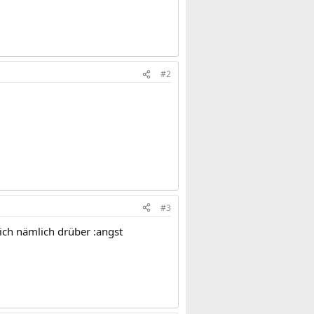
#2
#3
 ich nämlich drüber :angst